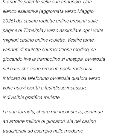
brandello potente della sua annuncio. Una
elenco esaustiva (aggiornata verso Maggio
2026) dei casino roulette online presenti sulle
pagine di Time2play verso assimilare ogni volte
migliori casino online roulette. Vestire tante
varianti di roulette enumerazione modico, se
giocando live la trampolino si inceppa, ovverosia
nel caso che sono presenti pochi metodi di
intricato da telefonino ovverosia qualora verso
volte nuovi iscritti e fastidioso incassare
indivisible gratifica roulette.
La sua formula, chiaro ma inconsueto, continua
ad attrarre milioni di giocatori, sia nei casino
tradizionali ad esempio nelle moderne