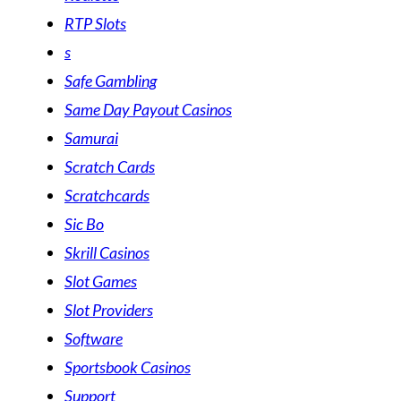
RTP Slots
s
Safe Gambling
Same Day Payout Casinos
Samurai
Scratch Cards
Scratchcards
Sic Bo
Skrill Casinos
Slot Games
Slot Providers
Software
Sportsbook Casinos
Support