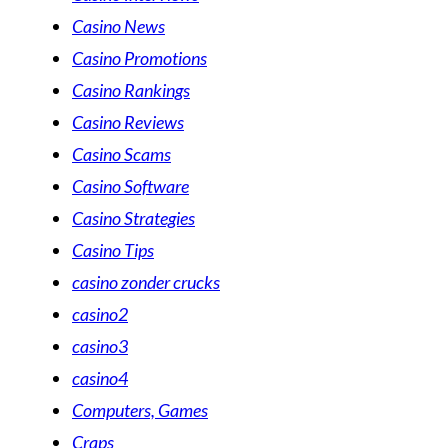
Casino News
Casino Promotions
Casino Rankings
Casino Reviews
Casino Scams
Casino Software
Casino Strategies
Casino Tips
casino zonder crucks
casino2
casino3
casino4
Computers, Games
Craps