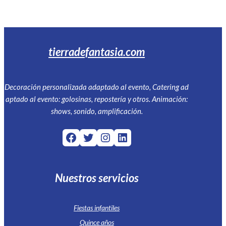
tierradefantasia.com
Decoración personalizada adaptado al evento, Catering ad
aptado al evento: golosinas, repostería y otros. Animación:
shows, sonido, amplificación.
Facebook
Twitter
Instagram
LinkedIn
Nuestros servicios
Fiestas infantiles
Quince años