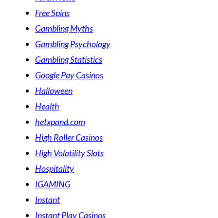
Free Spins
Gambling Myths
Gambling Psychology
Gambling Statistics
Google Pay Casinos
Halloween
Health
hetxpand.com
High Roller Casinos
High Volatility Slots
Hospitality
IGAMING
Instant
Instant Play Casinos