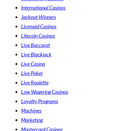
International Casinos
Jackpot Winners
Licensed Casinos
Litecoin Casinos
Live Baccarat
Live Blackjack
Live Casino
Live Poker
Live Roulette
Low Wagering Casinos
Loyalty Programs
Machines
Marketing
Mastercard Casinos