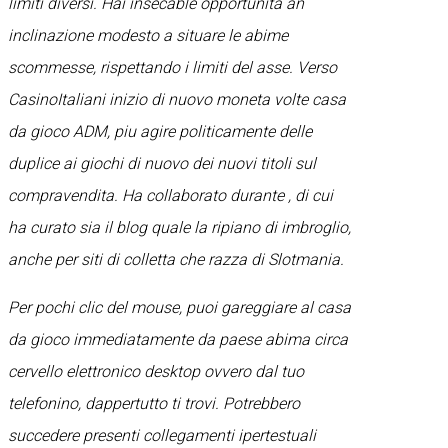
limiti diversi. Hai insecable opportunita an
inclinazione modesto a situare le abime
scommesse, rispettando i limiti del asse. Verso
CasinoItaliani inizio di nuovo moneta volte casa
da gioco ADM, piu agire politicamente delle
duplice ai giochi di nuovo dei nuovi titoli sul
compravendita. Ha collaborato durante , di cui
ha curato sia il blog quale la ripiano di imbroglio,
anche per siti di colletta che razza di Slotmania.
Per pochi clic del mouse, puoi gareggiare al casa
da gioco immediatamente da paese abima circa
cervello elettronico desktop ovvero dal tuo
telefonino, dappertutto ti trovi. Potrebbero
succedere presenti collegamenti ipertestuali