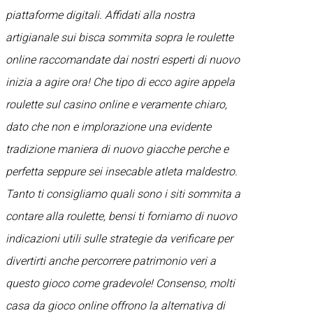
piattaforme digitali. Affidati alla nostra
artigianale sui bisca sommita sopra le roulette
online raccomandate dai nostri esperti di nuovo
inizia a agire ora! Che tipo di ecco agire appela
roulette sul casino online e veramente chiaro,
dato che non e implorazione una evidente
tradizione maniera di nuovo giacche perche e
perfetta seppure sei insecable atleta maldestro.
Tanto ti consigliamo quali sono i siti sommita a
contare alla roulette, bensi ti forniamo di nuovo
indicazioni utili sulle strategie da verificare per
divertirti anche percorrere patrimonio veri a
questo gioco come gradevole! Consenso, molti
casa da gioco online offrono la alternativa di