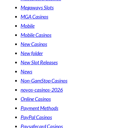
Megaways Slots
MGA Casinos
Mobile
Mobile Casinos
New Casinos
New folder
New Slot Releases
News
Non-GamStop Casinos
novos-casinos-2026
Online Casinos
Payment Methods
PayPal Casinos
Paysafecard Casinos