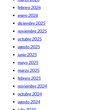
febrero 2026
enero 2026
diciembre 2025
noviembre 2025
octubre 2025
agosto 2025
junio 2025
mayo 2025
marzo 2025
febrero 2025
noviembre 2024
octubre 2024
agosto 2024
julio 2024