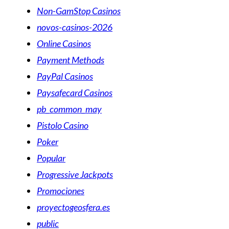
Non-GamStop Casinos
novos-casinos-2026
Online Casinos
Payment Methods
PayPal Casinos
Paysafecard Casinos
pb_common_may
Pistolo Casino
Poker
Popular
Progressive Jackpots
Promociones
proyectogeosfera.es
public