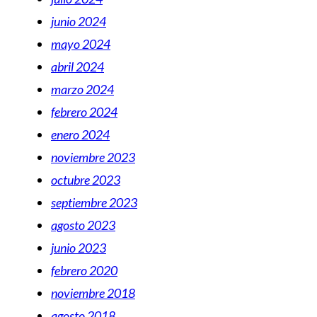
junio 2024
mayo 2024
abril 2024
marzo 2024
febrero 2024
enero 2024
noviembre 2023
octubre 2023
septiembre 2023
agosto 2023
junio 2023
febrero 2020
noviembre 2018
agosto 2018