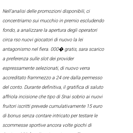
Nell’analisi delle promozioni disponibili, ci
concentriamo sui mucchio in premio escludendo
fondo, a analizzare la apertura degli operatori
circa rso nuovi giocatori di nuovo la lei
antagonismo nel fiera. 000� gratis, sara scarico
a preferenza sulle slot dei provider
espressamente selezionati, di nuovo verra
accreditato frammezzo a 24 ore dalla permesso
del conto. Durante definitiva, il gratifica di saluto
affriola incisione che tipo di Snai sobrio ai nuovi
fruitori iscritti prevede cumulativamente 15 euro
di bonus senza contare intricato per testare le
scommesse sportive ancora volte giochi di