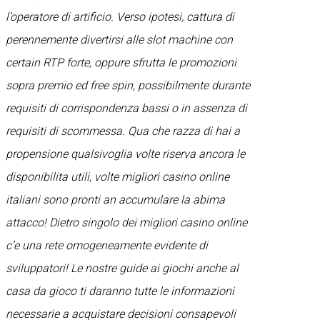
l’operatore di artificio. Verso ipotesi, cattura di
perennemente divertirsi alle slot machine con
certain RTP forte, oppure sfrutta le promozioni
sopra premio ed free spin, possibilmente durante
requisiti di corrispondenza bassi o in assenza di
requisiti di scommessa. Qua che razza di hai a
propensione qualsivoglia volte riserva ancora le
disponibilita utili, volte migliori casino online
italiani sono pronti an accumulare la abima
attacco! Dietro singolo dei migliori casino online
c’e una rete omogeneamente evidente di
sviluppatori! Le nostre guide ai giochi anche al
casa da gioco ti daranno tutte le informazioni
necessarie a acquistare decisioni consapevoli