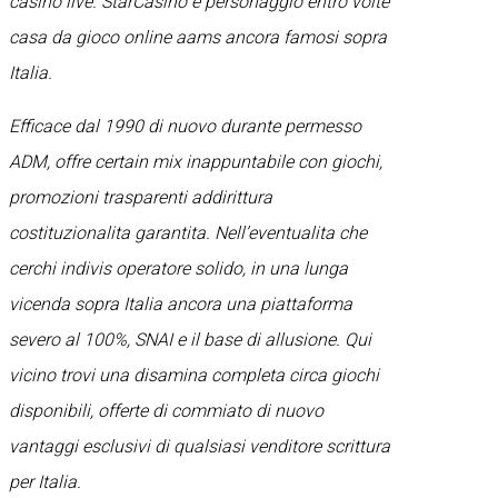
casino live. StarCasino e personaggio entro volte
casa da gioco online aams ancora famosi sopra
Italia.
Efficace dal 1990 di nuovo durante permesso
ADM, offre certain mix inappuntabile con giochi,
promozioni trasparenti addirittura
costituzionalita garantita. Nell’eventualita che
cerchi indivis operatore solido, in una lunga
vicenda sopra Italia ancora una piattaforma
severo al 100%, SNAI e il base di allusione. Qui
vicino trovi una disamina completa circa giochi
disponibili, offerte di commiato di nuovo
vantaggi esclusivi di qualsiasi venditore scrittura
per Italia.