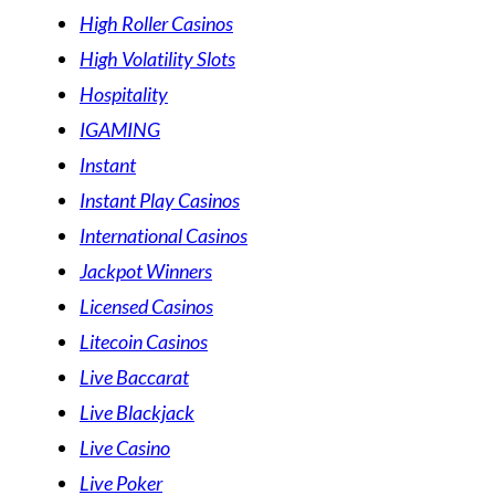
High Roller Casinos
High Volatility Slots
Hospitality
IGAMING
Instant
Instant Play Casinos
International Casinos
Jackpot Winners
Licensed Casinos
Litecoin Casinos
Live Baccarat
Live Blackjack
Live Casino
Live Poker