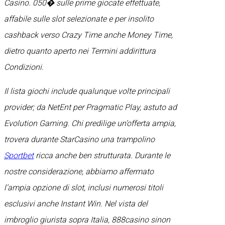
Casino. 050� sulle prime giocate effettuate,
affabile sulle slot selezionate e per insolito
cashback verso Crazy Time anche Money Time,
dietro quanto aperto nei Termini addirittura
Condizioni.
Il lista giochi include qualunque volte principali
provider; da NetEnt per Pragmatic Play, astuto ad
Evolution Gaming. Chi predilige un’offerta ampia,
trovera durante StarCasino una trampolino
Sportbet
ricca anche ben strutturata. Durante le
nostre considerazione, abbiamo affermato
l’ampia opzione di slot, inclusi numerosi titoli
esclusivi anche Instant Win. Nel vista del
imbroglio giurista sopra Italia, 888casino sinon