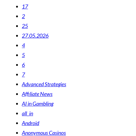
17
2
25
27.05.2026
4
5
6
7
Advanced Strategies
Affiliate News
AI in Gambling
all_in
Android
Anonymous Casinos