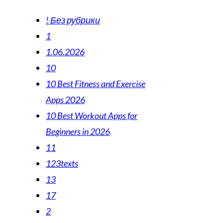
! Без рубрики
1
1.06.2026
10
10 Best Fitness and Exercise
Apps 2026
10 Best Workout Apps for
Beginners in 2026
11
123texts
13
17
2