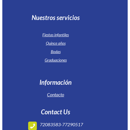
Nuestros servicios
Fiestas infantiles
Quince años
Bodas
Graduaciones
Información
Contacto
Contact Us
72083583-77290517