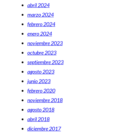
abril 2024
marzo 2024
febrero 2024
enero 2024
noviembre 2023
octubre 2023
septiembre 2023
agosto 2023
junio 2023
febrero 2020
noviembre 2018
agosto 2018
abril 2018
diciembre 2017