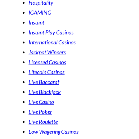
Hospitality
IGAMING
Instant
Instant Play Casinos
International Casinos
Jackpot Winners
Licensed Casinos
Litecoin Casinos
Live Baccarat
Live Blackjack
Live Casino
Live Poker
Live Roulette
Low Wagering Casinos