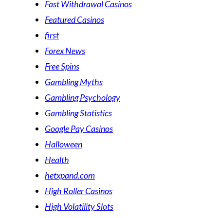
Fast Withdrawal Casinos
Featured Casinos
first
Forex News
Free Spins
Gambling Myths
Gambling Psychology
Gambling Statistics
Google Pay Casinos
Halloween
Health
hetxpand.com
High Roller Casinos
High Volatility Slots