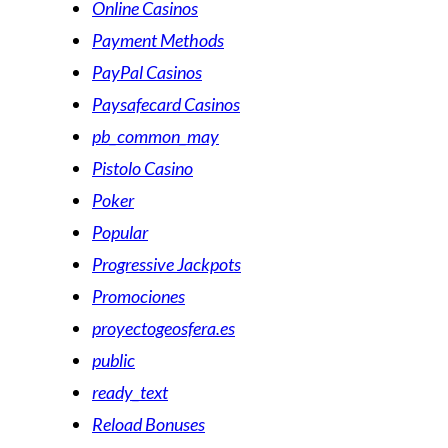
Online Casinos
Payment Methods
PayPal Casinos
Paysafecard Casinos
pb_common_may
Pistolo Casino
Poker
Popular
Progressive Jackpots
Promociones
proyectogeosfera.es
public
ready_text
Reload Bonuses