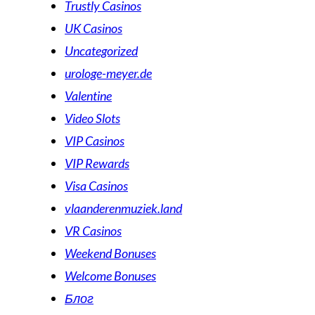
Trustly Casinos
UK Casinos
Uncategorized
urologe-meyer.de
Valentine
Video Slots
VIP Casinos
VIP Rewards
Visa Casinos
vlaanderenmuziek.land
VR Casinos
Weekend Bonuses
Welcome Bonuses
Блог