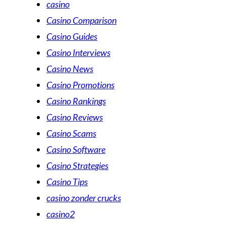
casino
Casino Comparison
Casino Guides
Casino Interviews
Casino News
Casino Promotions
Casino Rankings
Casino Reviews
Casino Scams
Casino Software
Casino Strategies
Casino Tips
casino zonder crucks
casino2