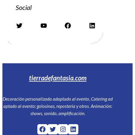
Social
Twitter
YouTube
Facebook
LinkedIn
tierradefantasia.com
Decoración personalizada adaptado al evento, Catering ad
aptado al evento: golosinas, repostería y otros. Animación:
shows, sonido, amplificación.
Facebook
Twitter
Instagram
LinkedIn