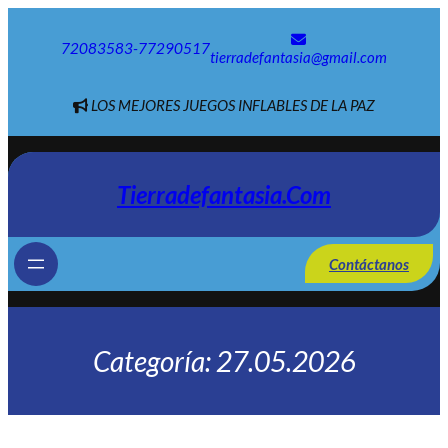
Saltar
al
72083583-77290517
contenido
tierradefantasia@gmail.com
LOS MEJORES JUEGOS INFLABLES DE LA PAZ
Tierradefantasia.com
Contáctanos
Categoría:
27.05.2026