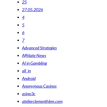
25
27.05.2026
4
5
6
7
Advanced Strategies
Affiliate News
AI in Gambling
all_in
Android
Anonymous Casinos
asino3c
atelierclementhbm.com