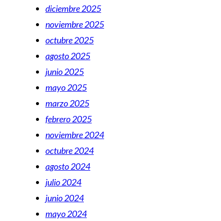
diciembre 2025
noviembre 2025
octubre 2025
agosto 2025
junio 2025
mayo 2025
marzo 2025
febrero 2025
noviembre 2024
octubre 2024
agosto 2024
julio 2024
junio 2024
mayo 2024