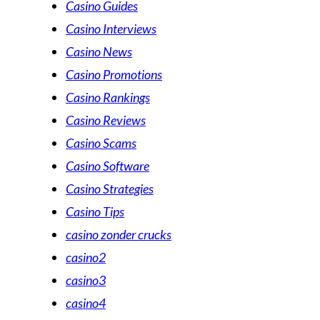
Casino Guides
Casino Interviews
Casino News
Casino Promotions
Casino Rankings
Casino Reviews
Casino Scams
Casino Software
Casino Strategies
Casino Tips
casino zonder crucks
casino2
casino3
casino4