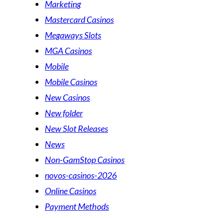
Marketing
Mastercard Casinos
Megaways Slots
MGA Casinos
Mobile
Mobile Casinos
New Casinos
New folder
New Slot Releases
News
Non-GamStop Casinos
novos-casinos-2026
Online Casinos
Payment Methods