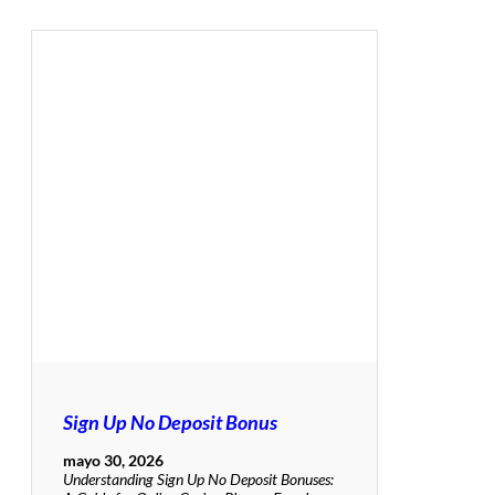
Sign Up No Deposit Bonus
mayo 30, 2026
Understanding Sign Up No Deposit Bonuses: