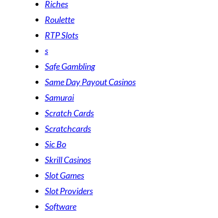
Riches
Roulette
RTP Slots
s
Safe Gambling
Same Day Payout Casinos
Samurai
Scratch Cards
Scratchcards
Sic Bo
Skrill Casinos
Slot Games
Slot Providers
Software