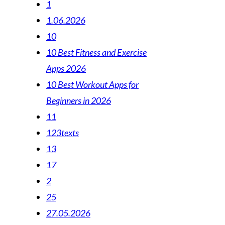
1
1.06.2026
10
10 Best Fitness and Exercise
Apps 2026
10 Best Workout Apps for
Beginners in 2026
11
123texts
13
17
2
25
27.05.2026