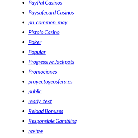
PayPal Casinos
Paysafecard Casinos
pb_common_may
Pistolo Casino
Poker
Popular
Progressive Jackpots
Promociones
proyectogeosfera.es
public
ready_text
Reload Bonuses
Responsible Gambling
review