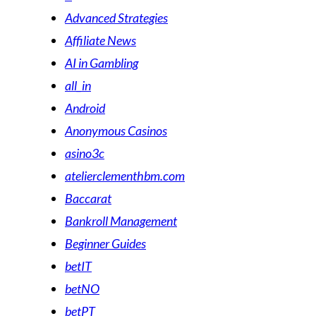
Advanced Strategies
Affiliate News
AI in Gambling
all_in
Android
Anonymous Casinos
asino3c
atelierclementhbm.com
Baccarat
Bankroll Management
Beginner Guides
betIT
betNO
betPT