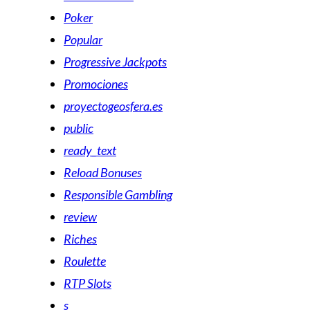
Poker
Popular
Progressive Jackpots
Promociones
proyectogeosfera.es
public
ready_text
Reload Bonuses
Responsible Gambling
review
Riches
Roulette
RTP Slots
s