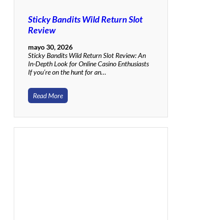
Sticky Bandits Wild Return Slot
Review
mayo 30, 2026
Sticky Bandits Wild Return Slot Review: An
In-Depth Look for Online Casino Enthusiasts
If you’re on the hunt for an…
Read More