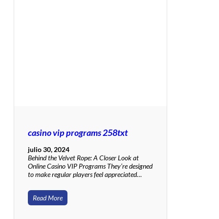
casino vip programs 258txt
julio 30, 2024
Behind the Velvet Rope: A Closer Look at
Online Casino VIP Programs They’re designed
to make regular players feel appreciated…
Read More