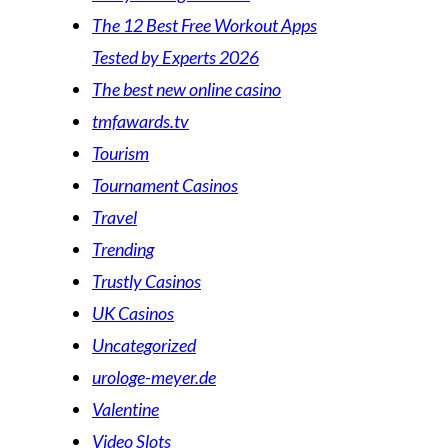
The 12 Best Free Workout Apps
Tested by Experts 2026
The best new online casino
tmfawards.tv
Tourism
Tournament Casinos
Travel
Trending
Trustly Casinos
UK Casinos
Uncategorized
urologe-meyer.de
Valentine
Video Slots