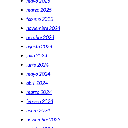
mayo 2025
marzo 2025
febrero 2025
noviembre 2024
octubre 2024
agosto 2024
julio 2024
junio 2024
mayo 2024
abril 2024
marzo 2024
febrero 2024
enero 2024
noviembre 2023