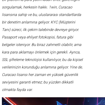
sorgulamak, herkesin hakkı. 1win, Curacao
lisansına sahip ve bu, uluslararası standartlarda
bir denetim anlamına geliyor. KYC (Müşterini
Tanı) süreci, ilk çekim talebinde devreye giriyor.
Pasaport veya ehliyet fotokopisi, fatura gibi
belgeler isteniyor. Bu biraz zahmetli olabilir, ama
kara para aklamayı önlemek için gerekli. Ayrıca,
SSL şifreleme teknolojisi kullanılıyor, bu da kişisel
verilerinizin korunduğu anlamına geliyor. Yine de,
Curacao lisansı her zaman en yüksek güvenlik
seviyesini garanti etmez; bu yüzden dikkatli
olmakta fayda var.