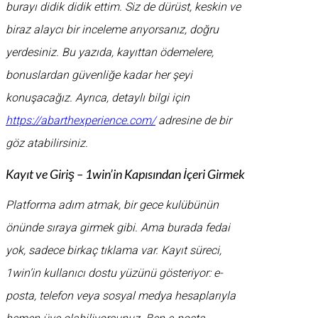
burayı didik didik ettim. Siz de dürüst, keskin ve
biraz alaycı bir inceleme arıyorsanız, doğru
yerdesiniz. Bu yazıda, kayıttan ödemelere,
bonuslardan güvenliğe kadar her şeyi
konuşacağız. Ayrıca, detaylı bilgi için
https://abarthexperience.com/
adresine de bir
göz atabilirsiniz.
Kayıt ve Giriş – 1win’in Kapısından İçeri Girmek
Platforma adım atmak, bir gece kulübünün
önünde sıraya girmek gibi. Ama burada fedai
yok, sadece birkaç tıklama var. Kayıt süreci,
1win’in kullanıcı dostu yüzünü gösteriyor: e-
posta, telefon veya sosyal medya hesaplarıyla