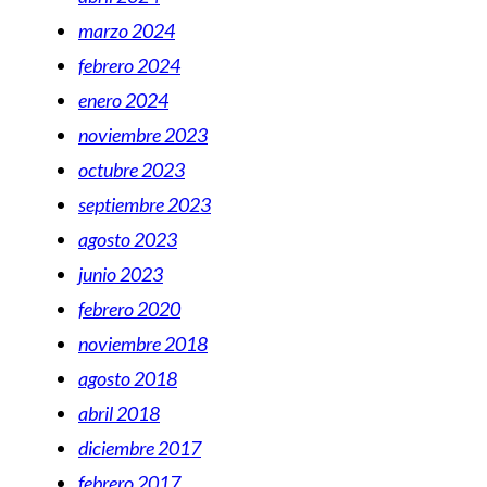
marzo 2024
febrero 2024
enero 2024
noviembre 2023
octubre 2023
septiembre 2023
agosto 2023
junio 2023
febrero 2020
noviembre 2018
agosto 2018
abril 2018
diciembre 2017
febrero 2017