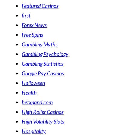
Featured Casinos
first
Forex News
Free Spins
Gambling Myths
Gambling Psychology
Gambling Statistics
Google Pay Casinos
Halloween
Health
hetxpand.com
High Roller Casinos
High Volatility Slots
Hospitality