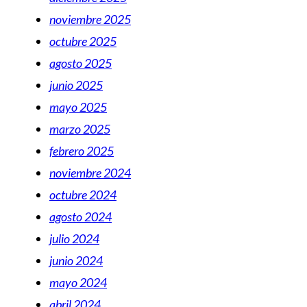
noviembre 2025
octubre 2025
agosto 2025
junio 2025
mayo 2025
marzo 2025
febrero 2025
noviembre 2024
octubre 2024
agosto 2024
julio 2024
junio 2024
mayo 2024
abril 2024