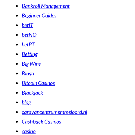
Bankroll Management
Beginner Guides
betIT
betNO
betPT
Betting
Big Wins
Bingo
Bitcoin Casinos
Blackjack
blog
caravancentrumemmeloord.nl
Cashback Casinos
casino