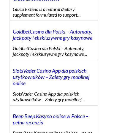
Gluco Extend is a natural dietary
supplement formulated to support…
GoldbetCasino dla Polski – Automaty,
jackpoty i ekskluzywne gry kasynowe
GoldbetCasino dla Polski – Automaty,
jackpoty i ekskluzywne gry kasynowe…
SlotsVader Casino App dla polskich
użytkowników – Zalety gry mobilnej
online
SlotsVader Casino App dla polskich
użytkowników – Zalety gry mobilnej…
Beep Beep Kasyno online w Polsce –
pełna recenzja
Beep Beep Kasyno online w Polsce – pełna