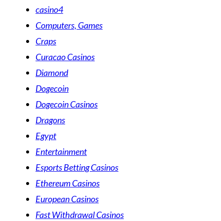
casino4
Computers, Games
Craps
Curacao Casinos
Diamond
Dogecoin
Dogecoin Casinos
Dragons
Egypt
Entertainment
Esports Betting Casinos
Ethereum Casinos
European Casinos
Fast Withdrawal Casinos