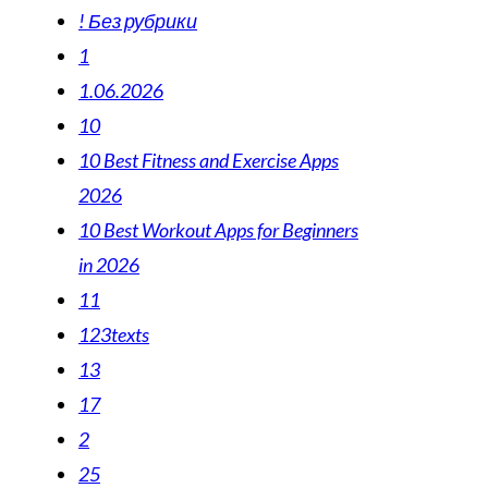
! Без рубрики
1
1.06.2026
10
10 Best Fitness and Exercise Apps
2026
10 Best Workout Apps for Beginners
in 2026
11
123texts
13
17
2
25