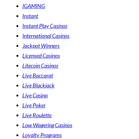
IGAMING
Instant
Instant Play Casinos
International Casinos
Jackpot Winners
Licensed Casinos
Litecoin Casinos
Live Baccarat
Live Blackjack
Live Casino
Live Poker
Live Roulette
Low Wagering Casinos
Loyalty Programs