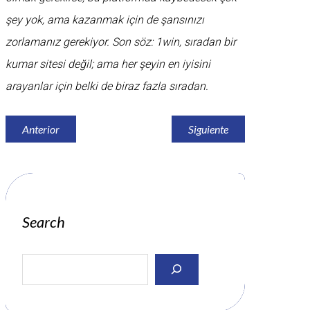
şey yok, ama kazanmak için de şansınızı
zorlamanız gerekiyor. Son söz: 1win, sıradan bir
kumar sitesi değil; ama her şeyin en iyisini
arayanlar için belki de biraz fazla sıradan.
Anterior
Siguiente
Search
S
e
a
r
c