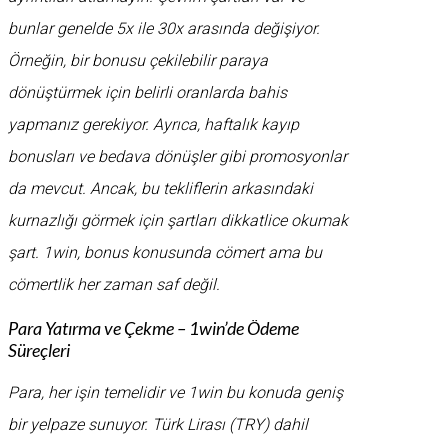
bunlar genelde 5x ile 30x arasında değişiyor.
Örneğin, bir bonusu çekilebilir paraya
dönüştürmek için belirli oranlarda bahis
yapmanız gerekiyor. Ayrıca, haftalık kayıp
bonusları ve bedava dönüşler gibi promosyonlar
da mevcut. Ancak, bu tekliflerin arkasındaki
kurnazlığı görmek için şartları dikkatlice okumak
şart. 1win, bonus konusunda cömert ama bu
cömertlik her zaman saf değil.
Para Yatırma ve Çekme – 1win’de Ödeme
Süreçleri
Para, her işin temelidir ve 1win bu konuda geniş
bir yelpaze sunuyor. Türk Lirası (TRY) dahil