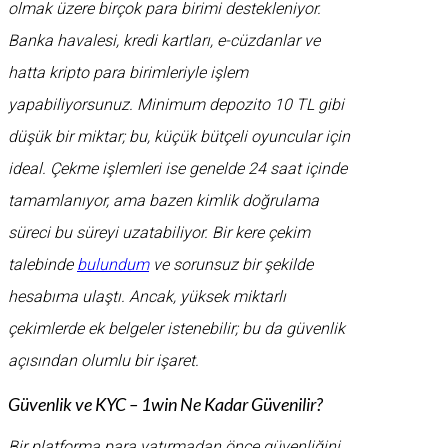
olmak üzere birçok para birimi destekleniyor.
Banka havalesi, kredi kartları, e-cüzdanlar ve
hatta kripto para birimleriyle işlem
yapabiliyorsunuz. Minimum depozito 10 TL gibi
düşük bir miktar; bu, küçük bütçeli oyuncular için
ideal. Çekme işlemleri ise genelde 24 saat içinde
tamamlanıyor, ama bazen kimlik doğrulama
süreci bu süreyi uzatabiliyor. Bir kere çekim
talebinde
bulundum
ve sorunsuz bir şekilde
hesabıma ulaştı. Ancak, yüksek miktarlı
çekimlerde ek belgeler istenebilir; bu da güvenlik
açısından olumlu bir işaret.
Güvenlik ve KYC – 1win Ne Kadar Güvenilir?
Bir platforma para yatırmadan önce güvenliğini