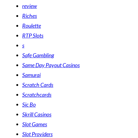
review
Riches
Roulette
RTP Slots
s
Safe Gambling
Same Day Payout Casinos
Samurai
Scratch Cards
Scratchcards
Sic Bo
Skrill Casinos
Slot Games
Slot Providers