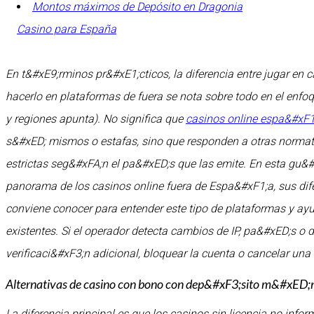
Montos máximos de Depósito en Dragonia
Casino para España
En t&#xE9;rminos pr&#xE1;cticos, la diferencia entre jugar en 
hacerlo en plataformas de fuera se nota sobre todo en el enf
y regiones apunta). No significa que
casinos online espa&#xF1
s&#xED; mismos o estafas, sino que responden a otras norma
estrictas seg&#xFA;n el pa&#xED;s que las emite. En esta gu
panorama de los casinos online fuera de Espa&#xF1;a, sus dife
conviene conocer para entender este tipo de plataformas y ayu
existentes. Si el operador detecta cambios de IP, pa&#xED;s o 
verificaci&#xF3;n adicional, bloquear la cuenta o cancelar una 
Alternativas de casino con bono con dep&#xF3;sito m&#xED;
La diferencia principal es que los casinos sin licencia no in