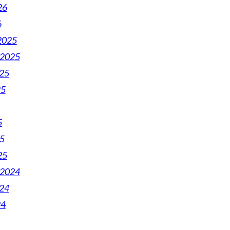
26
6
 2025
 2025
025
25
5
5
25
 2024
024
24