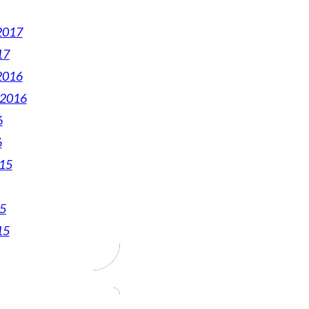
 2017
17
 2016
 2016
6
6
015
5
15