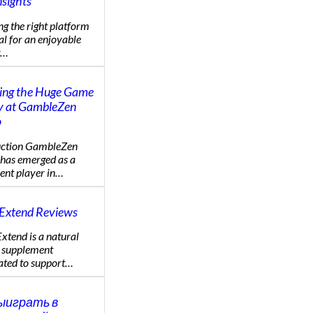
nsights
g the right platform
ial for an enjoyable
g…
ring the Huge Game
y at GambleZen
o
uction GambleZen
 has emerged as a
ent player in…
 Extend Reviews
xtend is a natural
y supplement
ated to support…
ыиграть в