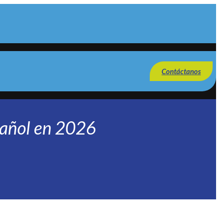
Contáctanos
spañol en 2026