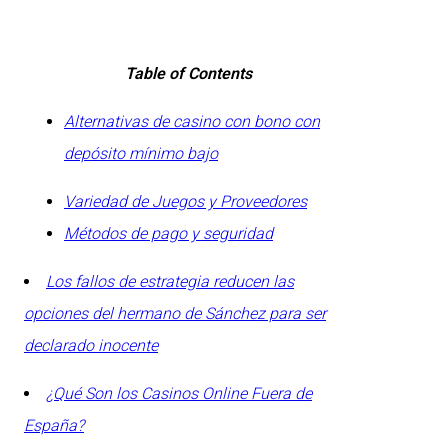
Table of Contents
Alternativas de casino con bono con
depósito mínimo bajo
Variedad de Juegos y Proveedores
Métodos de pago y seguridad
Los fallos de estrategia reducen las
opciones del hermano de Sánchez para ser
declarado inocente
¿Qué Son los Casinos Online Fuera de
España?