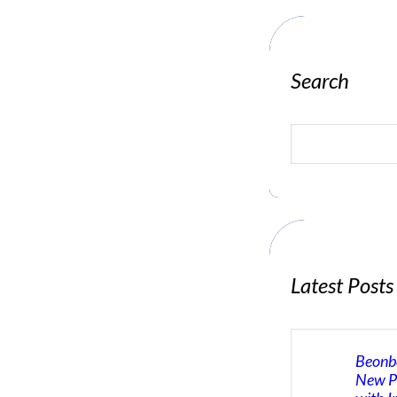
Search
S
e
a
r
c
h
Latest Posts
Beonbe
New Pl