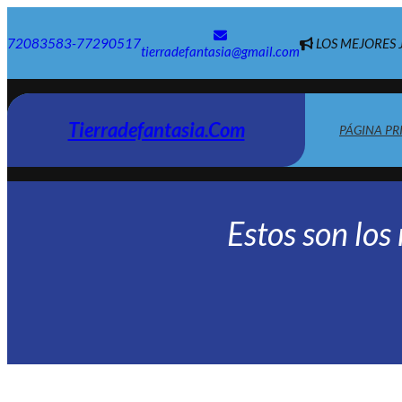
Saltar
al
72083583-77290517
LOS MEJORES J
contenido
tierradefantasia@gmail.com
Tierradefantasia.com
PÁGINA PR
Estos son los