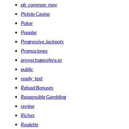
pb_common_may
Pistolo Casino
Poker
Popular
Progressive Jackpots
Promociones
proyectogeosfera.es
public
ready_text
Reload Bonuses
Responsible Gambling
review
Riches
Roulette