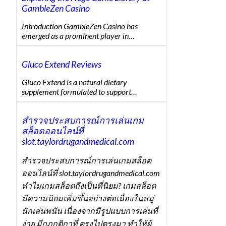
GambleZen Casino
Introduction GambleZen Casino has
emerged as a prominent player in…
Gluco Extend Reviews
Gluco Extend is a natural dietary
supplement formulated to support…
สำรวจประสบการณ์การเล่นเกม
สล็อตออนไลน์ที่
slot.taylordrugandmedical.com
สำรวจประสบการณ์การเล่นเกมสล็อต
ออนไลน์ที่ slot.taylordrugandmedical.com
ทำไมเกมสล็อตถึงเป็นที่นิยม? เกมสล็อต
มีความนิยมเพิ่มขึ้นอย่างต่อเนื่องในหมู่
นักเล่นพนัน เนื่องจากมีรูปแบบการเล่นที่
ง่าย มีกฎกติกาที่ ตรงไปตรงมา ทำให้ผู้