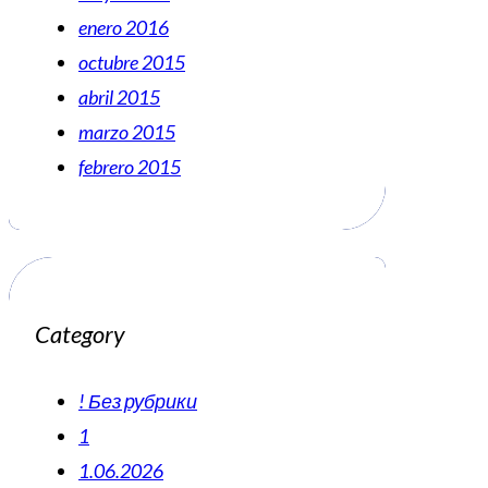
enero 2016
octubre 2015
abril 2015
marzo 2015
febrero 2015
Category
! Без рубрики
1
1.06.2026