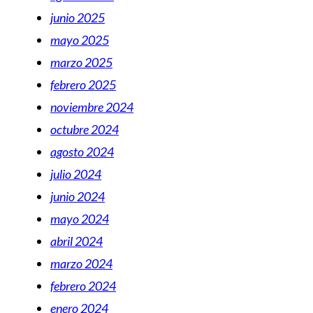
junio 2025
mayo 2025
marzo 2025
febrero 2025
noviembre 2024
octubre 2024
agosto 2024
julio 2024
junio 2024
mayo 2024
abril 2024
marzo 2024
febrero 2024
enero 2024