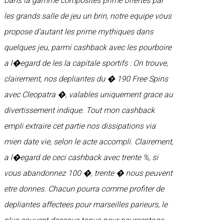
Dans la gamme composites prime offertes par
les grands salle de jeu un brin, notre equipe vous
propose d’autant les prime mythiques dans
quelques jeu, parmi cashback avec les pourboire
a l�egard de les la capitale sportifs : On trouve,
clairement, nos depliantes du � 190 Free Spins
avec Cleopatra �, valables uniquement grace au
divertissement indique. Tout mon cashback
empli extraire cet partie nos dissipations via
mien date vie, selon le acte accompli. Clairement,
a l�egard de ceci cashback avec trente %, si
vous abandonnez 100 �, trente � nous peuvent
etre donnes. Chacun pourra comme profiter de
depliantes affectees pour marseilles parieurs, le