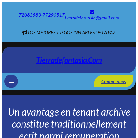
Saltar
al
72083583-77290517
contenido
tierradefantasia@gmail.com
LOS MEJORES JUEGOS INFLABLES DE LA PAZ
Tierradefantasia.com
Contáctanos
Un avantage en tenant archive
constitue traditionnellement
ecrit parmi remuneration