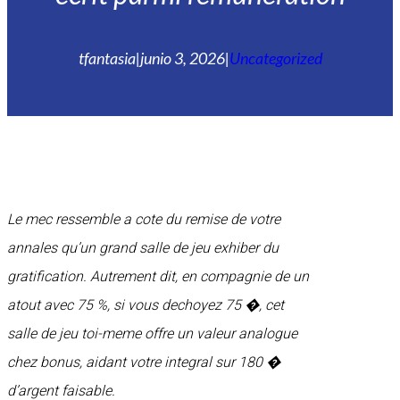
tfantasia
|
junio 3, 2026
|
Uncategorized
Le mec ressemble a cote du remise de votre
annales qu’un grand salle de jeu exhiber du
gratification. Autrement dit, en compagnie de un
atout avec 75 %, si vous dechoyez 75 �, cet
salle de jeu toi-meme offre un valeur analogue
chez bonus, aidant votre integral sur 180 �
d’argent faisable.