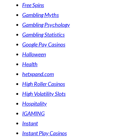
Free Spins
Gambling Myths
Gambling Psychology
Gambling Statistics
Google Pay Casinos
Halloween
Health
hetxpand.com
High Roller Casinos
High Volatility Slots
Hospitality
IGAMING
Instant
Instant Play Casinos