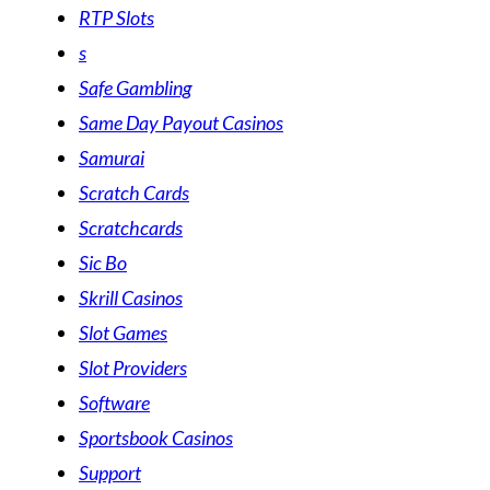
RTP Slots
s
Safe Gambling
Same Day Payout Casinos
Samurai
Scratch Cards
Scratchcards
Sic Bo
Skrill Casinos
Slot Games
Slot Providers
Software
Sportsbook Casinos
Support