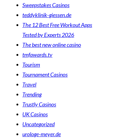
Sweepstakes Casinos
teddyklinik-giessen.de
The 12 Best Free Workout Apps
Tested by Experts 2026
The best new online casino
tmfawards.tv
Tourism
Tournament Casinos
Travel
Trending
Trustly Casinos
UK Casinos
Uncategorized
urologe-meyer.de