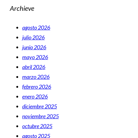
Archieve
agosto 2026
julio 2026
junio 2026
mayo 2026
abril 2026
marzo 2026
febrero 2026
enero 2026
diciembre 2025
noviembre 2025
octubre 2025
agosto 2025