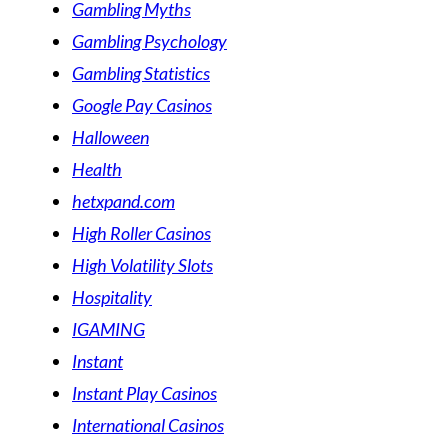
Gambling Myths
Gambling Psychology
Gambling Statistics
Google Pay Casinos
Halloween
Health
hetxpand.com
High Roller Casinos
High Volatility Slots
Hospitality
IGAMING
Instant
Instant Play Casinos
International Casinos