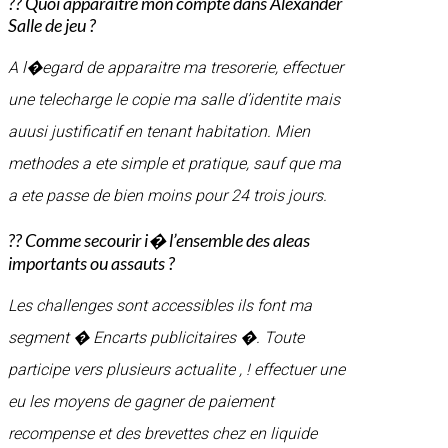
?? Quoi apparaitre mon compte dans Alexander
Salle de jeu ?
A l�egard de apparaitre ma tresorerie, effectuer
une telecharge le copie ma salle d’identite mais
auusi justificatif en tenant habitation. Mien
methodes a ete simple et pratique, sauf que ma
a ete passe de bien moins pour 24 trois jours.
?? Comme secourir i� l’ensemble des aleas
importants ou assauts ?
Les challenges sont accessibles ils font ma
segment � Encarts publicitaires �. Toute
participe vers plusieurs actualite , ! effectuer une
eu les moyens de gagner de paiement
recompense et des brevettes chez en liquide