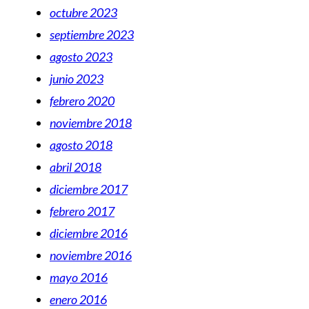
octubre 2023
septiembre 2023
agosto 2023
junio 2023
febrero 2020
noviembre 2018
agosto 2018
abril 2018
diciembre 2017
febrero 2017
diciembre 2016
noviembre 2016
mayo 2016
enero 2016