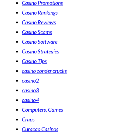
Casino Promotions
Casino Rankings
Casino Reviews
Casino Scams
Casino Software
Casino Strategies
Casino Tips
casino zonder crucks
casino2
casino3
casino4
Computers, Games
Craps
Curacao Casinos