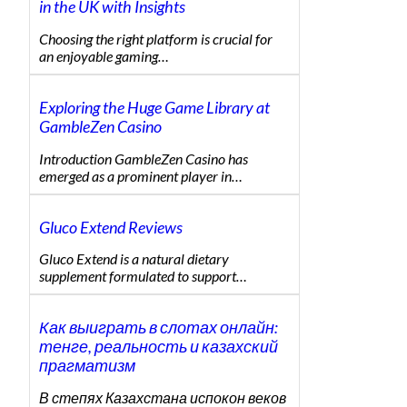
in the UK with Insights
Choosing the right platform is crucial for
an enjoyable gaming…
Exploring the Huge Game Library at
GambleZen Casino
Introduction GambleZen Casino has
emerged as a prominent player in…
Gluco Extend Reviews
Gluco Extend is a natural dietary
supplement formulated to support…
Как выиграть в слотах онлайн:
тенге, реальность и казахский
прагматизм
В степях Казахстана испокон веков