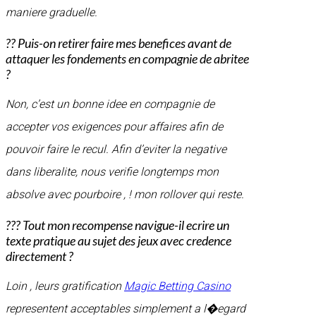
maniere graduelle.
?? Puis-on retirer faire mes benefices avant de
attaquer les fondements en compagnie de abritee
?
Non, c’est un bonne idee en compagnie de
accepter vos exigences pour affaires afin de
pouvoir faire le recul. Afin d’eviter la negative
dans liberalite, nous verifie longtemps mon
absolve avec pourboire , ! mon rollover qui reste.
??? Tout mon recompense navigue-il ecrire un
texte pratique au sujet des jeux avec credence
directement ?
Loin , leurs gratification
Magic Betting Casino
representent acceptables simplement a l�egard