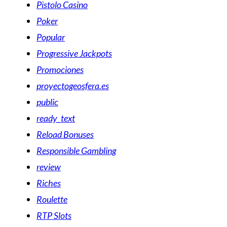
Pistolo Casino
Poker
Popular
Progressive Jackpots
Promociones
proyectogeosfera.es
public
ready_text
Reload Bonuses
Responsible Gambling
review
Riches
Roulette
RTP Slots