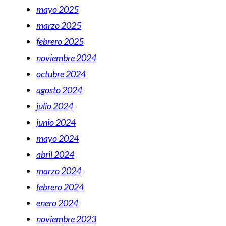
mayo 2025
marzo 2025
febrero 2025
noviembre 2024
octubre 2024
agosto 2024
julio 2024
junio 2024
mayo 2024
abril 2024
marzo 2024
febrero 2024
enero 2024
noviembre 2023