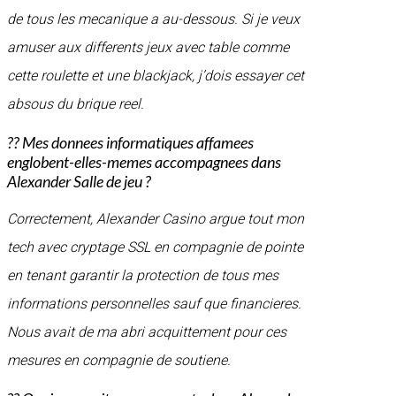
de tous les mecanique a au-dessous. Si je veux
amuser aux differents jeux avec table comme
cette roulette et une blackjack, j’dois essayer cet
absous du brique reel.
?? Mes donnees informatiques affamees
englobent-elles-memes accompagnees dans
Alexander Salle de jeu ?
Correctement, Alexander Casino argue tout mon
tech avec cryptage SSL en compagnie de pointe
en tenant garantir la protection de tous mes
informations personnelles sauf que financieres.
Nous avait de ma abri acquittement pour ces
mesures en compagnie de soutiene.