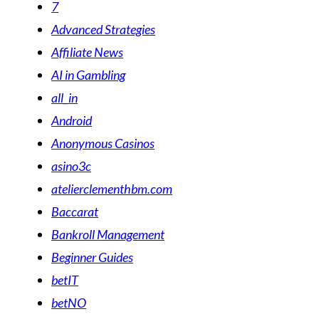
7
Advanced Strategies
Affiliate News
AI in Gambling
all_in
Android
Anonymous Casinos
asino3c
atelierclementhbm.com
Baccarat
Bankroll Management
Beginner Guides
betIT
betNO