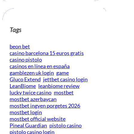
Tags
beon bet
casino barcelona 15 euros gratis
casino pistolo
casinos en línea en españa
gamblezen uk login
game
Gluco Extend
jettbet casino login
LeanBiome
leanbiome review
lucky twice casino
mostbet
mostbet azerbaycan
mostbet ingyen porgetes 2026
mostbet login
mostbet official website
Pineal Guardian
pistolo casino
pistolo casino login