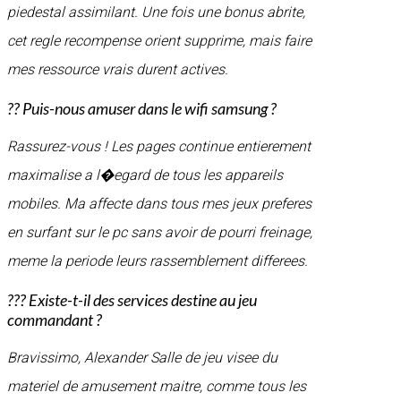
piedestal assimilant. Une fois une bonus abrite,
cet regle recompense orient supprime, mais faire
mes ressource vrais durent actives.
?? Puis-nous amuser dans le wifi samsung ?
Rassurez-vous ! Les pages continue entierement
maximalise a l�egard de tous les appareils
mobiles. Ma affecte dans tous mes jeux preferes
en surfant sur le pc sans avoir de pourri freinage,
meme la periode leurs rassemblement differees.
??? Existe-t-il des services destine au jeu
commandant ?
Bravissimo, Alexander Salle de jeu visee du
materiel de amusement maitre, comme tous les