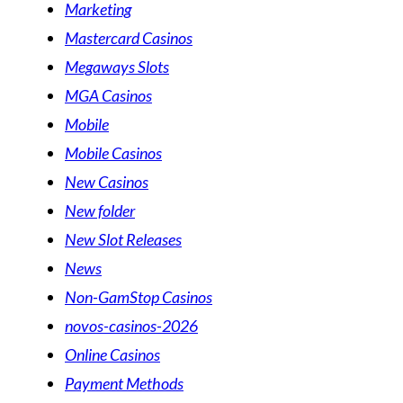
Marketing
Mastercard Casinos
Megaways Slots
MGA Casinos
Mobile
Mobile Casinos
New Casinos
New folder
New Slot Releases
News
Non-GamStop Casinos
novos-casinos-2026
Online Casinos
Payment Methods