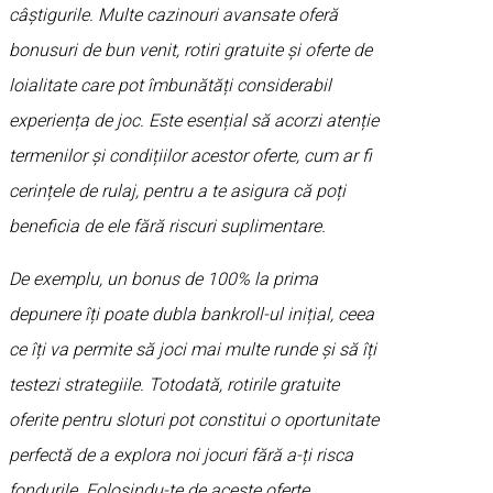
câștigurile. Multe cazinouri avansate oferă
bonusuri de bun venit, rotiri gratuite și oferte de
loialitate care pot îmbunătăți considerabil
experiența de joc. Este esențial să acorzi atenție
termenilor și condițiilor acestor oferte, cum ar fi
cerințele de rulaj, pentru a te asigura că poți
beneficia de ele fără riscuri suplimentare.
De exemplu, un bonus de 100% la prima
depunere îți poate dubla bankroll-ul inițial, ceea
ce îți va permite să joci mai multe runde și să îți
testezi strategiile. Totodată, rotirile gratuite
oferite pentru sloturi pot constitui o oportunitate
perfectă de a explora noi jocuri fără a-ți risca
fondurile. Folosindu-te de aceste oferte