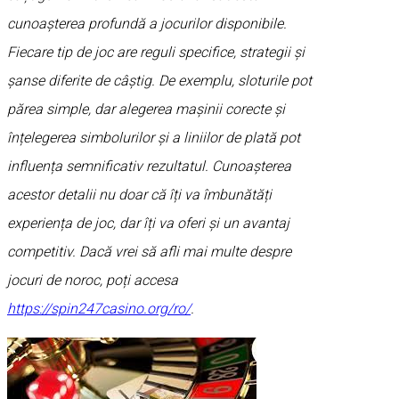
cunoașterea profundă a jocurilor disponibile.
Fiecare tip de joc are reguli specifice, strategii și
șanse diferite de câștig. De exemplu, sloturile pot
părea simple, dar alegerea mașinii corecte și
înțelegerea simbolurilor și a liniilor de plată pot
influența semnificativ rezultatul. Cunoașterea
acestor detalii nu doar că îți va îmbunătăți
experiența de joc, dar îți va oferi și un avantaj
competitiv. Dacă vrei să afli mai multe despre
jocuri de noroc, poți accesa
https://spin247casino.org/ro/
.