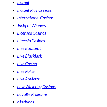
Instant
Instant Play Casinos
International Casinos
Jackpot Winners
Licensed Casinos
Litecoin Casinos
Live Baccarat
Live Blackjack
Live Casino
Live Poker
Live Roulette
Low Wagering Casinos
Loyalty Programs
Machines