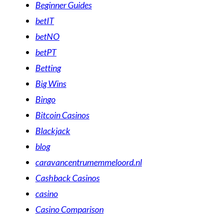
Beginner Guides
betIT
betNO
betPT
Betting
Big Wins
Bingo
Bitcoin Casinos
Blackjack
blog
caravancentrumemmeloord.nl
Cashback Casinos
casino
Casino Comparison