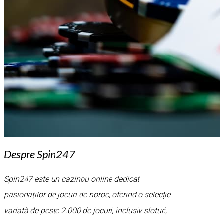
Despre Spin247
Spin247 este un cazinou online dedicat
pasionaților de jocuri de noroc, oferind o selecție
variată de peste 2.000 de jocuri, inclusiv sloturi,