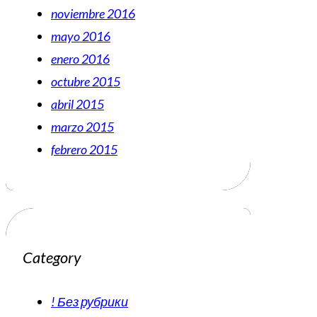
noviembre 2016
mayo 2016
enero 2016
octubre 2015
abril 2015
marzo 2015
febrero 2015
Category
! Без рубрики