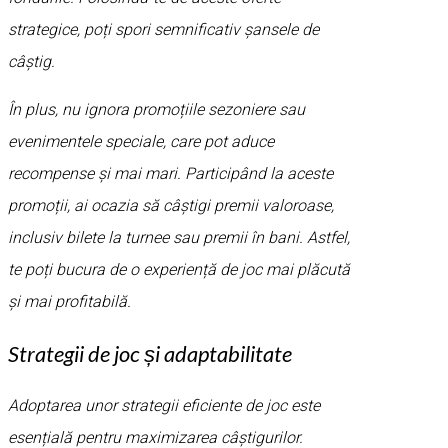
strategice, poți spori semnificativ șansele de
câștig.
În plus, nu ignora promoțiile sezoniere sau
evenimentele speciale, care pot aduce
recompense și mai mari. Participând la aceste
promoții, ai ocazia să câștigi premii valoroase,
inclusiv bilete la turnee sau premii în bani. Astfel,
te poți bucura de o experiență de joc mai plăcută
și mai profitabilă.
Strategii de joc și adaptabilitate
Adoptarea unor strategii eficiente de joc este
esențială pentru maximizarea câștigurilor.