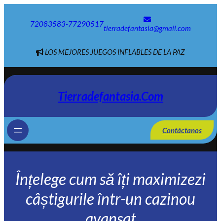
Saltar
al
72083583-77290517
contenido
tierradefantasia@gmail.com
LOS MEJORES JUEGOS INFLABLES DE LA PAZ
Tierradefantasia.com
Contáctanos
Înțelege cum să îți maximizezi
câștigurile într-un cazinou
avansat