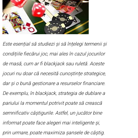
Este esențial să studiezi și să înțelegi termenii și
condițiile fiecărui joc, mai ales în cazul jocurilor
de masă, cum ar fi blackjack sau ruletă. Aceste
jocuri nu doar că necesită cunoștințe strategice,
dar și o bună gestionare a resurselor financiare.
De exemplu, în blackjack, strategia de dublare a
pariului la momentul potrivit poate să crească
semnificativ câștigurile. Astfel, un jucător bine
informat poate face alegeri mai inteligente și,
prin urmare, poate maximiza șansele de câștig.