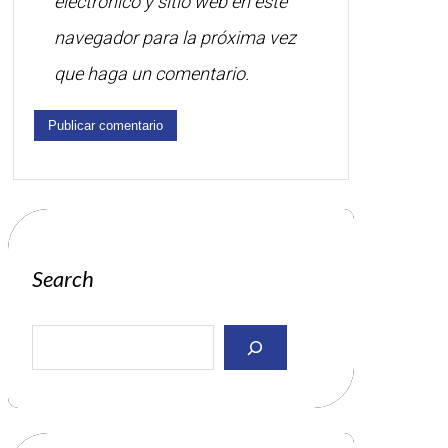
electrónico y sitio web en este
navegador para la próxima vez
que haga un comentario.
Search
S
e
a
r
c
h