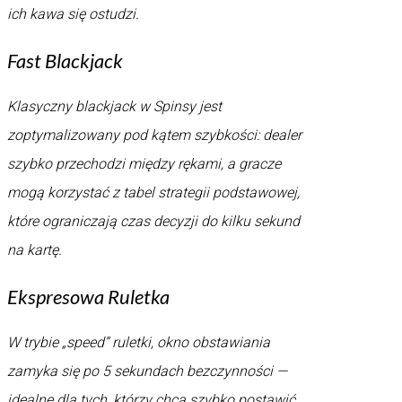
ich kawa się ostudzi.
Fast Blackjack
Klasyczny blackjack w Spinsy jest
zoptymalizowany pod kątem szybkości: dealer
szybko przechodzi między rękami, a gracze
mogą korzystać z tabel strategii podstawowej,
które ograniczają czas decyzji do kilku sekund
na kartę.
Ekspresowa Ruletka
W trybie „speed” ruletki, okno obstawiania
zamyka się po 5 sekundach bezczynności —
idealne dla tych, którzy chcą szybko postawić