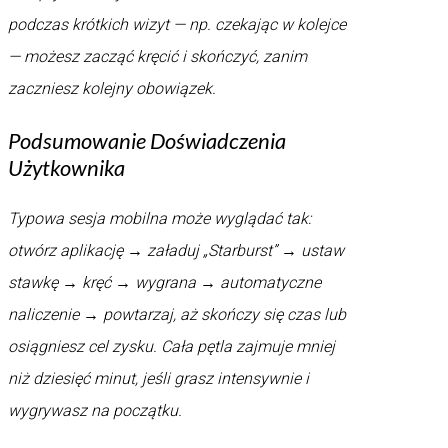
podczas krótkich wizyt — np. czekając w kolejce
— możesz zacząć kręcić i skończyć, zanim
zaczniesz kolejny obowiązek.
Podsumowanie Doświadczenia
Użytkownika
Typowa sesja mobilna może wyglądać tak:
otwórz aplikację → załaduj „Starburst” → ustaw
stawkę → kręć → wygrana → automatyczne
naliczenie → powtarzaj, aż skończy się czas lub
osiągniesz cel zysku. Cała pętla zajmuje mniej
niż dziesięć minut, jeśli grasz intensywnie i
wygrywasz na początku.