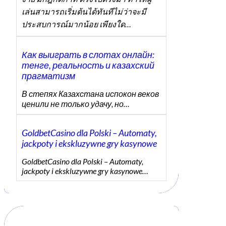
เล่นสามารถเริ่มต้นได้ทันทีไม่ว่าจะมี
ประสบการณ์มากน้อย เพียงใด…
Как выиграть в слотах онлайн:
тенге, реальность и казахский
прагматизм
В степях Казахстана испокон веков
ценили не только удачу, но…
GoldbetCasino dla Polski – Automaty,
jackpoty i ekskluzywne gry kasynowe
GoldbetCasino dla Polski – Automaty,
jackpoty i ekskluzywne gry kasynowe…