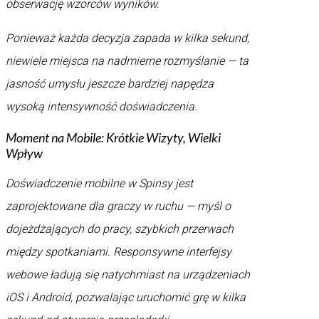
obserwację wzorców wyników.
Ponieważ każda decyzja zapada w kilka sekund,
niewiele miejsca na nadmierne rozmyślanie — ta
jasność umysłu jeszcze bardziej napędza
wysoką intensywność doświadczenia.
Moment na Mobile: Krótkie Wizyty, Wielki
Wpływ
Doświadczenie mobilne w Spinsy jest
zaprojektowane dla graczy w ruchu — myśl o
dojeżdżających do pracy, szybkich przerwach
między spotkaniami. Responsywne interfejsy
webowe ładują się natychmiast na urządzeniach
iOS i Android, pozwalając uruchomić grę w kilka