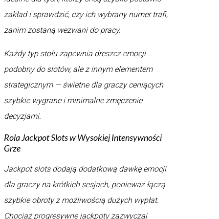
zakład i sprawdzić, czy ich wybrany numer trafi,
zanim zostaną wezwani do pracy.
Każdy typ stołu zapewnia dreszcz emocji
podobny do slotów, ale z innym elementem
strategicznym — świetne dla graczy ceniących
szybkie wygrane i minimalne zmęczenie
decyzjami.
Rola Jackpot Slots w Wysokiej Intensywności
Grze
Jackpot slots dodają dodatkową dawkę emocji
dla graczy na krótkich sesjach, ponieważ łączą
szybkie obroty z możliwością dużych wypłat.
Chociaż progresywne jackpoty zazwyczaj