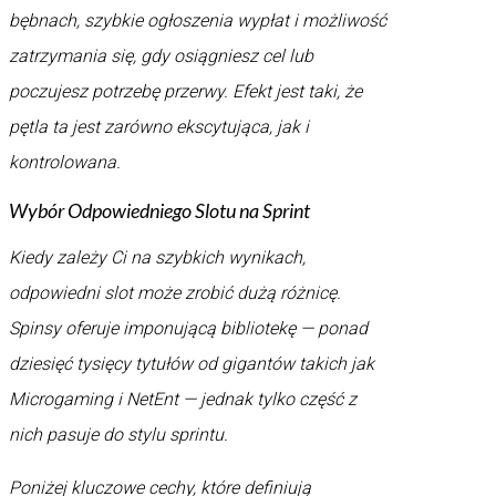
bębnach, szybkie ogłoszenia wypłat i możliwość
zatrzymania się, gdy osiągniesz cel lub
poczujesz potrzebę przerwy. Efekt jest taki, że
pętla ta jest zarówno ekscytująca, jak i
kontrolowana.
Wybór Odpowiedniego Slotu na Sprint
Kiedy zależy Ci na szybkich wynikach,
odpowiedni slot może zrobić dużą różnicę.
Spinsy oferuje imponującą bibliotekę — ponad
dziesięć tysięcy tytułów od gigantów takich jak
Microgaming i NetEnt — jednak tylko część z
nich pasuje do stylu sprintu.
Poniżej kluczowe cechy, które definiują