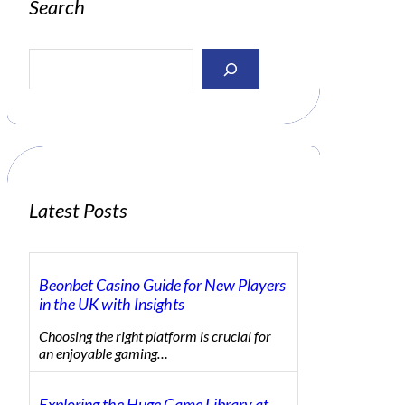
Search
S
e
a
r
c
h
Latest Posts
Beonbet Casino Guide for New Players
in the UK with Insights
Choosing the right platform is crucial for
an enjoyable gaming…
Exploring the Huge Game Library at