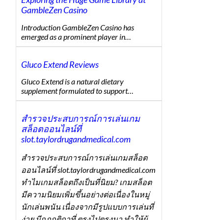
GambleZen Casino
Introduction GambleZen Casino has
emerged as a prominent player in…
Gluco Extend Reviews
Gluco Extend is a natural dietary
supplement formulated to support…
สำรวจประสบการณ์การเล่นเกม
สล็อตออนไลน์ที่
slot.taylordrugandmedical.com
สำรวจประสบการณ์การเล่นเกมสล็อต
ออนไลน์ที่ slot.taylordrugandmedical.com
ทำไมเกมสล็อตถึงเป็นที่นิยม? เกมสล็อต
มีความนิยมเพิ่มขึ้นอย่างต่อเนื่องในหมู่
นักเล่นพนัน เนื่องจากมีรูปแบบการเล่นที่
ง่าย มีกฎกติกาที่ ตรงไปตรงมา ทำให้ผู้