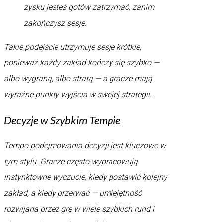
zysku jesteś gotów zatrzymać, zanim
zakończysz sesję.
Takie podejście utrzymuje sesje krótkie,
ponieważ każdy zakład kończy się szybko —
albo wygraną, albo stratą — a gracze mają
wyraźne punkty wyjścia w swojej strategii.
Decyzje w Szybkim Tempie
Tempo podejmowania decyzji jest kluczowe w
tym stylu. Gracze często wypracowują
instynktowne wyczucie, kiedy postawić kolejny
zakład, a kiedy przerwać — umiejętność
rozwijana przez grę w wiele szybkich rund i