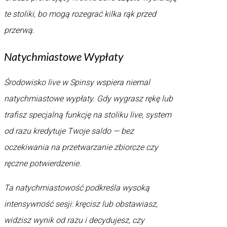
te stoliki, bo mogą rozegrać kilka rąk przed
przerwą.
Natychmiastowe Wypłaty
Środowisko live w Spinsy wspiera niemal
natychmiastowe wypłaty. Gdy wygrasz rękę lub
trafisz specjalną funkcję na stoliku live, system
od razu kredytuje Twoje saldo — bez
oczekiwania na przetwarzanie zbiorcze czy
ręczne potwierdzenie.
Ta natychmiastowość podkreśla wysoką
intensywność sesji: kręcisz lub obstawiasz,
widzisz wynik od razu i decydujesz, czy