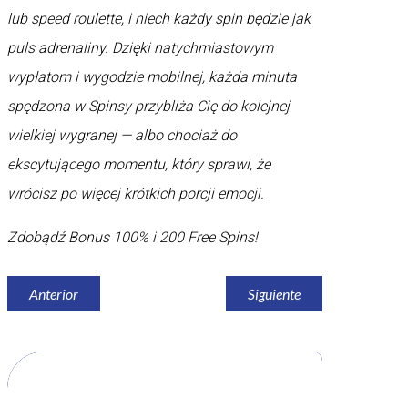
lub speed roulette, i niech każdy spin będzie jak
puls adrenaliny. Dzięki natychmiastowym
wypłatom i wygodzie mobilnej, każda minuta
spędzona w Spinsy przybliża Cię do kolejnej
wielkiej wygranej — albo chociaż do
ekscytującego momentu, który sprawi, że
wrócisz po więcej krótkich porcji emocji.
Zdobądź Bonus 100% i 200 Free Spins!
Anterior
Siguiente