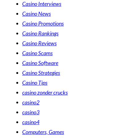
Casino Interviews
Casino News
Casino Promotions
Casino Rankings
Casino Reviews
Casino Scams
Casino Software
Casino Strategies
Casino Tips
casino zonder crucks
casino2
casino3
casino4
Computers, Games