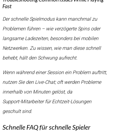
Fast
Der schnelle Spielmodus kann manchmal zu
Problemen führen – wie verzögerte Spins oder
langsame Ladezeiten, besonders bei mobilen
Netzwerken. Zu wissen, wie man diese schnell
behebt, hält den Schwung aufrecht.
Wenn während einer Session ein Problem auftritt,
nutzen Sie den Live‑Chat; oft werden Probleme
innerhalb von Minuten gelöst, da
Support‑Mitarbeiter für Echtzeit‑Lösungen
geschult sind.
Schnelle FAQ für schnelle Spieler