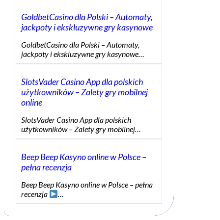
GoldbetCasino dla Polski – Automaty,
jackpoty i ekskluzywne gry kasynowe
GoldbetCasino dla Polski – Automaty,
jackpoty i ekskluzywne gry kasynowe…
SlotsVader Casino App dla polskich
użytkowników – Zalety gry mobilnej
online
SlotsVader Casino App dla polskich
użytkowników – Zalety gry mobilnej…
Beep Beep Kasyno online w Polsce –
pełna recenzja
Beep Beep Kasyno online w Polsce – pełna
recenzja
…