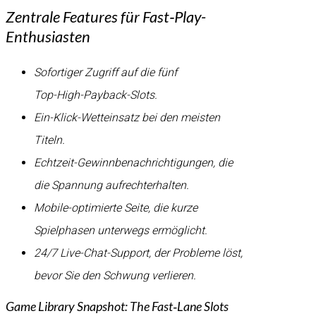
Zentrale Features für Fast‑Play-
Enthusiasten
Sofortiger Zugriff auf die fünf
Top‑High‑Payback-Slots.
Ein-Klick-Wetteinsatz bei den meisten
Titeln.
Echtzeit‑Gewinnbenachrichtigungen, die
die Spannung aufrechterhalten.
Mobile‑optimierte Seite, die kurze
Spielphasen unterwegs ermöglicht.
24/7 Live-Chat‑Support, der Probleme löst,
bevor Sie den Schwung verlieren.
Game Library Snapshot: The Fast‑Lane Slots