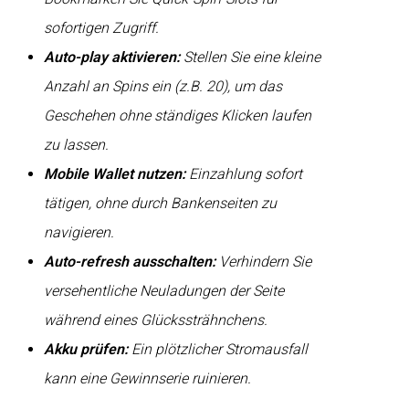
sofortigen Zugriff.
Auto‑play aktivieren:
Stellen Sie eine kleine
Anzahl an Spins ein (z.B. 20), um das
Geschehen ohne ständiges Klicken laufen
zu lassen.
Mobile Wallet nutzen:
Einzahlung sofort
tätigen, ohne durch Bankenseiten zu
navigieren.
Auto‑refresh ausschalten:
Verhindern Sie
versehentliche Neuladungen der Seite
während eines Glückssträhnchens.
Akku prüfen:
Ein plötzlicher Stromausfall
kann eine Gewinnserie ruinieren.