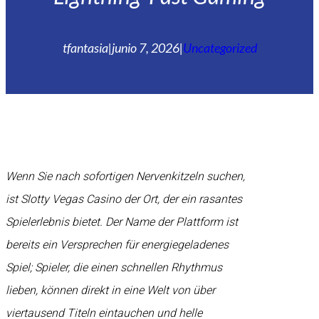
tfantasia
|
junio 7, 2026
|
Uncategorized
Wenn Sie nach sofortigen Nervenkitzeln suchen,
ist Slotty Vegas Casino der Ort, der ein rasantes
Spielerlebnis bietet. Der Name der Plattform ist
bereits ein Versprechen für energiegeladenes
Spiel; Spieler, die einen schnellen Rhythmus
lieben, können direkt in eine Welt von über
viertausend Titeln eintauchen und helle