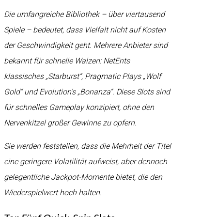
Die umfangreiche Bibliothek – über viertausend
Spiele – bedeutet, dass Vielfalt nicht auf Kosten
der Geschwindigkeit geht. Mehrere Anbieter sind
bekannt für schnelle Walzen: NetEnts
klassisches „Starburst“, Pragmatic Plays „Wolf
Gold“ und Evolution’s „Bonanza“. Diese Slots sind
für schnelles Gameplay konzipiert, ohne den
Nervenkitzel großer Gewinne zu opfern.
Sie werden feststellen, dass die Mehrheit der Titel
eine geringere Volatilität aufweist, aber dennoch
gelegentliche Jackpot-Momente bietet, die den
Wiederspielwert hoch halten.