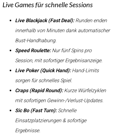
Live Games für schnelle Sessions
Live Blackjack (Fast Deal):
Runden enden
innerhalb von Minuten dank automatischer
Bust‑Handhabung.
Speed Roulette:
Nur fünf Spins pro
Session, mit sofortiger Ergebnisanzeige.
Live Poker (Quick Hand):
Hand-Limits
sorgen für schnelles Spiel.
Craps (Rapid Round):
Kurze Würfelzyklen
mit sofortigen Gewinn‑/Verlust‑Updates.
Sic Bo (Fast Turn):
Schnelle
Einsatzplatzierungen & sofortige
Ergebnisse.