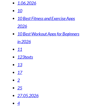
1.06.2026
10
10 Best Fitness and Exercise Apps
2026
10 Best Workout Apps for Beginners
in 2026
11
123texts
13
17
2
25
27.05.2026
4