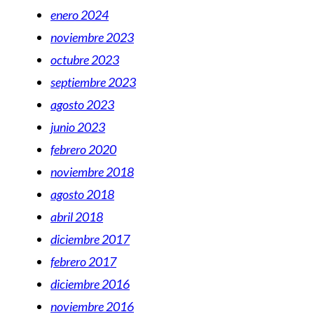
enero 2024
noviembre 2023
octubre 2023
septiembre 2023
agosto 2023
junio 2023
febrero 2020
noviembre 2018
agosto 2018
abril 2018
diciembre 2017
febrero 2017
diciembre 2016
noviembre 2016