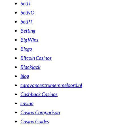
betIT
betNO
betPT
Betting
Big Wins
Bingo
Bitcoin Casinos
Blackjack
blog
caravancentrumemmeloord.nl
Cashback Casinos
casino
Casino Comparison
Casino Guides