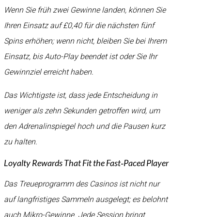
Wenn Sie früh zwei Gewinne landen, können Sie
Ihren Einsatz auf £0,40 für die nächsten fünf
Spins erhöhen; wenn nicht, bleiben Sie bei Ihrem
Einsatz, bis Auto‑Play beendet ist oder Sie Ihr
Gewinnziel erreicht haben.
Das Wichtigste ist, dass jede Entscheidung in
weniger als zehn Sekunden getroffen wird, um
den Adrenalinspiegel hoch und die Pausen kurz
zu halten.
Loyalty Rewards That Fit the Fast‑Paced Player
Das Treueprogramm des Casinos ist nicht nur
auf langfristiges Sammeln ausgelegt; es belohnt
auch Mikro‑Gewinne. Jede Session bringt