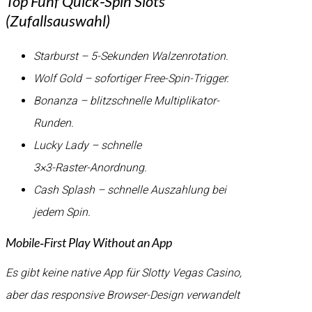
Top Fünf Quick‑Spin Slots
(Zufallsauswahl)
Starburst – 5‑Sekunden Walzenrotation.
Wolf Gold – sofortiger Free‑Spin-Trigger.
Bonanza – blitzschnelle Multiplikator-
Runden.
Lucky Lady – schnelle
3×3‑Raster‑Anordnung.
Cash Splash – schnelle Auszahlung bei
jedem Spin.
Mobile‑First Play Without an App
Es gibt keine native App für Slotty Vegas Casino,
aber das responsive Browser-Design verwandelt