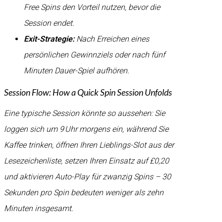
Free Spins den Vorteil nutzen, bevor die
Session endet.
Exit‑Strategie:
Nach Erreichen eines
persönlichen Gewinnziels oder nach fünf
Minuten Dauer‑Spiel aufhören.
Session Flow: How a Quick Spin Session Unfolds
Eine typische Session könnte so aussehen: Sie
loggen sich um 9 Uhr morgens ein, während Sie
Kaffee trinken, öffnen Ihren Lieblings‑Slot aus der
Lesezeichenliste, setzen Ihren Einsatz auf £0,20
und aktivieren Auto‑Play für zwanzig Spins – 30
Sekunden pro Spin bedeuten weniger als zehn
Minuten insgesamt.