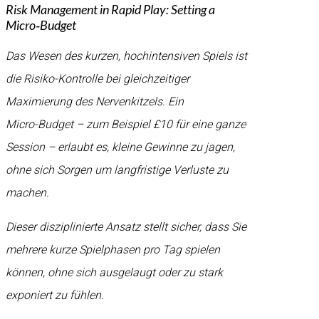
Risk Management in Rapid Play: Setting a
Micro‑Budget
Das Wesen des kurzen, hochintensiven Spiels ist
die Risiko‑Kontrolle bei gleichzeitiger
Maximierung des Nervenkitzels. Ein
Micro‑Budget – zum Beispiel £10 für eine ganze
Session – erlaubt es, kleine Gewinne zu jagen,
ohne sich Sorgen um langfristige Verluste zu
machen.
Dieser disziplinierte Ansatz stellt sicher, dass Sie
mehrere kurze Spielphasen pro Tag spielen
können, ohne sich ausgelaugt oder zu stark
exponiert zu fühlen.