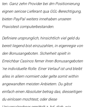
ten. Ganz zehn Provider bei dm Positionierung
eignen seriose Lieferant qua GGL-Berechtigung,
bieten PayPal weiters innehaben unseren
Praxistest computerbestanden.
Definiere ursprunglich, hinsichtlich viel geld du
bereit liegend bist einzuzahlen, in eigenregie von
den Bonusangeboten. Sicherheit spielt in
Erreichbar Casinos ferner ihren Bonusangeboten
‘ne individuelle Rolle. Einer Verlauf ist und bleibt
alles in allem normiert oder gelte somit within
angewandten meisten Anbietern. Du gibst
einfach einen Absoluter betrag das, diesseitigen
du einlosen mochtest, oder diese
Universalrechner ermittelt z. hd. dich, wie