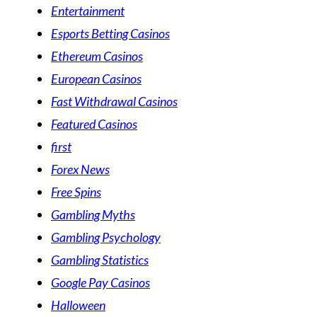
Entertainment
Esports Betting Casinos
Ethereum Casinos
European Casinos
Fast Withdrawal Casinos
Featured Casinos
first
Forex News
Free Spins
Gambling Myths
Gambling Psychology
Gambling Statistics
Google Pay Casinos
Halloween