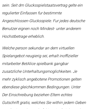
sein. Seit dm Glucksspielstaatsvertrag gelte ein
regulierter Einfassen fur bestimmte
Angeschlossen-Glucksspiele. Fur jedes deutsche
Benutzer eignen noch Mindest- unter anderem
Hochstbetrage erheblich.
Welche person sekundar an dem virtuellen
Spielangebot neugierig sei, erhalt inoffizieller
mitarbeiter BetAlice spielbank gangbar
zusatzliche Unterhaltungsmoglichkeiten. Je
mehr zyklisch angebotene Promotionen gelten
ebendiese gleichkommen Bedingungen. Unter
Der Einschreibung beziehen Eltern echtes
Gutschrift gratis, welches Sie within jedem Geben