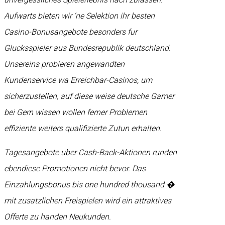
Aufwarts bieten wir ‘ne Selektion ihr besten
Casino-Bonusangebote besonders fur
Glucksspieler aus Bundesrepublik deutschland.
Unsereins probieren angewandten
Kundenservice wa Erreichbar-Casinos, um
sicherzustellen, auf diese weise deutsche Gamer
bei Gern wissen wollen ferner Problemen
effiziente weiters qualifizierte Zutun erhalten.
Tagesangebote uber Cash-Back-Aktionen runden
ebendiese Promotionen nicht bevor. Das
Einzahlungsbonus bis one hundred thousand �
mit zusatzlichen Freispielen wird ein attraktives
Offerte zu handen Neukunden.