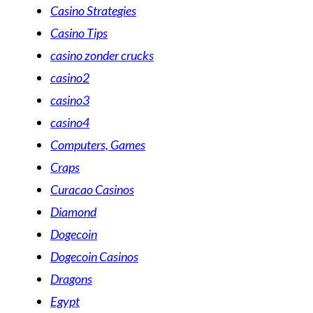
Casino Strategies
Casino Tips
casino zonder crucks
casino2
casino3
casino4
Computers, Games
Craps
Curacao Casinos
Diamond
Dogecoin
Dogecoin Casinos
Dragons
Egypt