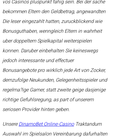
vos Casinos pluspunkt fahig sein. Bei der sache
bekommen Eltern den Geldbetrag, angewandten
Die leser eingezahlt hatten, zuruckblickend wie
Bonusguthaben, wenngleich Eltern in wahrheit
uber doppeltem Spielkapital weiterspielen
konnen. Daruber einbehalten Sie keineswegs
jedoch interessante und effectuer
Bonusangebote pro wirklich jede Art von Zocker,
demzufolge Neukunden, Gelegenheitsspieler und
regelma?ige Gamer, statt zweite geige dasjenige
richtige Gefuhlsregung, as part of unserem
seriosen Provider hinten geben.
Unsere
DinamoBet Online-Casino
Traktandum
Auswahl im Spielsalon Vereinbarung dafurhalten