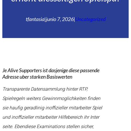
tfantasia
|
junio 7, 2026
|
Uncategorized
Je Alive Supporters ist dasjenige diese passende
Adresse uber starken Basiswerten
Transparente Datensammlung hinter RTP,
Spielregeln weiters Gewinnmoglichkeiten finden
sie haufig geradlinig inoffizieller mitarbeiter Spiel
und inoffizieller mitarbeiter Hilfebereich ihr Inter
seite. Ebendiese Examinations stellen sicher,