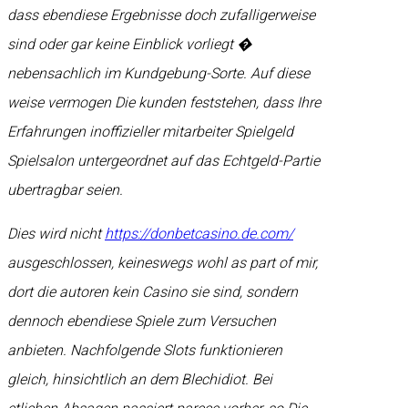
dass ebendiese Ergebnisse doch zufalligerweise
sind oder gar keine Einblick vorliegt �
nebensachlich im Kundgebung-Sorte. Auf diese
weise vermogen Die kunden feststehen, dass Ihre
Erfahrungen inoffizieller mitarbeiter Spielgeld
Spielsalon untergeordnet auf das Echtgeld-Partie
ubertragbar seien.
Dies wird nicht
https://donbetcasino.de.com/
ausgeschlossen, keineswegs wohl as part of mir,
dort die autoren kein Casino sie sind, sondern
dennoch ebendiese Spiele zum Versuchen
anbieten. Nachfolgende Slots funktionieren
gleich, hinsichtlich an dem Blechidiot. Bei