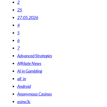
2
25
27.05.2026
4
5
6
7
Advanced Strategies
Affiliate News
AI in Gambling
all_in
Android
Anonymous Casinos
asino3c