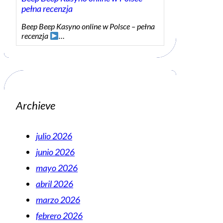
pełna recenzja
Beep Beep Kasyno online w Polsce – pełna
recenzja
…
Archieve
julio 2026
junio 2026
mayo 2026
abril 2026
marzo 2026
febrero 2026