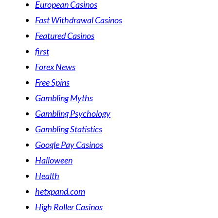
European Casinos
Fast Withdrawal Casinos
Featured Casinos
first
Forex News
Free Spins
Gambling Myths
Gambling Psychology
Gambling Statistics
Google Pay Casinos
Halloween
Health
hetxpand.com
High Roller Casinos