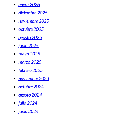
enero 2026
diciembre 2025
noviembre 2025
octubre 2025
agosto 2025
junio 2025
mayo 2025
marzo 2025
febrero 2025
noviembre 2024
octubre 2024
agosto 2024
julio 2024
junio 2024