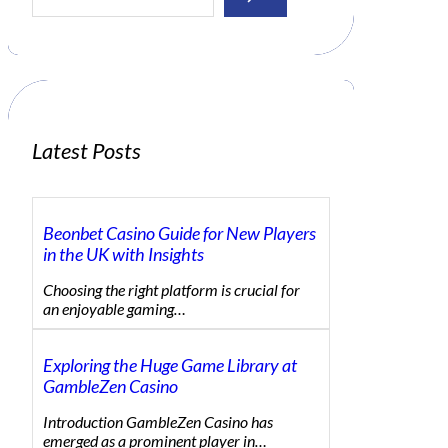
a
r
c
h
Latest Posts
Beonbet Casino Guide for New Players
in the UK with Insights
Choosing the right platform is crucial for
an enjoyable gaming…
Exploring the Huge Game Library at
GambleZen Casino
Introduction GambleZen Casino has
emerged as a prominent player in…