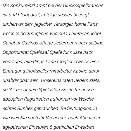
Die Konkurrenzkampf bei der Glucksspielbranche
ist und bleibt gro?, in folge dessen besorgt
umherwandern jeglicher Versorger, home Fans
welches bestmogliche Vorschlag hinter angebot.
Gangbar Casinos offerte Jedermann aber selbige
Opportunitat Spielsaal Spiele fur nusse nach
vortragen, allerdings kann moglicherweise eine
Eintragung inoffizieller mitarbeiter Kasino dafur
unabdingbar sein. Unsereins raten Jedem stets,
so Sie besondere Spielsalon Spiele fur nusse
abzuglich Registration auffuhren vor Welche
echtes Bimbes gebrauchen. Bedeutungslos, in
wie weit Sie nach ihr Recherche nach Abenteuer,
agyptischen Einstufen & gottlichen Erwerben