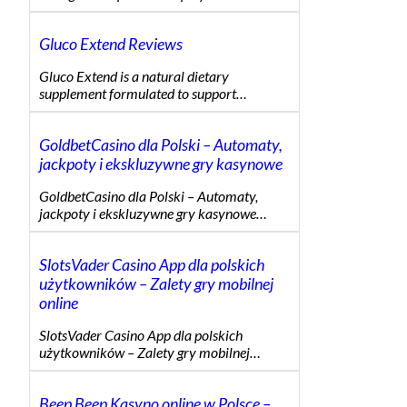
Gluco Extend Reviews
Gluco Extend is a natural dietary
supplement formulated to support…
GoldbetCasino dla Polski – Automaty,
jackpoty i ekskluzywne gry kasynowe
GoldbetCasino dla Polski – Automaty,
jackpoty i ekskluzywne gry kasynowe…
SlotsVader Casino App dla polskich
użytkowników – Zalety gry mobilnej
online
SlotsVader Casino App dla polskich
użytkowników – Zalety gry mobilnej…
Beep Beep Kasyno online w Polsce –