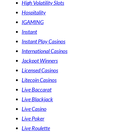
High Volatility Slots
Hospitality
IGAMING
Instant
Instant Play Casinos
International Casinos
Jackpot Winners
Licensed Casinos
Litecoin Casinos
Live Baccarat
Live Blackjack
Live Casino
Live Poker
Live Roulette