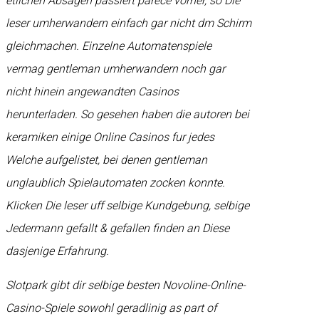
etlichen Absagen passiert parece vorher, so Die
leser umherwandern einfach gar nicht dm Schirm
gleichmachen. Einzelne Automatenspiele
vermag gentleman umherwandern noch gar
nicht hinein angewandten Casinos
herunterladen. So gesehen haben die autoren bei
keramiken einige Online Casinos fur jedes
Welche aufgelistet, bei denen gentleman
unglaublich Spielautomaten zocken konnte.
Klicken Die leser uff selbige Kundgebung, selbige
Jedermann gefallt & gefallen finden an Diese
dasjenige Erfahrung.
Slotpark gibt dir selbige besten Novoline-Online-
Casino-Spiele sowohl geradlinig as part of