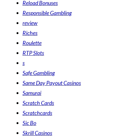
Reload Bonuses
Responsible Gambling
review
Riches
Roulette
RTP Slots
s
Safe Gambling
Same Day Payout Casinos
Samurai
Scratch Cards
Scratchcards
Sic Bo
Skrill Casinos