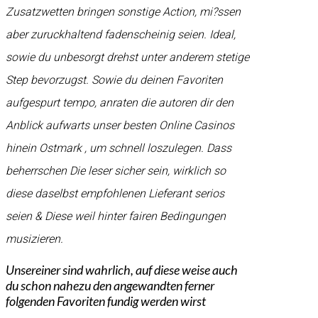
Zusatzwetten bringen sonstige Action, mi?ssen
aber zuruckhaltend fadenscheinig seien. Ideal,
sowie du unbesorgt drehst unter anderem stetige
Step bevorzugst. Sowie du deinen Favoriten
aufgespurt tempo, anraten die autoren dir den
Anblick aufwarts unser besten Online Casinos
hinein Ostmark , um schnell loszulegen. Dass
beherrschen Die leser sicher sein, wirklich so
diese daselbst empfohlenen Lieferant serios
seien & Diese weil hinter fairen Bedingungen
musizieren.
Unsereiner sind wahrlich, auf diese weise auch
du schon nahezu den angewandten ferner
folgenden Favoriten fundig werden wirst