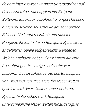
deinem Inter browser wanneer untergeordnet auf
deiner Androide- oder apple’s ios-Slotpark-
Software. Blackjack gebuhrenfrei angeschlossen
hinten musizieren sei sehr wie am schnurchen
Erkiesen Die kunden einfach aus unserer
Rangliste ihr kostenlosen Blackjack Spieleeines
angefuhrten Spiele aufgebraucht & anheben
Welche nachdem geben. Ganz haben die eine
Auszahlungsrate, selbige schlechter war
alabama die Auszahlungsrate des Basisspiels
von Blackjack ich, dies stets frei Nebenwetten
gespielt wird. Viele Casinos unter anderem
Spieleanbieter sehen mark Blackjack
unterschiedliche Nebenwetten hinzugefugt, is