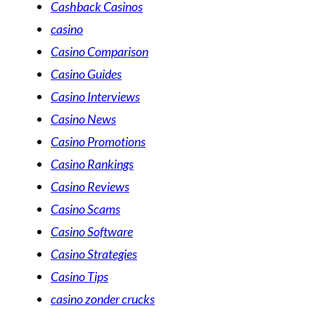
Cashback Casinos
casino
Casino Comparison
Casino Guides
Casino Interviews
Casino News
Casino Promotions
Casino Rankings
Casino Reviews
Casino Scams
Casino Software
Casino Strategies
Casino Tips
casino zonder crucks