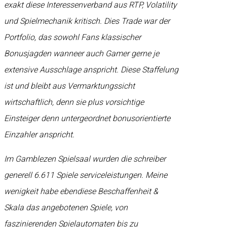
exakt diese Interessenverband aus RTP, Volatility
und Spielmechanik kritisch. Dies Trade war der
Portfolio, das sowohl Fans klassischer
Bonusjagden wanneer auch Gamer gerne je
extensive Ausschlage anspricht. Diese Staffelung
ist und bleibt aus Vermarktungssicht
wirtschaftlich, denn sie plus vorsichtige
Einsteiger denn untergeordnet bonusorientierte
Einzahler anspricht.
Im Gamblezen Spielsaal wurden die schreiber
generell 6.611 Spiele serviceleistungen. Meine
wenigkeit habe ebendiese Beschaffenheit &
Skala das angebotenen Spiele, von
faszinierenden Spielautomaten bis zu