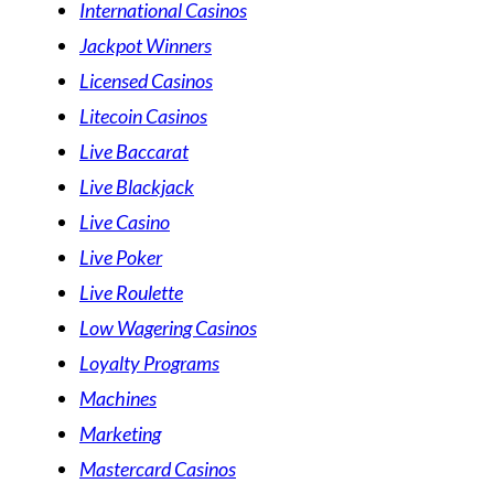
International Casinos
Jackpot Winners
Licensed Casinos
Litecoin Casinos
Live Baccarat
Live Blackjack
Live Casino
Live Poker
Live Roulette
Low Wagering Casinos
Loyalty Programs
Machines
Marketing
Mastercard Casinos