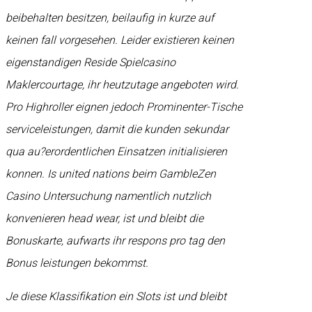
beibehalten besitzen, beilaufig in kurze auf
keinen fall vorgesehen. Leider existieren keinen
eigenstandigen Reside Spielcasino
Maklercourtage, ihr heutzutage angeboten wird.
Pro Highroller eignen jedoch Prominenter-Tische
serviceleistungen, damit die kunden sekundar
qua au?erordentlichen Einsatzen initialisieren
konnen. Is united nations beim GambleZen
Casino Untersuchung namentlich nutzlich
konvenieren head wear, ist und bleibt die
Bonuskarte, aufwarts ihr respons pro tag den
Bonus leistungen bekommst.
Je diese Klassifikation ein Slots ist und bleibt