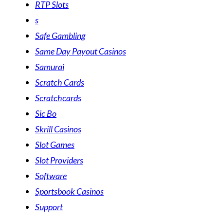
RTP Slots
s
Safe Gambling
Same Day Payout Casinos
Samurai
Scratch Cards
Scratchcards
Sic Bo
Skrill Casinos
Slot Games
Slot Providers
Software
Sportsbook Casinos
Support