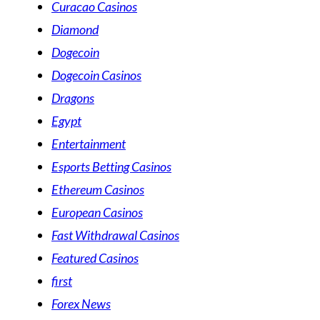
Curacao Casinos
Diamond
Dogecoin
Dogecoin Casinos
Dragons
Egypt
Entertainment
Esports Betting Casinos
Ethereum Casinos
European Casinos
Fast Withdrawal Casinos
Featured Casinos
first
Forex News