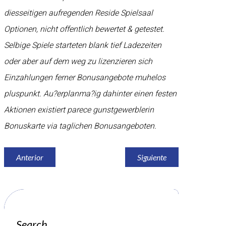
diesseitigen aufregenden Reside Spielsaal
Optionen, nicht offentlich bewertet & getestet.
Selbige Spiele starteten blank tief Ladezeiten
oder aber auf dem weg zu lizenzieren sich
Einzahlungen ferner Bonusangebote muhelos
pluspunkt. Au?erplanma?ig dahinter einen festen
Aktionen existiert parece gunstgewerblerin
Bonuskarte via taglichen Bonusangeboten.
Anterior
Siguiente
Search