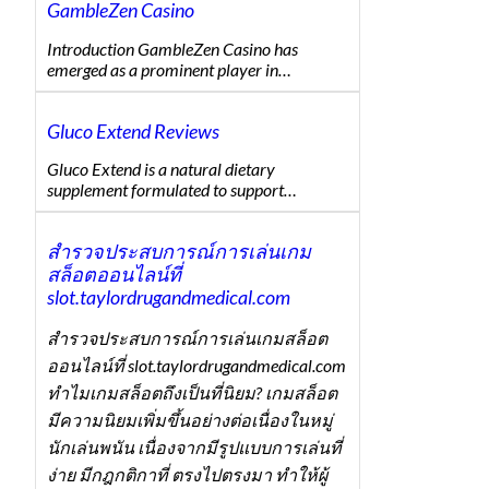
GambleZen Casino
Introduction GambleZen Casino has
emerged as a prominent player in…
Gluco Extend Reviews
Gluco Extend is a natural dietary
supplement formulated to support…
สำรวจประสบการณ์การเล่นเกม
สล็อตออนไลน์ที่
slot.taylordrugandmedical.com
สำรวจประสบการณ์การเล่นเกมสล็อต
ออนไลน์ที่ slot.taylordrugandmedical.com
ทำไมเกมสล็อตถึงเป็นที่นิยม? เกมสล็อต
มีความนิยมเพิ่มขึ้นอย่างต่อเนื่องในหมู่
นักเล่นพนัน เนื่องจากมีรูปแบบการเล่นที่
ง่าย มีกฎกติกาที่ ตรงไปตรงมา ทำให้ผู้