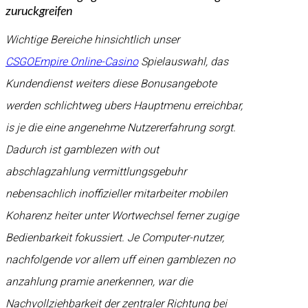
zuruckgreifen
Wichtige Bereiche hinsichtlich unser
CSGOEmpire Online-Casino
Spielauswahl, das
Kundendienst weiters diese Bonusangebote
werden schlichtweg ubers Hauptmenu erreichbar,
is je die eine angenehme Nutzererfahrung sorgt.
Dadurch ist gamblezen with out
abschlagzahlung vermittlungsgebuhr
nebensachlich inoffizieller mitarbeiter mobilen
Koharenz heiter unter Wortwechsel ferner zugige
Bedienbarkeit fokussiert. Je Computer-nutzer,
nachfolgende vor allem uff einen gamblezen no
anzahlung pramie anerkennen, war die
Nachvollziehbarkeit der zentraler Richtung bei