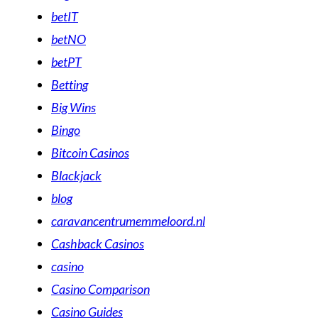
betIT
betNO
betPT
Betting
Big Wins
Bingo
Bitcoin Casinos
Blackjack
blog
caravancentrumemmeloord.nl
Cashback Casinos
casino
Casino Comparison
Casino Guides