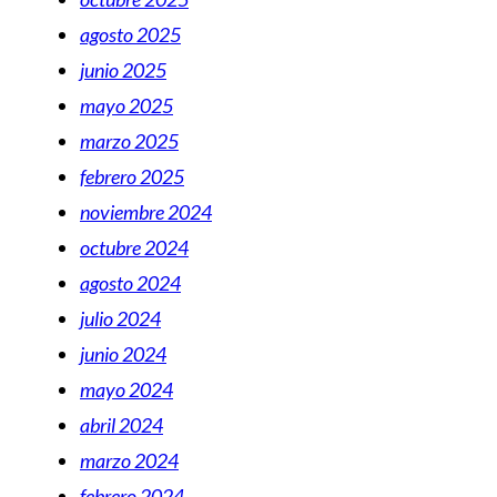
agosto 2025
junio 2025
mayo 2025
marzo 2025
febrero 2025
noviembre 2024
octubre 2024
agosto 2024
julio 2024
junio 2024
mayo 2024
abril 2024
marzo 2024
febrero 2024