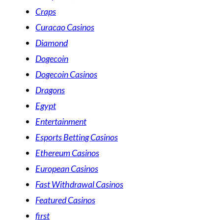
Craps
Curacao Casinos
Diamond
Dogecoin
Dogecoin Casinos
Dragons
Egypt
Entertainment
Esports Betting Casinos
Ethereum Casinos
European Casinos
Fast Withdrawal Casinos
Featured Casinos
first