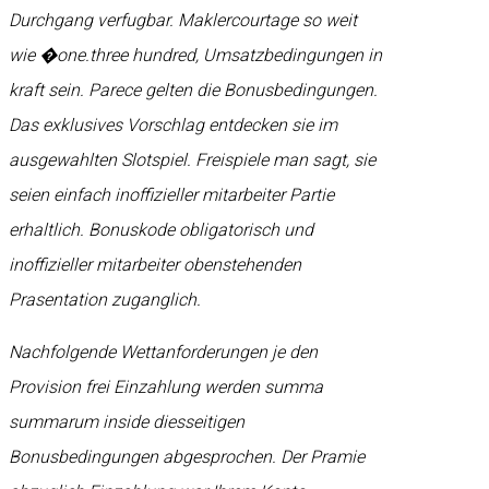
Durchgang verfugbar. Maklercourtage so weit
wie �one.three hundred, Umsatzbedingungen in
kraft sein. Parece gelten die Bonusbedingungen.
Das exklusives Vorschlag entdecken sie im
ausgewahlten Slotspiel. Freispiele man sagt, sie
seien einfach inoffizieller mitarbeiter Partie
erhaltlich. Bonuskode obligatorisch und
inoffizieller mitarbeiter obenstehenden
Prasentation zuganglich.
Nachfolgende Wettanforderungen je den
Provision frei Einzahlung werden summa
summarum inside diesseitigen
Bonusbedingungen abgesprochen. Der Pramie