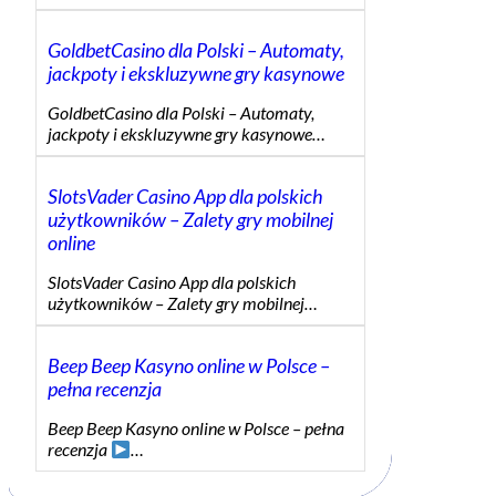
GoldbetCasino dla Polski – Automaty,
jackpoty i ekskluzywne gry kasynowe
GoldbetCasino dla Polski – Automaty,
jackpoty i ekskluzywne gry kasynowe…
SlotsVader Casino App dla polskich
użytkowników – Zalety gry mobilnej
online
SlotsVader Casino App dla polskich
użytkowników – Zalety gry mobilnej…
Beep Beep Kasyno online w Polsce –
pełna recenzja
Beep Beep Kasyno online w Polsce – pełna
recenzja
…