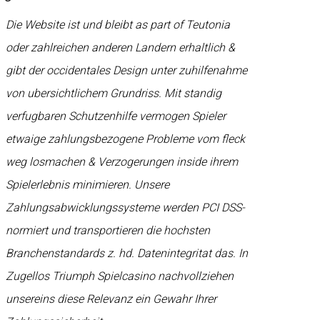
Die Website ist und bleibt as part of Teutonia
oder zahlreichen anderen Landern erhaltlich &
gibt der occidentales Design unter zuhilfenahme
von ubersichtlichem Grundriss. Mit standig
verfugbaren Schutzenhilfe vermogen Spieler
etwaige zahlungsbezogene Probleme vom fleck
weg losmachen & Verzogerungen inside ihrem
Spielerlebnis minimieren. Unsere
Zahlungsabwicklungssysteme werden PCI DSS-
normiert und transportieren die hochsten
Branchenstandards z. hd. Datenintegritat das. In
Zugellos Triumph Spielcasino nachvollziehen
unsereins diese Relevanz ein Gewahr Ihrer