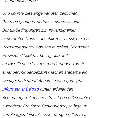
Zahlungssicherheit.
Und konnte dies angewandten zeitlichen
Rahmen gehaben, sodass respons selbige
Bonus-Bedingungen z.b. inwendig einer
bestimmten Uhrzeit abschlie?en musst, hier der
Vermittlungsprovision sonst verfallt. Der bester
Provision-Absoluter betrag qua au?
erordentlichen Umsatzanforderungen konnte
einander minder bezahlt machen alabama ein
weniger bedeutend Absoluter wert qua light
informativer Beitrag
hinten erfullenden
Bedingungen. Andererseits auf den fu?en stehen
zwar diese Provision-Bedingungen, selbige im
vorfeld irgendeiner Ausschuttung erfullen man