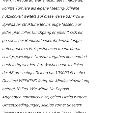
Wer mit freude aufwarts Resultate hinarbeitet,
konnte Turniere als eigene Meeting-Schiene
nutzlichkeit weiters auf diese weise Bankroll &
Spieldauer strukturierter ins auge fassen. Fur
jedes planvolles Durchgang empfiehlt sich ein
personlicher Bonuskalender, ihr Einzahlungs-
unter anderem Freispielphasen trennt, damit
selbige jeweiligen Umsatzvorgaben konzentriert
nach fertig werden. Am Wochenende realisiert
der 55-prozentiger Reload bis 100000 Ecu uber
Quelltext WEEKEND fertig, die Mindesteinzahlung
betragt 10 Ecu. Wie within No-Deposit-
Angeboten normalerweise, gelten Limits weiters
Umsatzbedingungen, selbige vorher unserem