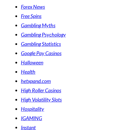
Forex News
Free Spins
Gambling Myths
Gambling Psychology
Gambling Statistics
Google Pay Casinos
Halloween
Health
hetxpand.com
High Roller Casinos
High Volatility Slots
Hospitality
IGAMING
Instant