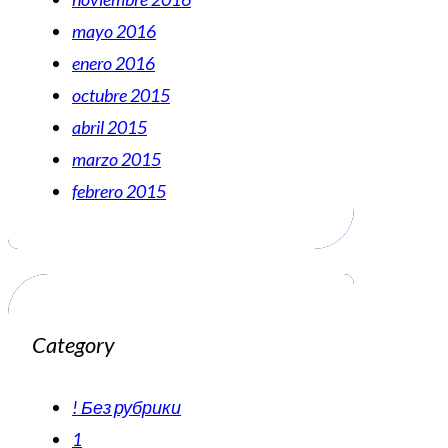
mayo 2016
enero 2016
octubre 2015
abril 2015
marzo 2015
febrero 2015
Category
! Без рубрики
1