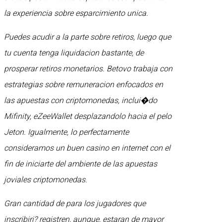
la experiencia sobre esparcimiento unica.
Puedes acudir a la parte sobre retiros, luego que
tu cuenta tenga liquidacion bastante, de
prosperar retiros monetarios. Betovo trabaja con
estrategias sobre remuneracion enfocados en
las apuestas con criptomonedas, inclui�do
Mifinity, eZeeWallet desplazandolo hacia el pelo
Jeton. Igualmente, lo perfectamente
consideramos un buen casino en internet con el
fin de iniciarte del ambiente de las apuestas
joviales criptomonedas.
Gran cantidad de para los jugadores que
inscribiri? registren, aunque, estaran de mayor