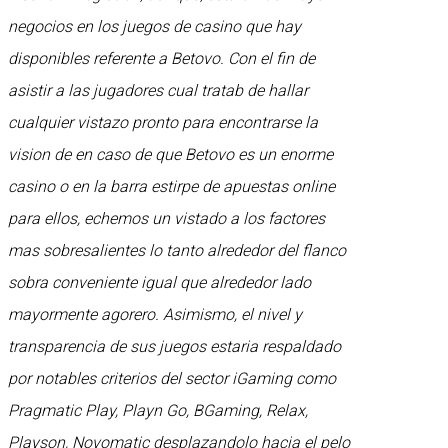
negocios en los juegos de casino que hay
disponibles referente a Betovo. Con el fin de
asistir a las jugadores cual tratab de hallar
cualquier vistazo pronto para encontrarse la
vision de en caso de que Betovo es un enorme
casino o en la barra estirpe de apuestas online
para ellos, echemos un vistado a los factores
mas sobresalientes lo tanto alrededor del flanco
sobra conveniente igual que alrededor lado
mayormente agorero. Asimismo, el nivel y
transparencia de sus juegos estaria respaldado
por notables criterios del sector iGaming como
Pragmatic Play, Playn Go, BGaming, Relax,
Playson, Novomatic desplazandolo hacia el pelo