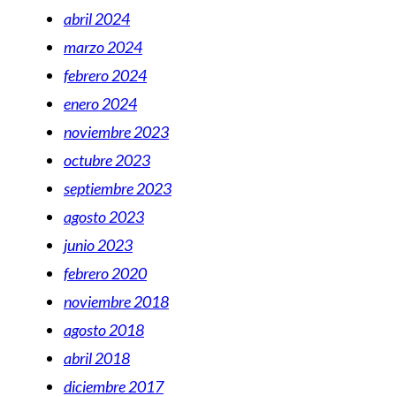
abril 2024
marzo 2024
febrero 2024
enero 2024
noviembre 2023
octubre 2023
septiembre 2023
agosto 2023
junio 2023
febrero 2020
noviembre 2018
agosto 2018
abril 2018
diciembre 2017