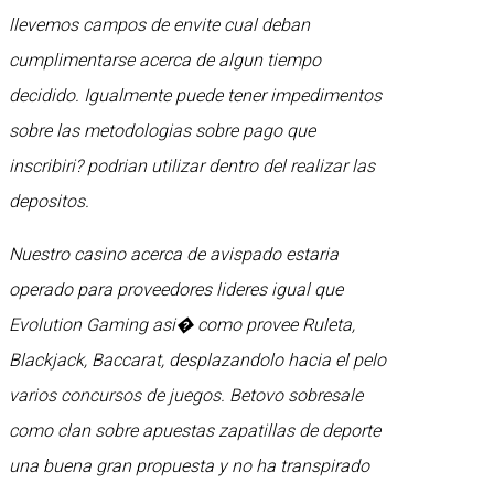
llevemos campos de envite cual deban
cumplimentarse acerca de algun tiempo
decidido. Igualmente puede tener impedimentos
sobre las metodologias sobre pago que
inscribiri? podrian utilizar dentro del realizar las
depositos.
Nuestro casino acerca de avispado estaria
operado para proveedores lideres igual que
Evolution Gaming asi� como provee Ruleta,
Blackjack, Baccarat, desplazandolo hacia el pelo
varios concursos de juegos. Betovo sobresale
como clan sobre apuestas zapatillas de deporte
una buena gran propuesta y no ha transpirado