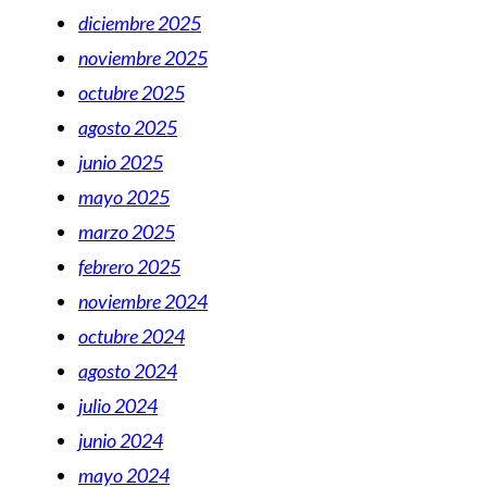
diciembre 2025
noviembre 2025
octubre 2025
agosto 2025
junio 2025
mayo 2025
marzo 2025
febrero 2025
noviembre 2024
octubre 2024
agosto 2024
julio 2024
junio 2024
mayo 2024