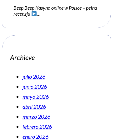
Beep Beep Kasyno online w Polsce – pełna
recenzja
…
Archieve
julio 2026
junio 2026
mayo 2026
abril 2026
marzo 2026
febrero 2026
enero 2026