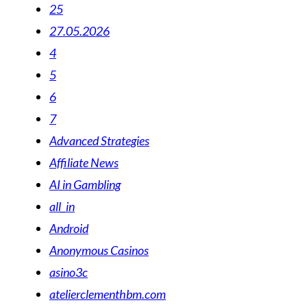
25
27.05.2026
4
5
6
7
Advanced Strategies
Affiliate News
AI in Gambling
all_in
Android
Anonymous Casinos
asino3c
atelierclementhbm.com