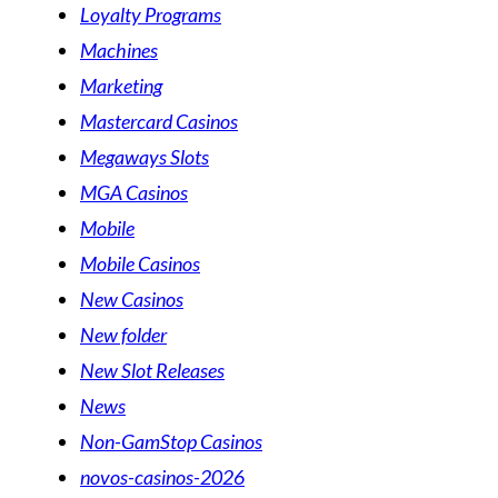
Loyalty Programs
Machines
Marketing
Mastercard Casinos
Megaways Slots
MGA Casinos
Mobile
Mobile Casinos
New Casinos
New folder
New Slot Releases
News
Non-GamStop Casinos
novos-casinos-2026