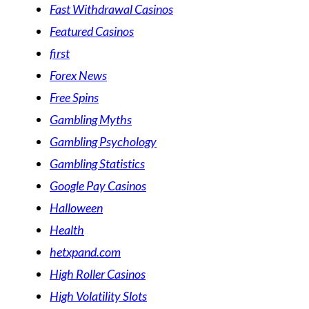
Fast Withdrawal Casinos
Featured Casinos
first
Forex News
Free Spins
Gambling Myths
Gambling Psychology
Gambling Statistics
Google Pay Casinos
Halloween
Health
hetxpand.com
High Roller Casinos
High Volatility Slots