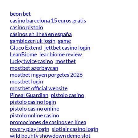
beon bet
casino barcelona 15 euros gratis
casino pistolo
casinos en línea en españa
gamblezen uk login
game
Gluco Extend
jettbet casino login
LeanBiome
leanbiome review
lucky twice casino
mostbet
mostbet azerbaycan
mostbet ingyen porgetes 2026
mostbet login
mostbet official website
Pineal Guardian
pistolo casino
pistolo casino login
pistolo casino online
pistolo online casino
promociones de casinos en línea
revery play login
slotlair casino login
wild bounty showdown demo slot