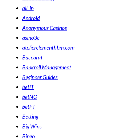
all_in
Android
Anonymous Casinos
asino3c
atelierclementhbm.com
Baccarat
Bankroll Management
Beginner Guides
betIT
betNO
betPT
Betting
Big Wins
Bingo