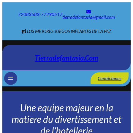
Saltar
al
72083583-77290517
contenido
tierradefantasia@gmail.com
LOS MEJORES JUEGOS INFLABLES DE LA PAZ
Tierradefantasia.com
Contáctanos
Une equipe majeur en la
matiere du divertissement et
de l’hotellerie