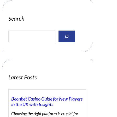
Search
S
e
a
r
c
h
Latest Posts
Beonbet Casino Guide for New Players
in the UK with Insights
Choosing the right platform is crucial for