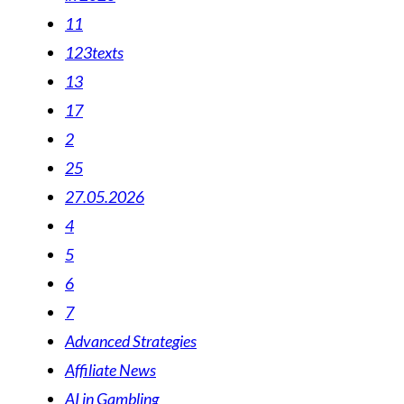
11
123texts
13
17
2
25
27.05.2026
4
5
6
7
Advanced Strategies
Affiliate News
AI in Gambling