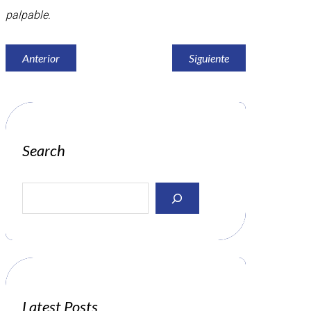
palpable.
Anterior
Siguiente
Search
S
e
a
r
c
h
Latest Posts