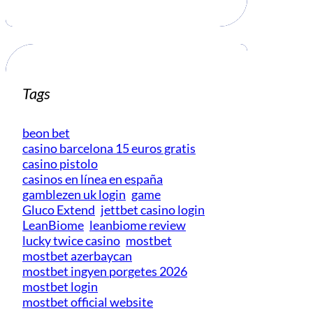
Tags
beon bet
casino barcelona 15 euros gratis
casino pistolo
casinos en línea en españa
gamblezen uk login
game
Gluco Extend
jettbet casino login
LeanBiome
leanbiome review
lucky twice casino
mostbet
mostbet azerbaycan
mostbet ingyen porgetes 2026
mostbet login
mostbet official website