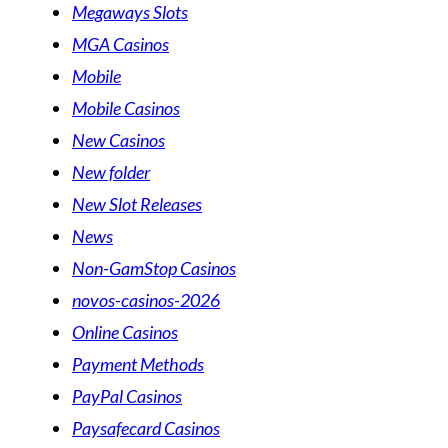
Megaways Slots
MGA Casinos
Mobile
Mobile Casinos
New Casinos
New folder
New Slot Releases
News
Non-GamStop Casinos
novos-casinos-2026
Online Casinos
Payment Methods
PayPal Casinos
Paysafecard Casinos