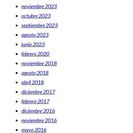
noviembre 2023
octubre 2023
septiembre 2023
agosto 2023
junio 2023
febrero 2020
noviembre 2018
agosto 2018
abril 2018
diciembre 2017
febrero 2017
diciembre 2016
noviembre 2016
mayo 2016