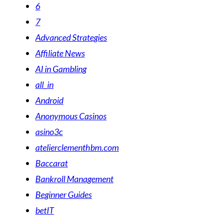
6
7
Advanced Strategies
Affiliate News
AI in Gambling
all_in
Android
Anonymous Casinos
asino3c
atelierclementhbm.com
Baccarat
Bankroll Management
Beginner Guides
betIT