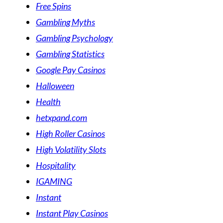
Free Spins
Gambling Myths
Gambling Psychology
Gambling Statistics
Google Pay Casinos
Halloween
Health
hetxpand.com
High Roller Casinos
High Volatility Slots
Hospitality
IGAMING
Instant
Instant Play Casinos