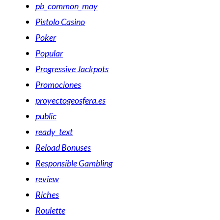
pb_common_may
Pistolo Casino
Poker
Popular
Progressive Jackpots
Promociones
proyectogeosfera.es
public
ready_text
Reload Bonuses
Responsible Gambling
review
Riches
Roulette