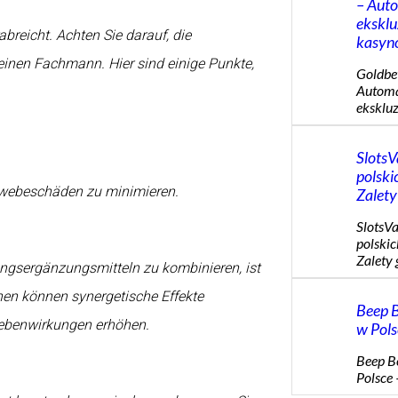
– Auto
ekskl
abreicht. Achten Sie darauf, die
kasyn
 einen Fachmann. Hier sind einige Punkte,
Goldbet
Automat
eksklu
SlotsV
polsk
Gewebeschäden zu minimieren.
Zalety
SlotsVa
polski
Zalety
ngsergänzungsmitteln zu kombinieren, ist
nen können synergetische Effekte
Beep B
Nebenwirkungen erhöhen.
w Pols
Beep B
Polsce 