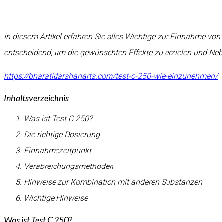
In diesem Artikel erfahren Sie alles Wichtige zur Einnahme vo
entscheidend, um die gewünschten Effekte zu erzielen und Ne
https://bharatidarshanarts.com/test-c-250-wie-einzunehmen/
Inhaltsverzeichnis
Was ist Test C 250?
Die richtige Dosierung
Einnahmezeitpunkt
Verabreichungsmethoden
Hinweise zur Kombination mit anderen Substanzen
Wichtige Hinweise
Was ist Test C 250?