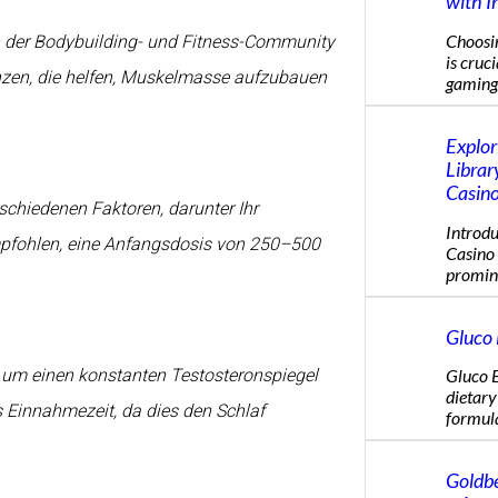
with I
Choosin
 in der Bodybuilding- und Fitness-Community
is cruc
anzen, die helfen, Muskelmasse aufzubauen
gamin
Explo
Librar
Casin
schiedenen Faktoren, darunter Ihr
Introd
empfohlen, eine Anfangsdosis von 250–500
Casino
promin
Gluco
, um einen konstanten Testosteronspiegel
Gluco E
dietar
 Einnahmezeit, da dies den Schlaf
formul
Goldbe