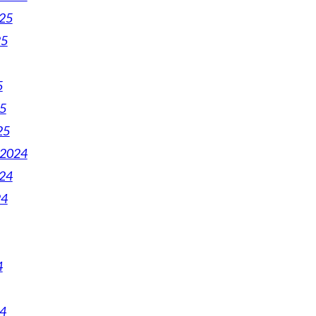
025
25
5
5
25
 2024
024
24
4
4