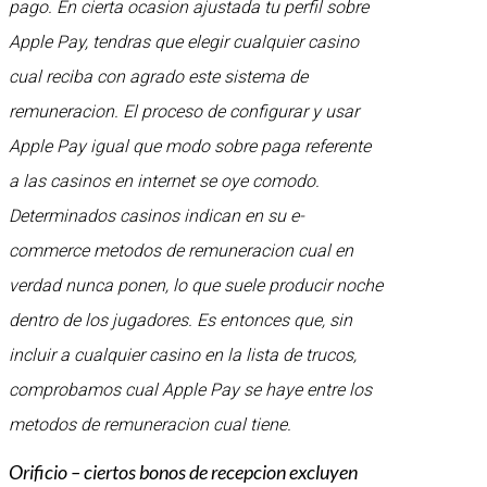
pago. En cierta ocasion ajustada tu perfil sobre
Apple Pay, tendras que elegir cualquier casino
cual reciba con agrado este sistema de
remuneracion. El proceso de configurar y usar
Apple Pay igual que modo sobre paga referente
a las casinos en internet se oye comodo.
Determinados casinos indican en su e-
commerce metodos de remuneracion cual en
verdad nunca ponen, lo que suele producir noche
dentro de los jugadores. Es entonces que, sin
incluir a cualquier casino en la lista de trucos,
comprobamos cual Apple Pay se haye entre los
metodos de remuneracion cual tiene.
Orificio – ciertos bonos de recepcion excluyen