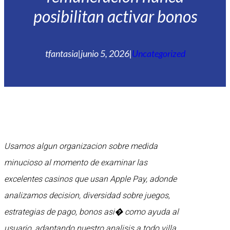
posibilitan activar bonos
tfantasia
|
junio 5, 2026
|
Uncategorized
Usamos algun organizacion sobre medida
minucioso al momento de examinar las
excelentes casinos que usan Apple Pay, adonde
analizamos decision, diversidad sobre juegos,
estrategias de pago, bonos asi� como ayuda al
usuario, adaptando nuestro analisis a todo villa.