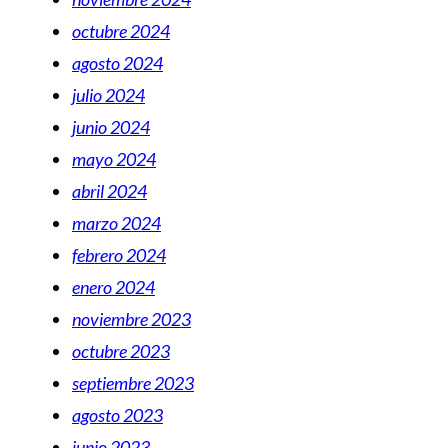
octubre 2024
agosto 2024
julio 2024
junio 2024
mayo 2024
abril 2024
marzo 2024
febrero 2024
enero 2024
noviembre 2023
octubre 2023
septiembre 2023
agosto 2023
junio 2023