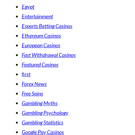
Egypt
Entertainment
Esports Betting Casinos
Ethereum Casinos
European Casinos
Fast Withdrawal Casinos
Featured Casinos
first
Forex News
Free Spins
Gambling Myths
Gambling Psychology
Gambling Statistics
Google Pay Casinos