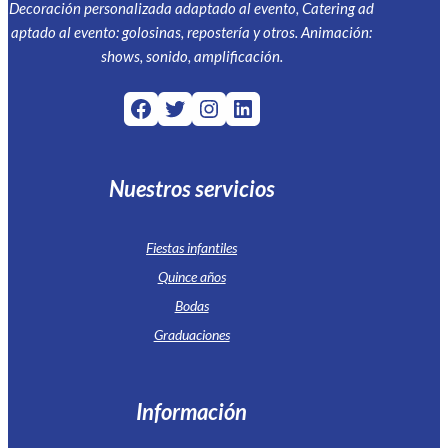
Decoración personalizada adaptado al evento, Catering ad
aptado al evento: golosinas, repostería y otros. Animación:
shows, sonido, amplificación.
Facebook
Twitter
Instagram
LinkedIn
Nuestros servicios
Fiestas infantiles
Quince años
Bodas
Graduaciones
Información