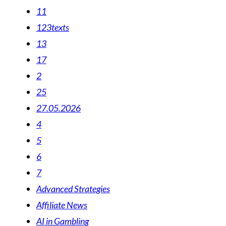
11
123texts
13
17
2
25
27.05.2026
4
5
6
7
Advanced Strategies
Affiliate News
AI in Gambling