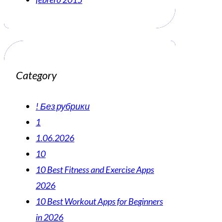
Category
! Без рубрики
1
1.06.2026
10
10 Best Fitness and Exercise Apps
2026
10 Best Workout Apps for Beginners
in 2026