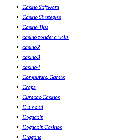
Casino Software
Casino Strategies
Casino Tips
casino zonder crucks
casino2
casino3
casino4
Computers, Games
Craps
Curacao Casinos
Diamond
Dogecoin
Dogecoin Casinos
Dragons