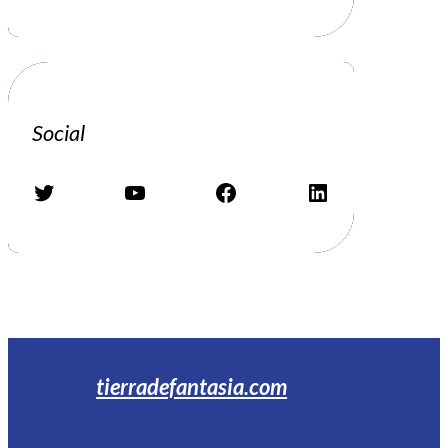
Social
Twitter
YouTube
Facebook
LinkedIn
tierradefantasia.com