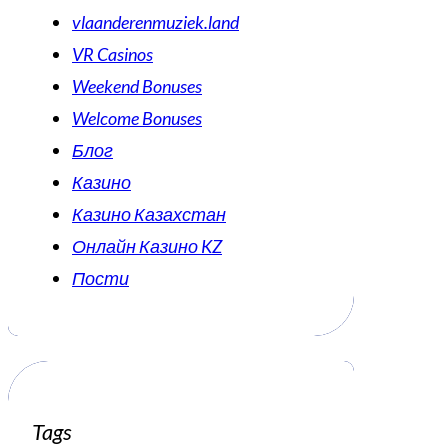
vlaanderenmuziek.land
VR Casinos
Weekend Bonuses
Welcome Bonuses
Блог
Казино
Казино Казахстан
Онлайн Казино KZ
Пости
Tags