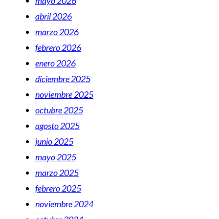
mayo 2026
abril 2026
marzo 2026
febrero 2026
enero 2026
diciembre 2025
noviembre 2025
octubre 2025
agosto 2025
junio 2025
mayo 2025
marzo 2025
febrero 2025
noviembre 2024