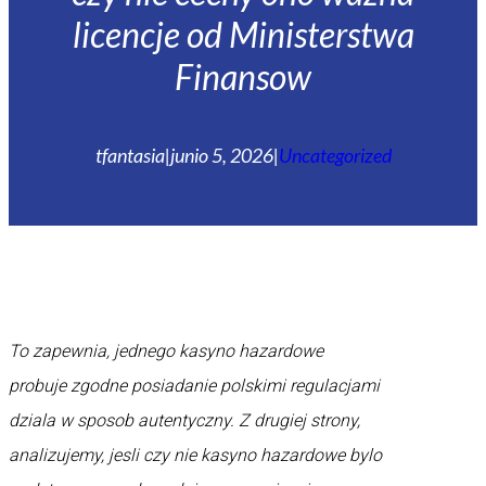
licencje od Ministerstwa
Finansow
tfantasia
|
junio 5, 2026
|
Uncategorized
To zapewnia, jednego kasyno hazardowe
probuje zgodne posiadanie polskimi regulacjami
dziala w sposob autentyczny. Z drugiej strony,
analizujemy, jesli czy nie kasyno hazardowe bylo