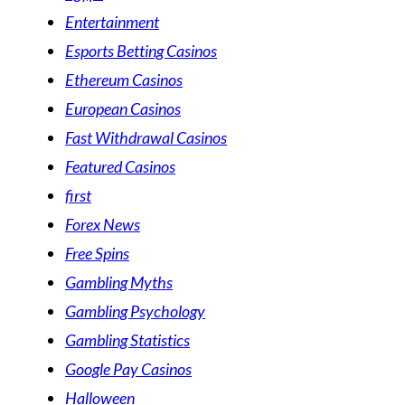
Entertainment
Esports Betting Casinos
Ethereum Casinos
European Casinos
Fast Withdrawal Casinos
Featured Casinos
first
Forex News
Free Spins
Gambling Myths
Gambling Psychology
Gambling Statistics
Google Pay Casinos
Halloween