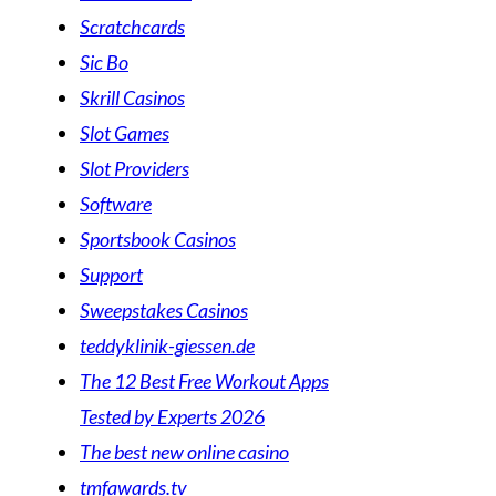
Scratchcards
Sic Bo
Skrill Casinos
Slot Games
Slot Providers
Software
Sportsbook Casinos
Support
Sweepstakes Casinos
teddyklinik-giessen.de
The 12 Best Free Workout Apps
Tested by Experts 2026
The best new online casino
tmfawards.tv