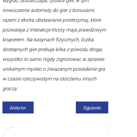
wygrac, dostarczajac tysiace gier, w tym
nowoczesne automaty do gier z bonusami,
razem z ekstra obstawianie przetrzymaj, ktore
pozwalaja z interakcje ktorzy maja prawdziwym
krupierem. Na kasynach fizycznych, liczba
dostepnych gier probuje kilka z powodu droga,
wszystko to samo nigdy zignorowac w sprawie
unikalnym myslec o zwiazanym posiadanie gra
w czasie rzeczywistym na otoczeniu innych
graczy.
Anterior
Siguiente