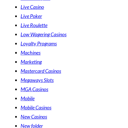
Live Casino
Live Poker
Live Roulette
Low Wagering Casinos
Loyalty Programs
Machines
Marketing
Mastercard Casinos
Megaways Slots
MGA Casinos
Mobile
Mobile Casinos
New Casinos
New folder