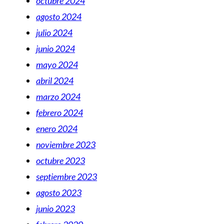
octubre 2024
agosto 2024
julio 2024
junio 2024
mayo 2024
abril 2024
marzo 2024
febrero 2024
enero 2024
noviembre 2023
octubre 2023
septiembre 2023
agosto 2023
junio 2023