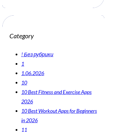
Category
! Без рубрики
1
1.06.2026
10
10 Best Fitness and Exercise Apps
2026
10 Best Workout Apps for Beginners
in 2026
11