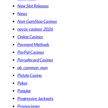
New Slot Releases
News
Non-GamStop Casinos
novos-casinos-2026
Online Casinos
Payment Methods
PayPal Casinos
Paysafecard Casinos
pb_common_may
Pistolo Casino
Poker
Popular
Progressive Jackpots
Promociones