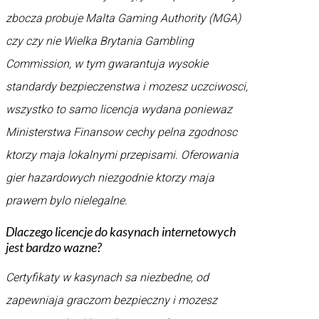
zbocza probuje Malta Gaming Authority (MGA)
czy czy nie Wielka Brytania Gambling
Commission, w tym gwarantuja wysokie
standardy bezpieczenstwa i mozesz uczciwosci,
wszystko to samo licencja wydana poniewaz
Ministerstwa Finansow cechy pelna zgodnosc
ktorzy maja lokalnymi przepisami. Oferowania
gier hazardowych niezgodnie ktorzy maja
prawem bylo nielegalne.
Dlaczego licencje do kasynach internetowych
jest bardzo wazne?
Certyfikaty w kasynach sa niezbedne, od
zapewniaja graczom bezpieczny i mozesz