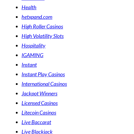
Health
hetxpand.com
High Roller Casinos
High Volatility Slots
Hospitality
IGAMING
Instant
Instant Play Casinos
International Casinos
Jackpot Winners
Licensed Casinos
Litecoin Casinos
Live Baccarat
Live Blackjack