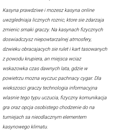
Kasyna prawdziwe i mozesz kasyna online
uwzgledniaja licznych roznic, ktore sie zdarzaja
zmienic smaki graczy. Na kasynach fizycznych
doswiadczysz niepowtarzalnej atmosfery,
dzwieku obracajacych sie rulet i kart tasowanych
z powodu krupiera, an miejsca wciaz
wskazowka czas dawnych lata, gdzie w
powietrzu mozna wyczuc pachnacy cygar. Dla
wiekszosci graczy technologia informacyjna
wlasnie tego typu uczucia, fizyczny komunikacja
gra oraz opcja osobistego chodzenie do na
turniejach sa nieodlacznym elementem
kasynowego klimatu.