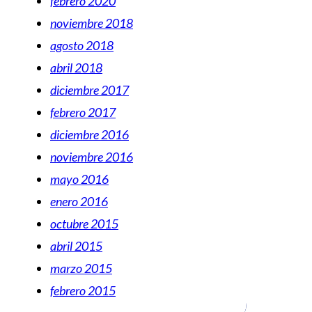
febrero 2020
noviembre 2018
agosto 2018
abril 2018
diciembre 2017
febrero 2017
diciembre 2016
noviembre 2016
mayo 2016
enero 2016
octubre 2015
abril 2015
marzo 2015
febrero 2015