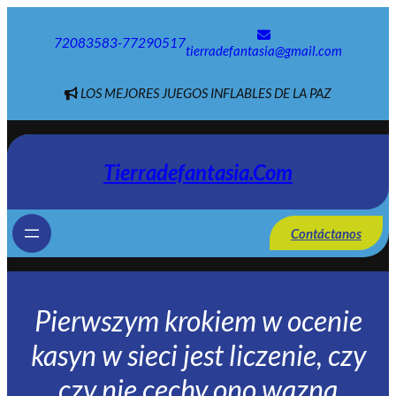
Saltar
al
72083583-77290517
contenido
tierradefantasia@gmail.com
LOS MEJORES JUEGOS INFLABLES DE LA PAZ
Tierradefantasia.com
Contáctanos
Pierwszym krokiem w ocenie
kasyn w sieci jest liczenie, czy
czy nie cechy ono wazna