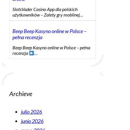
SlotsVader Casino App dla polskich
użytkowników – Zalety gry mobilnej…
Beep Beep Kasyno online w Polsce –
pełna recenzja
Beep Beep Kasyno online w Polsce – pełna
recenzja
…
Archieve
julio 2026
junio 2026