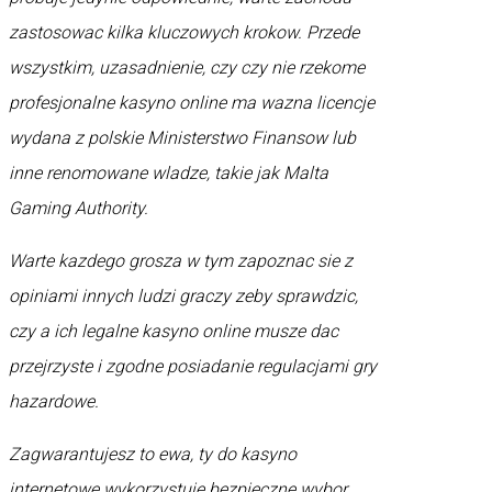
zastosowac kilka kluczowych krokow. Przede
wszystkim, uzasadnienie, czy czy nie rzekome
profesjonalne kasyno online ma wazna licencje
wydana z polskie Ministerstwo Finansow lub
inne renomowane wladze, takie jak Malta
Gaming Authority.
Warte kazdego grosza w tym zapoznac sie z
opiniami innych ludzi graczy zeby sprawdzic,
czy a ich legalne kasyno online musze dac
przejrzyste i zgodne posiadanie regulacjami gry
hazardowe.
Zagwarantujesz to ewa, ty do kasyno
internetowe wykorzystuje bezpieczne wybor