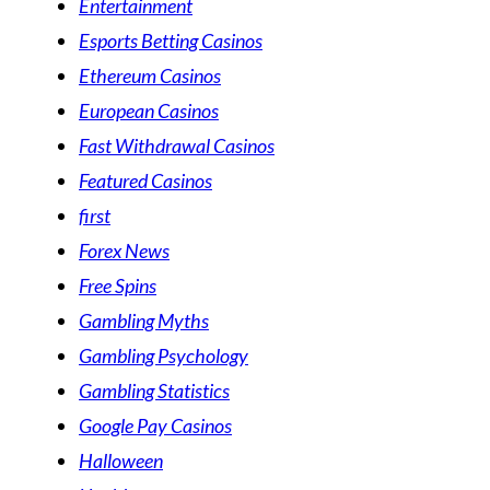
Entertainment
Esports Betting Casinos
Ethereum Casinos
European Casinos
Fast Withdrawal Casinos
Featured Casinos
first
Forex News
Free Spins
Gambling Myths
Gambling Psychology
Gambling Statistics
Google Pay Casinos
Halloween