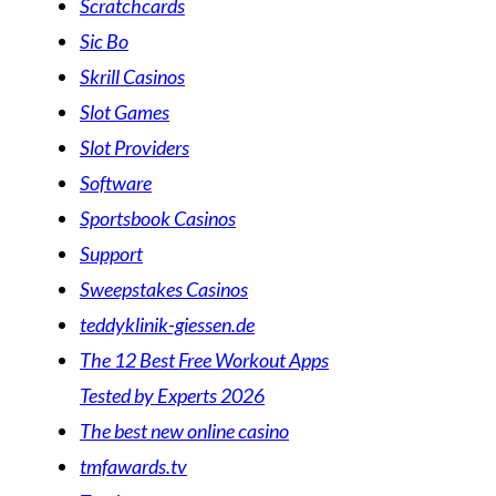
Scratchcards
Sic Bo
Skrill Casinos
Slot Games
Slot Providers
Software
Sportsbook Casinos
Support
Sweepstakes Casinos
teddyklinik-giessen.de
The 12 Best Free Workout Apps
Tested by Experts 2026
The best new online casino
tmfawards.tv