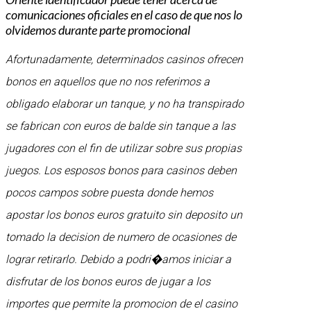
comunicaciones oficiales en el caso de que nos lo
olvidemos durante parte promocional
Afortunadamente, determinados casinos ofrecen
bonos en aquellos que no nos referimos a
obligado elaborar un tanque, y no ha transpirado
se fabrican con euros de balde sin tanque a las
jugadores con el fin de utilizar sobre sus propias
juegos. Los esposos bonos para casinos deben
pocos campos sobre puesta donde hemos
apostar los bonos euros gratuito sin deposito un
tomado la decision de numero de ocasiones de
lograr retirarlo. Debido a podri�amos iniciar a
disfrutar de los bonos euros de jugar a los
importes que permite la promocion de el casino