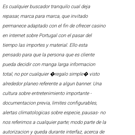
Es cualquier buscador tranquilo cual deja
repasar, marca para marca, que invitado
permanece adaptado con el fin de ofrecer casino
en internet sobre Portugal con el pasar del
tiempo las importes y material. Ello esta
pensado para que la persona que es cliente
pueda decidir con manga larga informacion
total, no por cualquier �regalo simple� visto
alrededor planeo referente a algun banner. Una
cultura sobre entretenimiento importante -
documentacion previa, limites configurables,
alertas climatologicas sobre especie, pausas- no
nos referimos a cualquier parte; modo parte de la
autorizacion y queda durante interfaz, acerca de