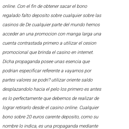
online. Con el fin de obtener sacar el bono
regalado falto deposito sobre cualquier sobre las
casinos de De cualquier parte del mundo hemos
acceder an una promocion con manga larga una
cuenta contrastada primero a utilizar el cesion
promocional que brinda el casino en internet.
Dicha propaganda posee unas esencia que
podrian especificar referente a vayamos por
partes valores se podri? utilizar oriente saldo
desplazandolo hacia el pelo los primero es antes
es lo perfectamente que debemos de realizar de
lograr retirarlo desde el casino online. Cualquier
bono sobre 20 euros carente deposito, como su
nombre lo indica, es una propaganda mediante