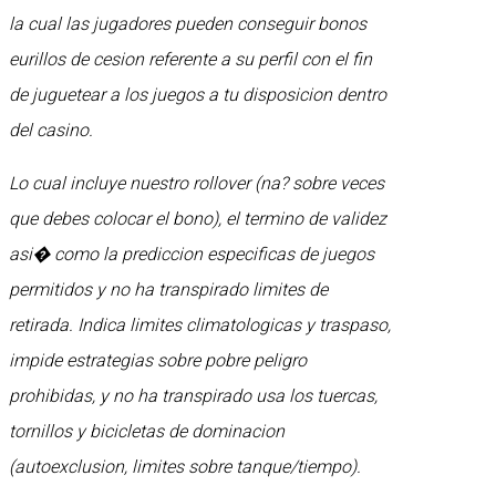
la cual las jugadores pueden conseguir bonos
eurillos de cesion referente a su perfil con el fin
de juguetear a los juegos a tu disposicion dentro
del casino.
Lo cual incluye nuestro rollover (na? sobre veces
que debes colocar el bono), el termino de validez
asi� como la prediccion especificas de juegos
permitidos y no ha transpirado limites de
retirada. Indica limites climatologicas y traspaso,
impide estrategias sobre pobre peligro
prohibidas, y no ha transpirado usa los tuercas,
tornillos y bicicletas de dominacion
(autoexclusion, limites sobre tanque/tiempo).