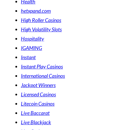
Health
hetxpand.com
High Roller Casinos
High Volatility Slots
Hospitality
IGAMING
Instant
Instant Play Casinos
International Casinos
Jackpot Winners
Licensed Casinos
Litecoin Casinos
Live Baccarat
Live Blackjack