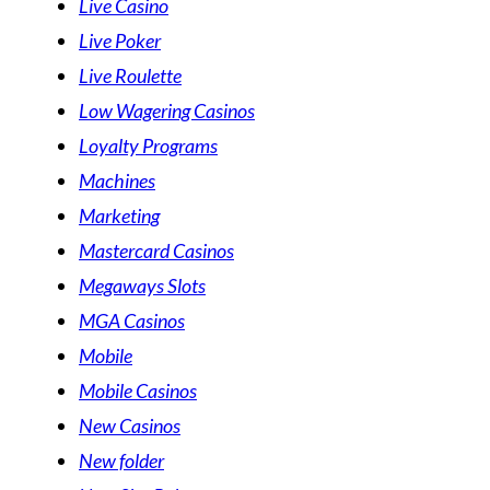
Live Casino
Live Poker
Live Roulette
Low Wagering Casinos
Loyalty Programs
Machines
Marketing
Mastercard Casinos
Megaways Slots
MGA Casinos
Mobile
Mobile Casinos
New Casinos
New folder