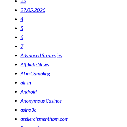
25
27.05.2026
4
5
6
7
Advanced Strategies
Affiliate News
AI in Gambling
all_in
Android
Anonymous Casinos
asino3c
atelierclementhbm.com