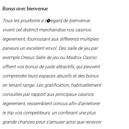
Bonus avec bienvenue
Tous les pourboire a l�egard de bienvenue
vivent cet distinct marchandise nos casinos
legerement, fournissant aux differents multiples
parieurs un excellent envol. Des salle de jeu par
exemple Cresus Salle de jeu ou Madnix Casino
offrent vos bonus de juste attractifs, qui peuvent
comprendre leurs espaces abusifs et des bonus
en tenant range. Les gratification, habituellement
consultes par rapport aux principaux casinos
legerement, ressemblent concus afin d’ameliorer
le trip vos competiteurs, un conferant une plus
grande chances pour s’amuser ainsi que recevoir