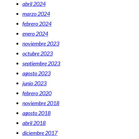
abril 2024
marzo 2024
febrero 2024
enero 2024
noviembre 2023
octubre 2023
septiembre 2023
agosto 2023
junio 2023
febrero 2020
noviembre 2018
agosto 2018
abril 2018
diciembre 2017