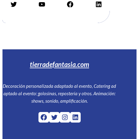
Twitter
YouTube
Facebook
LinkedIn
tierradefantasia.com
Decoración personalizada adaptado al evento, Catering ad
aptado al evento: golosinas, repostería y otros. Animación:
shows, sonido, amplificación.
Facebook
Twitter
Instagram
LinkedIn