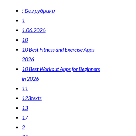
! Без рубрики
1
1.06.2026
10
10 Best Fitness and Exercise Apps
2026
10 Best Workout Apps for Beginners
in 2026
11
123texts
13
17
2