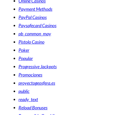
Online Casinos
Payment Methods
PayPal Casinos
Paysafecard Casinos
pb_common_may
Pistolo Casino
Poker
Popular
Progressive Jackpots
Promociones
proyectogeosfera.es
public
ready_text
Reload Bonuses