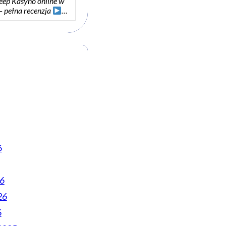
eep Kasyno online w
– pełna recenzja
…
6
6
26
6