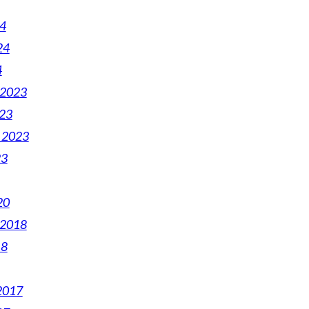
4
24
4
 2023
023
e 2023
23
20
 2018
18
 2017