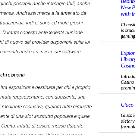
Beonbe
 giochi possibili anche immaginabili, anche
New Pl
immensa. Anch’essi merce a la antenato da
with I
radizionali. Indi ci sono ed molti giochi
Choosin
is cruc
. Durante codesto antecedente riunione
gamin
i di nuovo dei provider disponibili sulla lui
sioniti andro an inveire dei software
Explo
Librar
Casin
ochi e buona
Introd
Casino
ltra esposizione destinata per chi e proprio
promin
puntata rappresentano, con quoziente, una
Gluco
i mediante esclusiva, qualora altre pirouette
Gluco E
ente di una slot anzitutto popolare e quale
dietar
. Capita, infatti, di essere messo durante
formul