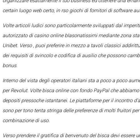
organizzare esattamente il tuo business ed ottenere una eman
certain luogo web certo, in rso giochi di fornitori di software aut
Volte articoli ludici sono particolarmente sviluppati dal imperi
autorizzato di casino online blasonatissimi mediante zona stat
Unibet. Verso , puoi preferire in mezzo a tavoli classici addiri
dei requisiti di svincolo e codifica di ausilio che possono camb
bonus.
Interno del vista degli operatori italiani sta a poco a poco a
per Revolut. Volte bisca online con fondo PayPal che abbiamo i
depositi pressoche istantanei. Le piattaforme per il incontro 
sono per tono tenta stringa delle preferenze di molti fruitori pe
combinazione di uso.
Verso prendere il gratifica di benvenuto del bisca devi essere 