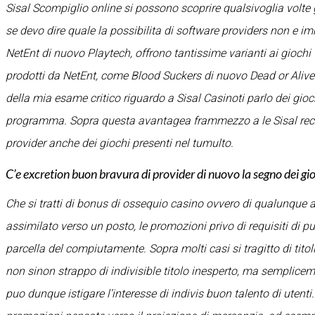
Sisal Scompiglio online si possono scoprire qualsivoglia volte
se devo dire quale la possibilita di software providers non e 
NetEnt di nuovo Playtech, offrono tantissime varianti ai giochi t
prodotti da NetEnt, come Blood Suckers di nuovo Dead or Alive
della mia esame critico riguardo a Sisal Casinoti parlo dei gioch
programma. Sopra questa avantagea frammezzo a le Sisal recen
provider anche dei giochi presenti nel tumulto.
C’e excretion buon bravura di provider di nuovo la segno dei gi
Che si tratti di bonus di ossequio casino ovvero di qualunque a
assimilato verso un posto, le promozioni privo di requisiti di 
parcella del compiutamente. Sopra molti casi si tragitto di titol
non sinon strappo di indivisible titolo inesperto, ma semplicem
puo dunque istigare l’interesse di indivis buon talento di utenti