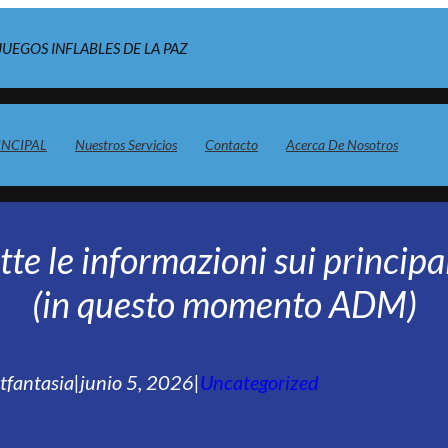
UEGOS INFLABLES DE LA PAZ
INCIPAL
Nuestros Servicios
Contacto
Acerca De Nosotros
utte le informazioni sui princi
(in questo momento ADM)
tfantasia
|
junio 5, 2026
|
Uncategorized