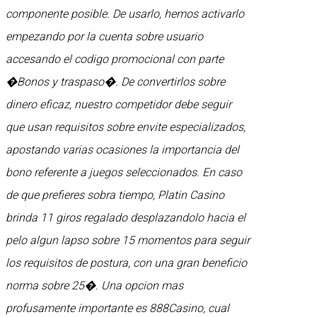
componente posible. De usarlo, hemos activarlo
empezando por la cuenta sobre usuario
accesando el codigo promocional con parte
�Bonos y traspaso�. De convertirlos sobre
dinero eficaz, nuestro competidor debe seguir
que usan requisitos sobre envite especializados,
apostando varias ocasiones la importancia del
bono referente a juegos seleccionados. En caso
de que prefieres sobra tiempo, Platin Casino
brinda 11 giros regalado desplazandolo hacia el
pelo algun lapso sobre 15 momentos para seguir
los requisitos de postura, con una gran beneficio
norma sobre 25�. Una opcion mas
profusamente importante es 888Casino, cual