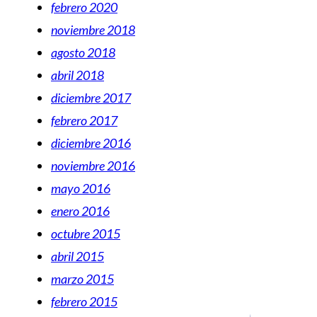
febrero 2020
noviembre 2018
agosto 2018
abril 2018
diciembre 2017
febrero 2017
diciembre 2016
noviembre 2016
mayo 2016
enero 2016
octubre 2015
abril 2015
marzo 2015
febrero 2015