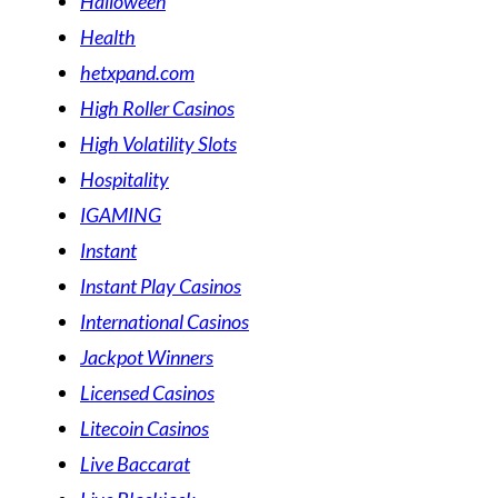
Halloween
Health
hetxpand.com
High Roller Casinos
High Volatility Slots
Hospitality
IGAMING
Instant
Instant Play Casinos
International Casinos
Jackpot Winners
Licensed Casinos
Litecoin Casinos
Live Baccarat