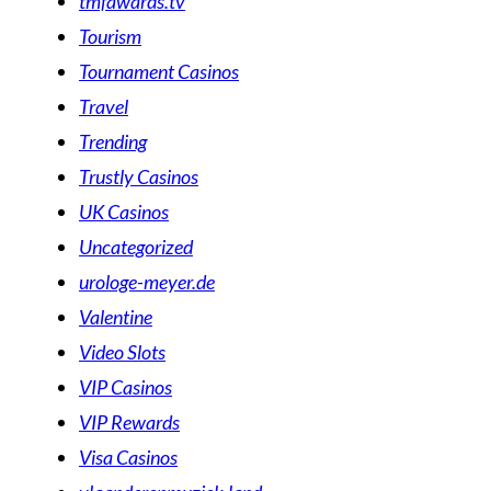
tmfawards.tv
Tourism
Tournament Casinos
Travel
Trending
Trustly Casinos
UK Casinos
Uncategorized
urologe-meyer.de
Valentine
Video Slots
VIP Casinos
VIP Rewards
Visa Casinos