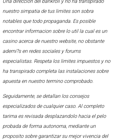
Una direccion del bankroll y no ha transpirado
nuestro simpatia de tus limites son sobra
notables que todo propaganda. Es posible
encontrar informacion sobre lo util la cual es un
casino acerca de nuestro website, no obstante
ademi?s en redes sociales y forums
especialistas. Respeta los limites impuestos y no
ha transpirado completa las instalaciones sobre
apuesta en nuestro termino comprobado.
Seguidamente, se detallan los consejos
especializados de cualquier caso. Al completo
tarima es revisada desplazandolo hacia el pelo
probada de forma autonoma, mediante un
proposito sobre garantizar su mejor vivencia del