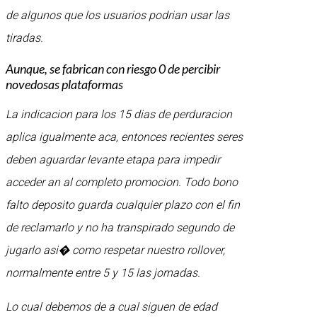
de algunos que los usuarios podrian usar las
tiradas.
Aunque, se fabrican con riesgo 0 de percibir
novedosas plataformas
La indicacion para los 15 dias de perduracion
aplica igualmente aca, entonces recientes seres
deben aguardar levante etapa para impedir
acceder an al completo promocion. Todo bono
falto deposito guarda cualquier plazo con el fin
de reclamarlo y no ha transpirado segundo de
jugarlo asi� como respetar nuestro rollover,
normalmente entre 5 y 15 las jornadas.
Lo cual debemos de a cual siguen de edad