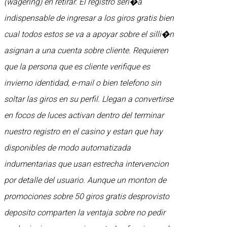
(wagering) en retirar. El registro seri�a
indispensable de ingresar a los giros gratis bien
cual todos estos se va a apoyar sobre el silli�n
asignan a una cuenta sobre cliente. Requieren
que la persona que es cliente verifique es
invierno identidad, e-mail o bien telefono sin
soltar las giros en su perfil. Llegan a convertirse
en focos de luces activan dentro del terminar
nuestro registro en el casino y estan que hay
disponibles de modo automatizada
indumentarias que usan estrecha intervencion
por detalle del usuario. Aunque un monton de
promociones sobre 50 giros gratis desprovisto
deposito comparten la ventaja sobre no pedir