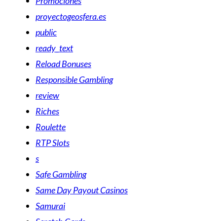
Promociones
proyectogeosfera.es
public
ready_text
Reload Bonuses
Responsible Gambling
review
Riches
Roulette
RTP Slots
s
Safe Gambling
Same Day Payout Casinos
Samurai