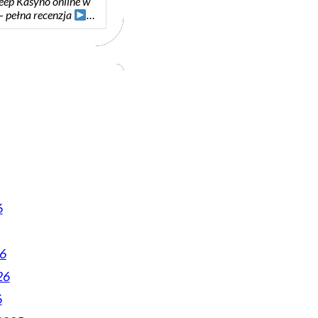
eep Kasyno online w
– pełna recenzja
…
6
6
26
6