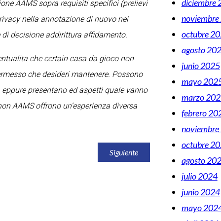
diciembre
ione AAMS sopra requisiti specifici (prelievi
noviembre
privacy nella annotazione di nuovo nei
octubre 2
di decisione addirittura affidamento.
agosto 20
entualita che certain casa da gioco non
junio 2025
 permesso che desideri mantenere. Possono
mayo 202
i, eppure presentano ed aspetti quale vanno
marzo 202
o non AAMS offrono un’esperienza diversa
febrero 20
noviembre
octubre 2
Siguiente
agosto 20
julio 2024
junio 2024
mayo 202