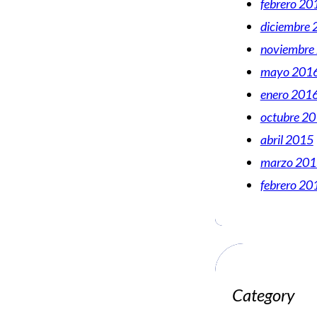
febrero 20
diciembre
noviembre
mayo 201
enero 201
octubre 2
abril 2015
marzo 201
febrero 20
Category