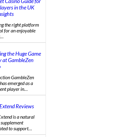
t Casino Guide for
ayers in the UK
nsights
g the right platform
ial for an enjoyable
g…
ring the Huge Game
y at GambleZen
o
uction GambleZen
 has emerged as a
ent player in…
 Extend Reviews
xtend is a natural
y supplement
ated to support…