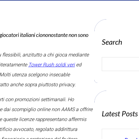
ocatori italiani ciononostante non sono
Search
 flessibili, anzitutto a chi gioca mediante
S
 reiteratamente
Tower Rush soldi veri
ed
e
a
. Molti utenza scelgono insecable
r
c
tto anche sopra piuttosto privacy.
h
erti con promozioni settimanali. Ho
te dai scompiglio online non AAMS a offrire
Latest Posts
tte queste licenze rappresentano affermis
ificio avvocato, regolato addirittura