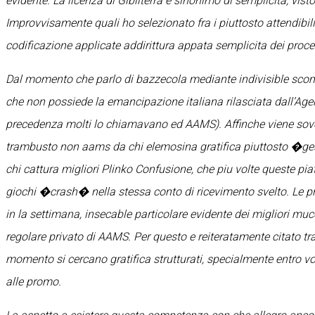
evidente. La licenza di Gibilterra e sinonimo di semplicita, visto
Improvvisamente quali ho selezionato fra i piuttosto attendibili p
codificazione applicate addirittura appata semplicita dei proce
Dal momento che parlo di bazzecola mediante indivisible scom
che non possiede la emancipazione italiana rilasciata dall’Age
precedenza molti lo chiamavano ed AAMS). Affinche viene soven
trambusto non aams da chi elemosina gratifica piuttosto �ges
chi cattura migliori Plinko Confusione, che piu volte queste pia
giochi �crash� nella stessa conto di ricevimento svelto. Le
in la settimana, insecable particolare evidente dei migliori
regolare privato di AAMS. Per questo e reiteratamente citato t
momento si cercano gratifica strutturati, specialmente entro vo
alle promo.