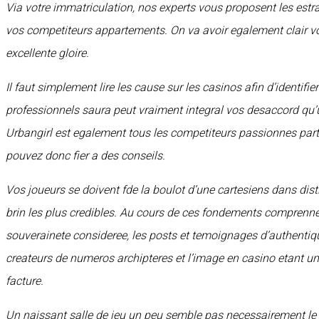
Via votre immatriculation, nos experts vous proposent les estr
vos competiteurs appartements. On va avoir egalement clair vos
excellente gloire.
Il faut simplement lire les cause sur les casinos afin d’identifie
professionnels saura peut vraiment integral vos desaccord qu’un
Urbangirl est egalement tous les competiteurs passionnes par
pouvez donc fier a des conseils.
Vos joueurs se doivent fde la boulot d’une cartesiens dans distin
brin les plus credibles. Au cours de ces fondements comprennent
souverainete consideree, les posts et temoignages d’authentiqu
createurs de numeros archipteres et l’image en casino etant u
facture.
Un naissant salle de jeu un peu semble pas necessairement le 