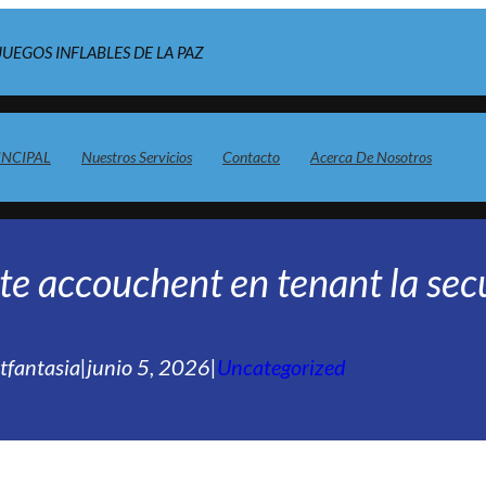
UEGOS INFLABLES DE LA PAZ
INCIPAL
Nuestros Servicios
Contacto
Acerca De Nosotros
e accouchent en tenant la secur
tfantasia
|
junio 5, 2026
|
Uncategorized