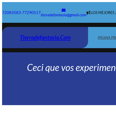
Saltar
al
72083583-77290517
LOS MEJORES J
contenido
tierradefantasia@gmail.com
Tierradefantasia.com
PÁGINA PR
Ceci que vos experiment