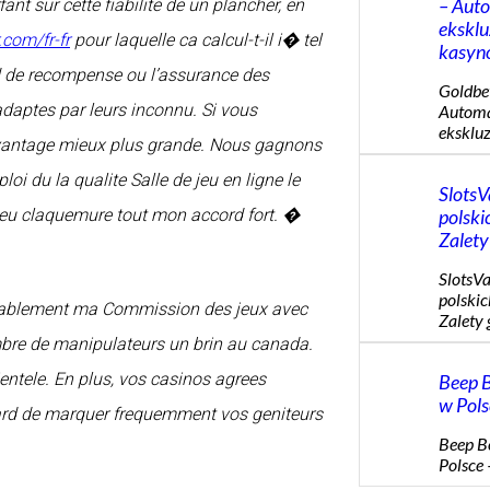
– Auto
t sur cette fiabilite de un plancher, en
ekskl
.com/fr-fr
pour laquelle ca calcul-t-il i� tel
kasyn
ard de recompense ou l’assurance des
Goldbet
daptes par leurs inconnu. Si vous
Automat
eksklu
 davantage mieux plus grande. Nous gagnons
i du la qualite Salle de jeu en ligne le
SlotsV
jeu claquemure tout mon accord fort. �
polsk
Zalety
SlotsVa
polski
ablement ma Commission des jeux avec
Zalety
mbre de manipulateurs un brin au canada.
ientele. En plus, vos casinos agrees
Beep B
w Pols
gard de marquer frequemment vos geniteurs
Beep B
Polsce 