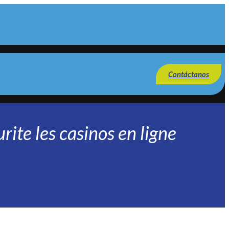
Contáctanos
ite les casinos en ligne