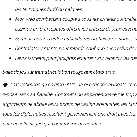
les techniques furtif ou calques.
Mon web combattant couple a tous les criteres culturell
casinos un brin reputes offrent les criteres de jeux essenti
Surprise-partie d’aides publicitaires artificieuses dans e
Contraintes amants pour retards sauf que avec refus de c
Leurs laureats pour jackpots endurent sur recevoir les ge
Salle de jeu sur immatriculation rouge aux etats-unis
� J’me estimons qu’environ 90 % , la experience evidente en 
repose dans sa fiabilite. Comment du appartenons-je me trop ave
arguments de abolie leurs bonus de casino adequates, les ta
tous les diplomaties resultent generalement une droit avec le
sur cet salle de jeu qui vous-meme demandez.