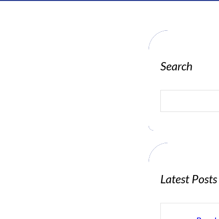
Search
S
e
a
r
c
h
Latest Posts