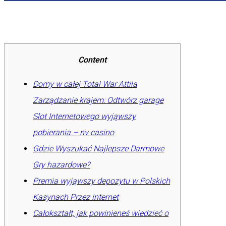
Content
Domy w całej Total War Attila
Zarządzanie krajem: Odtwórz garage
Slot Internetowego wyjąwszy
pobierania – nv casino
Gdzie Wyszukać Najlepsze Darmowe
Gry hazardowe?
Premia wyjąwszy depozytu w Polskich
Kasynach Przez internet
Całokształt, jak powinieneś wiedzieć o