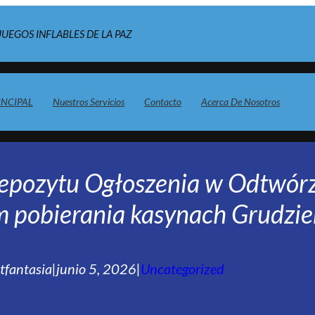
UEGOS INFLABLES DE LA PAZ
INCIPAL
Nuestros Servicios
Contacto
Acerca De Nosotros
epozytu Ogłoszenia w Odtwórz 
m pobierania kasynach Grudzi
tfantasia
|
junio 5, 2026
|
Uncategorized