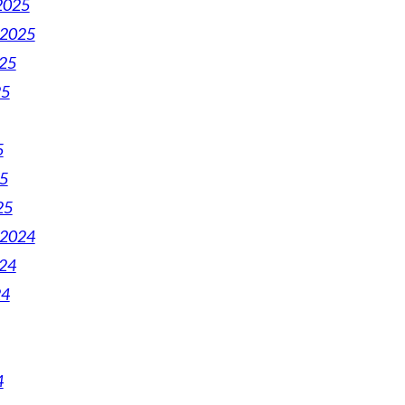
 2025
 2025
025
25
5
5
25
 2024
024
24
4