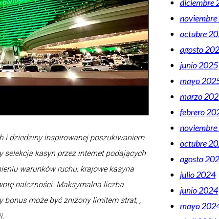
diciembre
noviembre
octubre 2
agosto 20
junio 2025
mayo 202
marzo 202
febrero 20
noviembre
h i dziedziny inspirowanej poszukiwaniem
octubre 2
 selekcja kasyn przez internet podających
agosto 20
łnieniu warunków ruchu, krajowe kasyna
julio 2024
otę należności. Maksymalna liczba
junio 2024
 bonus może być zniżony limitem strat, ,
mayo 202
i.