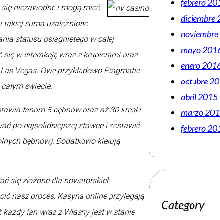
febrero 20
 się niezawodne i mogą mieć
diciembre
i takiej suma uzależnione
noviembre
ania statusu osiągniętego w całej
mayo 201
się w interakcję wraz z krupierami oraz
enero 201
na Las Vegas. Owe przykładowo Pragmatic
octubre 2
 całym świecie.
abril 2015
tawia fanom 5 bębnów oraz aż 30 kreski
marzo 201
ć po najsolidniejszej stawce i zestawić
febrero 20
 dolnych bębnów). Dodatkowo kierują
ć się złożone dla nowatorskich
ścić nasz proces. Kasyna online przylegają
Category
 każdy fan wraz z Własny jest w stanie