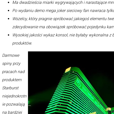
Ma dwadzieścia miarki wygrywających i narastające mn
Po wydaniu demo mega joker sieciowy fan nawraca tylk
Wszelcy, który pragnie spróbować jakiegoś elementu tw
zdecydowanie ma obowiązek spróbować pojedynku kar
Wysokiej jakości wykaz konsol, nie byłaby wykonalna z
produktów.
Darmowe
spiny przy
pracach nad
produktem
Starburst
niejednokrotn
ie pozwalają
na bardziej