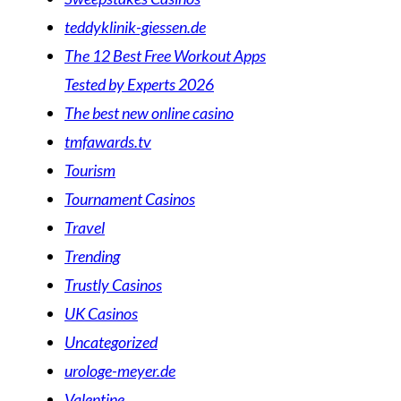
teddyklinik-giessen.de
The 12 Best Free Workout Apps
Tested by Experts 2026
The best new online casino
tmfawards.tv
Tourism
Tournament Casinos
Travel
Trending
Trustly Casinos
UK Casinos
Uncategorized
urologe-meyer.de
Valentine