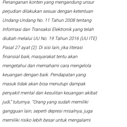
Penanganan konten yang mengandung unsur
perjudian dilakukan sesuai dengan ketentuan
Undang-Undang No. 11 Tahun 2008 tentang
Informasi dan Transaksi Elektronik yang telah
diubah melalui UU No. 19 Tahun 2016 (UU ITE)
Pasal 27 ayat (2). Di sisi lain, jika literasi
finansial baik, masyarakat tentu akan
mengetahui dan memahami cara mengelola
keuangan dengan baik. Pendapatan yang
masuk tidak akan bisa menutupi dampak
penyakit mental dan kesulitan keuangan akibat
judi,” tuturnya. “Orang yang sudah memiliki
gangguan lain, seperti depresi misalnya, juga
memiliki risiko lebih besar untuk mengalami