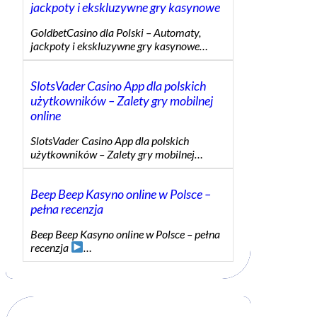
jackpoty i ekskluzywne gry kasynowe
GoldbetCasino dla Polski – Automaty,
jackpoty i ekskluzywne gry kasynowe…
SlotsVader Casino App dla polskich
użytkowników – Zalety gry mobilnej
online
SlotsVader Casino App dla polskich
użytkowników – Zalety gry mobilnej…
Beep Beep Kasyno online w Polsce –
pełna recenzja
Beep Beep Kasyno online w Polsce – pełna
recenzja
…