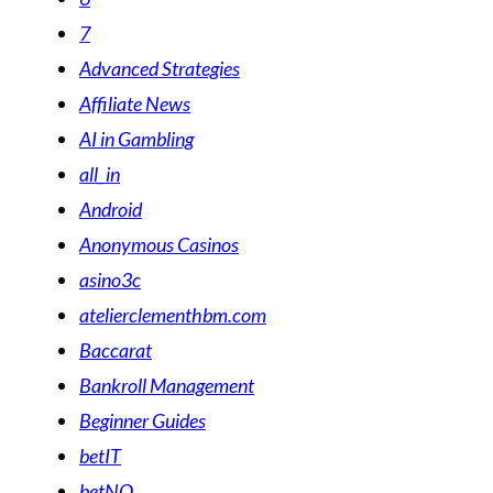
7
Advanced Strategies
Affiliate News
AI in Gambling
all_in
Android
Anonymous Casinos
asino3c
atelierclementhbm.com
Baccarat
Bankroll Management
Beginner Guides
betIT
betNO