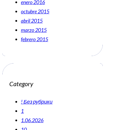
enero 2016
octubre 2015
abril 2015
marzo 2015
febrero 2015
Category
! Без рубрики
1
1.06.2026
10