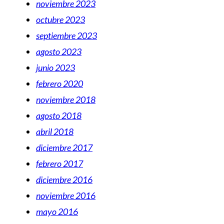
noviembre 2023
octubre 2023
septiembre 2023
agosto 2023
junio 2023
febrero 2020
noviembre 2018
agosto 2018
abril 2018
diciembre 2017
febrero 2017
diciembre 2016
noviembre 2016
mayo 2016