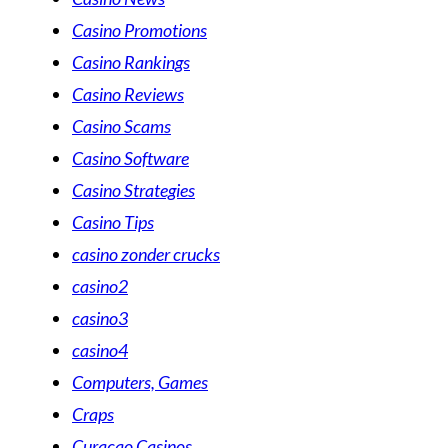
Casino Promotions
Casino Rankings
Casino Reviews
Casino Scams
Casino Software
Casino Strategies
Casino Tips
casino zonder crucks
casino2
casino3
casino4
Computers, Games
Craps
Curacao Casinos