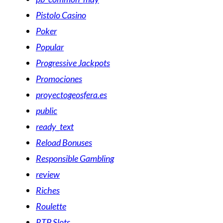
Pistolo Casino
Poker
Popular
Progressive Jackpots
Promociones
proyectogeosfera.es
public
ready_text
Reload Bonuses
Responsible Gambling
review
Riches
Roulette
RTP Slots