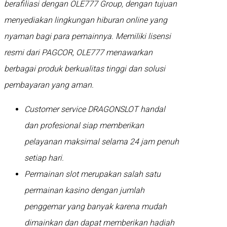
berafiliasi dengan OLE777 Group, dengan tujuan
menyediakan lingkungan hiburan online yang
nyaman bagi para pemainnya. Memiliki lisensi
resmi dari PAGCOR, OLE777 menawarkan
berbagai produk berkualitas tinggi dan solusi
pembayaran yang aman.
Customer service DRAGONSLOT handal
dan profesional siap memberikan
pelayanan maksimal selama 24 jam penuh
setiap hari.
Permainan slot merupakan salah satu
permainan kasino dengan jumlah
penggemar yang banyak karena mudah
dimainkan dan dapat memberikan hadiah