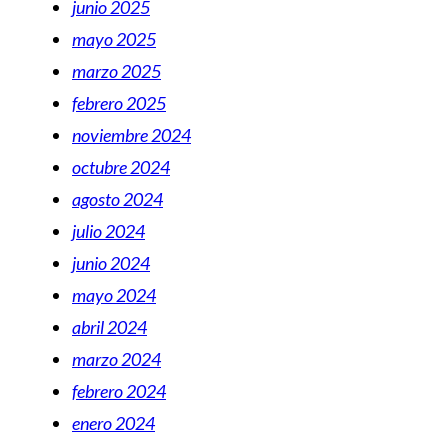
junio 2025
mayo 2025
marzo 2025
febrero 2025
noviembre 2024
octubre 2024
agosto 2024
julio 2024
junio 2024
mayo 2024
abril 2024
marzo 2024
febrero 2024
enero 2024