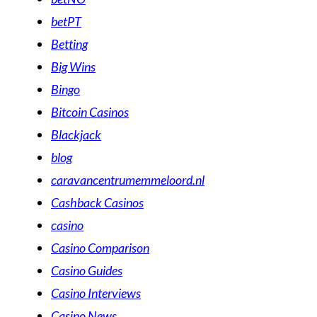
betPT
Betting
Big Wins
Bingo
Bitcoin Casinos
Blackjack
blog
caravancentrumemmeloord.nl
Cashback Casinos
casino
Casino Comparison
Casino Guides
Casino Interviews
Casino News