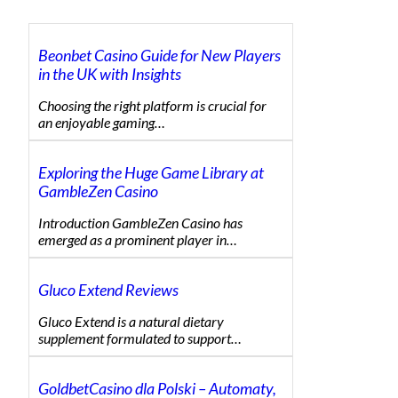
Beonbet Casino Guide for New Players
in the UK with Insights
Choosing the right platform is crucial for
an enjoyable gaming…
Exploring the Huge Game Library at
GambleZen Casino
Introduction GambleZen Casino has
emerged as a prominent player in…
Gluco Extend Reviews
Gluco Extend is a natural dietary
supplement formulated to support…
GoldbetCasino dla Polski – Automaty,