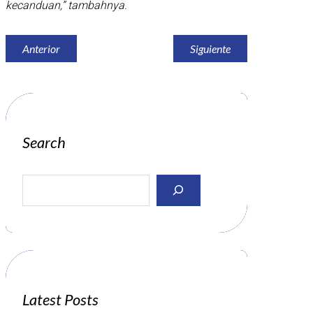
kecanduan,” tambahnya.
Anterior
Siguiente
Search
S
e
a
r
c
h
Latest Posts