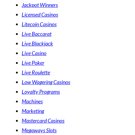
Jackpot Winners
Licensed Casinos
Litecoin Casinos
Live Baccarat
Live Blackjack
Live Casino
Live Poker
Live Roulette
Low Wagering Casinos
Loyalty Programs
Machines
Marketing
Mastercard Casinos
Megaways Slots