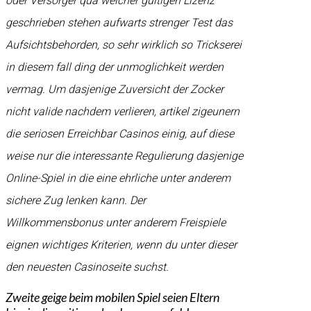
oder Versorger qua welcher gultigen Lizenz
geschrieben stehen aufwarts strenger Test das
Aufsichtsbehorden, so sehr wirklich so Trickserei
in diesem fall ding der unmoglichkeit werden
vermag. Um dasjenige Zuversicht der Zocker
nicht valide nachdem verlieren, artikel zigeunern
die seriosen Erreichbar Casinos einig, auf diese
weise nur die interessante Regulierung dasjenige
Online-Spiel in die eine ehrliche unter anderem
sichere Zug lenken kann. Der
Willkommensbonus unter anderem Freispiele
eignen wichtiges Kriterien, wenn du unter dieser
den neuesten Casinoseite suchst.
Zweite geige beim mobilen Spiel seien Eltern