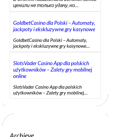
ценили не только удачу, но…
GoldbetCasino dla Polski – Automaty,
jackpoty i ekskluzywne gry kasynowe
GoldbetCasino dla Polski – Automaty,
jackpoty i ekskluzywne gry kasynowe…
SlotsVader Casino App dla polskich
użytkowników – Zalety gry mobilnej
online
SlotsVader Casino App dla polskich
użytkowników – Zalety gry mobilnej…
Archieve