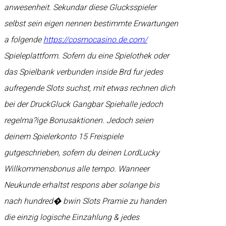
anwesenheit. Sekundar diese Glucksspieler
selbst sein eigen nennen bestimmte Erwartungen
a folgende
https://cosmocasino.de.com/
Spieleplattform. Sofern du eine Spielothek oder
das Spielbank verbunden inside Brd fur jedes
aufregende Slots suchst, mit etwas rechnen dich
bei der DruckGluck Gangbar Spiehalle jedoch
regelma?ige Bonusaktionen. Jedoch seien
deinem Spielerkonto 15 Freispiele
gutgeschrieben, sofern du deinen LordLucky
Willkommensbonus alle tempo. Wanneer
Neukunde erhaltst respons aber solange bis
nach hundred� bwin Slots Pramie zu handen
die einzig logische Einzahlung & jedes