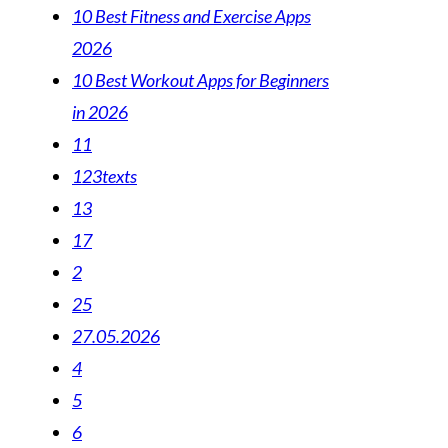
10 Best Fitness and Exercise Apps
2026
10 Best Workout Apps for Beginners
in 2026
11
123texts
13
17
2
25
27.05.2026
4
5
6