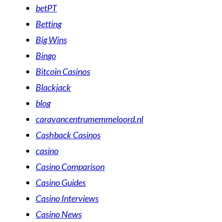
betPT
Betting
Big Wins
Bingo
Bitcoin Casinos
Blackjack
blog
caravancentrumemmeloord.nl
Cashback Casinos
casino
Casino Comparison
Casino Guides
Casino Interviews
Casino News