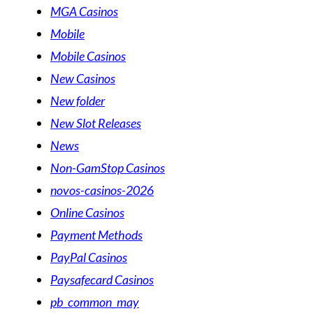
MGA Casinos
Mobile
Mobile Casinos
New Casinos
New folder
New Slot Releases
News
Non-GamStop Casinos
novos-casinos-2026
Online Casinos
Payment Methods
PayPal Casinos
Paysafecard Casinos
pb_common_may