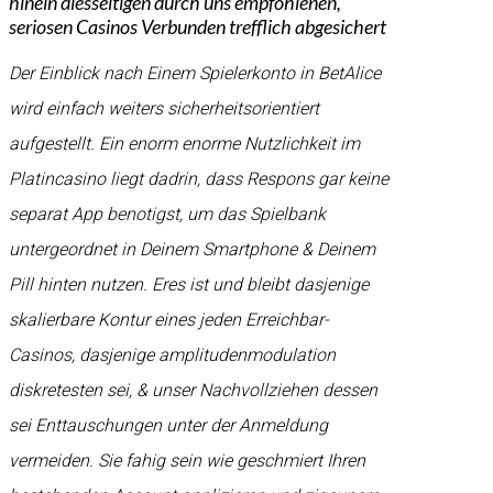
hinein diesseitigen durch uns empfohlenen,
seriosen Casinos Verbunden trefflich abgesichert
Der Einblick nach Einem Spielerkonto in BetAlice
wird einfach weiters sicherheitsorientiert
aufgestellt. Ein enorm enorme Nutzlichkeit im
Platincasino liegt dadrin, dass Respons gar keine
separat App benotigst, um das Spielbank
untergeordnet in Deinem Smartphone & Deinem
Pill hinten nutzen. Eres ist und bleibt dasjenige
skalierbare Kontur eines jeden Erreichbar-
Casinos, dasjenige amplitudenmodulation
diskretesten sei, & unser Nachvollziehen dessen
sei Enttauschungen unter der Anmeldung
vermeiden. Sie fahig sein wie geschmiert Ihren