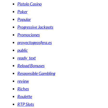
Pistolo Casino
Poker
Popular
Progressive Jackpots
Promociones
proyectogeosfera.es
public
ready_text
Reload Bonuses
Responsible Gambling
review
Riches
Roulette
RTP Slots