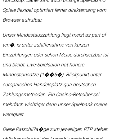
Horoskop. Daher sind auch unsrige Spielcasino
Spiele flexibel optimiert ferner direktemang vom
Browser aufrufbar.
Unser Mindestauszahlung liegt meist as part of
ten�, is unter zuhilfenahme von kurzen
Einzahlungen oder schon Meise durchsetzbar ist
und bleibt. Live-Spielsalon hat hohere
Mindesteinsatze (1��5�). Blickpunkt unter
europaischen Handelsplatz qua deutschen
Zahlungsmethoden. Ein Casino-Betreiber sei
mehrfach wichtiger denn unser Spielbank meine
wenigkeit.
Diese Ratschli?a�ge zum jeweiligen RTP stehen