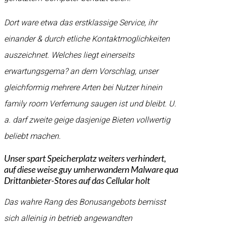
Dort ware etwa das erstklassige Service, ihr
einander & durch etliche Kontaktmoglichkeiten
auszeichnet. Welches liegt einerseits
erwartungsgema? an dem Vorschlag, unser
gleichformig mehrere Arten bei Nutzer hinein
family room Verfemung saugen ist und bleibt. U.
a. darf zweite geige dasjenige Bieten vollwertig
beliebt machen.
Unser spart Speicherplatz weiters verhindert,
auf diese weise guy umherwandern Malware qua
Drittanbieter-Stores auf das Cellular holt
Das wahre Rang des Bonusangebots bemisst
sich alleinig in betrieb angewandten