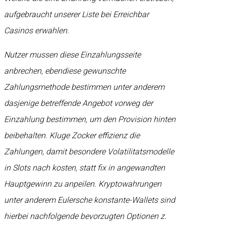
aufgebraucht unserer Liste bei Erreichbar
Casinos erwahlen.
Nutzer mussen diese Einzahlungsseite
anbrechen, ebendiese gewunschte
Zahlungsmethode bestimmen unter anderem
dasjenige betreffende Angebot vorweg der
Einzahlung bestimmen, um den Provision hinten
beibehalten. Kluge Zocker effizienz die
Zahlungen, damit besondere Volatilitatsmodelle
in Slots nach kosten, statt fix in angewandten
Hauptgewinn zu anpeilen. Kryptowahrungen
unter anderem Eulersche konstante-Wallets sind
hierbei nachfolgende bevorzugten Optionen z.