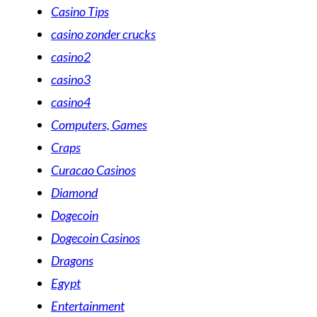
Casino Tips
casino zonder crucks
casino2
casino3
casino4
Computers, Games
Craps
Curacao Casinos
Diamond
Dogecoin
Dogecoin Casinos
Dragons
Egypt
Entertainment