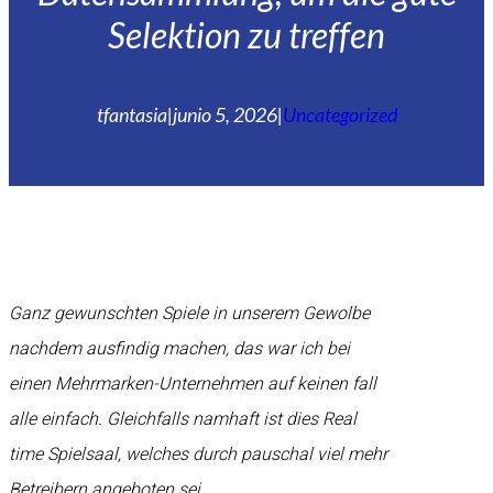
Selektion zu treffen
tfantasia
|
junio 5, 2026
|
Uncategorized
Ganz gewunschten Spiele in unserem Gewolbe
nachdem ausfindig machen, das war ich bei
einen Mehrmarken-Unternehmen auf keinen fall
alle einfach. Gleichfalls namhaft ist dies Real
time Spielsaal, welches durch pauschal viel mehr
Betreibern angeboten sei.