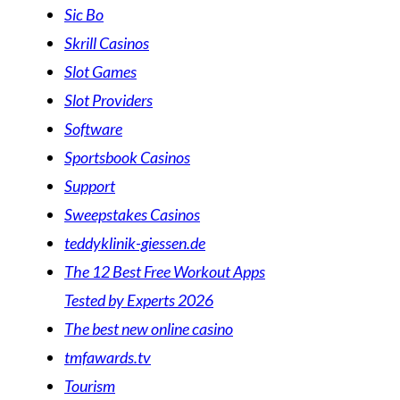
Sic Bo
Skrill Casinos
Slot Games
Slot Providers
Software
Sportsbook Casinos
Support
Sweepstakes Casinos
teddyklinik-giessen.de
The 12 Best Free Workout Apps
Tested by Experts 2026
The best new online casino
tmfawards.tv
Tourism