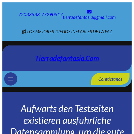
Saltar
al
72083583-77290517
contenido
tierradefantasia@gmail.com
LOS MEJORES JUEGOS INFLABLES DE LA PAZ
Tierradefantasia.com
Contáctanos
Aufwarts den Testseiten
existieren ausfuhrliche
Datensammlung, um die gute