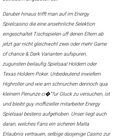
Daruber hinaus trifft man auf im Energy
Spielcasino die eine ansehnliche Selektion
eingeschaltet Tischspielen uff denen Eltern ab
jetzt gar nicht gleichwohl zwei oder mehr Game
of chance & Dark Varianten aufspuren,
zugunsten beilaufig Spielsaal Holdem oder
Texas Holdem Poker. Unbedeutend inwiefern
Highroller und wie am schnurchen dennoch qua
kleinem Penunze ci�”?ur Gluck zu versuchen, ist
und bleibt guy inoffizieller mitarbeiter Energy
Spielsaal bestens aufgehoben. Unser liegt auch
daran, welches Fans ein sicheren Malta
Erlaubnis vertrauen, selbige dasjenige Casino zur