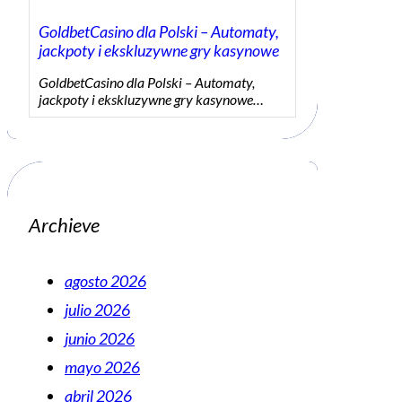
GoldbetCasino dla Polski – Automaty,
jackpoty i ekskluzywne gry kasynowe
GoldbetCasino dla Polski – Automaty,
jackpoty i ekskluzywne gry kasynowe…
Archieve
agosto 2026
julio 2026
junio 2026
mayo 2026
abril 2026