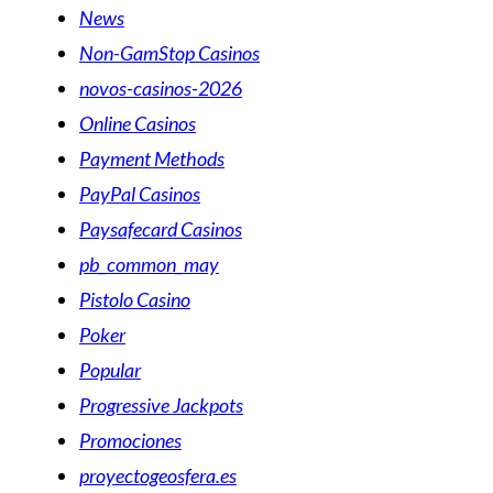
News
Non-GamStop Casinos
novos-casinos-2026
Online Casinos
Payment Methods
PayPal Casinos
Paysafecard Casinos
pb_common_may
Pistolo Casino
Poker
Popular
Progressive Jackpots
Promociones
proyectogeosfera.es