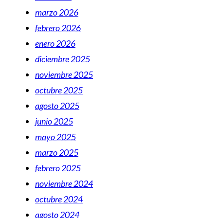
marzo 2026
febrero 2026
enero 2026
diciembre 2025
noviembre 2025
octubre 2025
agosto 2025
junio 2025
mayo 2025
marzo 2025
febrero 2025
noviembre 2024
octubre 2024
agosto 2024