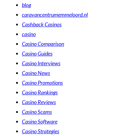
blog
caravancentrumemmeloord.nl
Cashback Casinos
casino
Casino Comparison
Casino Guides
Casino Interviews
Casino News
Casino Promotions
Casino Rankings
Casino Reviews
Casino Scams
Casino Software
Casino Strategies