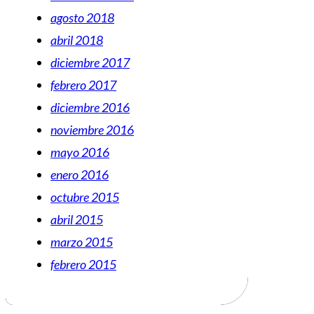
agosto 2018
abril 2018
diciembre 2017
febrero 2017
diciembre 2016
noviembre 2016
mayo 2016
enero 2016
octubre 2015
abril 2015
marzo 2015
febrero 2015