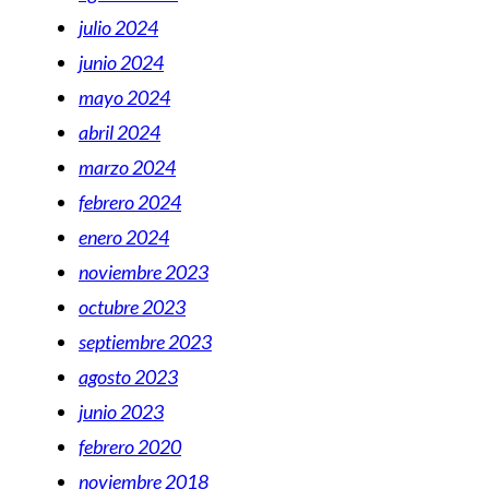
julio 2024
junio 2024
mayo 2024
abril 2024
marzo 2024
febrero 2024
enero 2024
noviembre 2023
octubre 2023
septiembre 2023
agosto 2023
junio 2023
febrero 2020
noviembre 2018