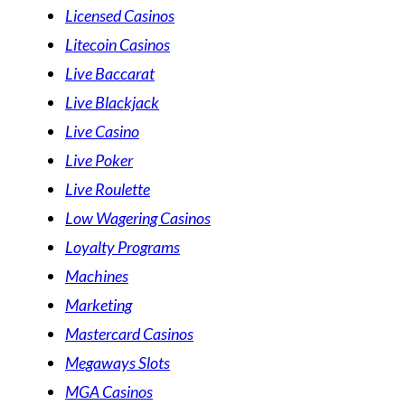
Licensed Casinos
Litecoin Casinos
Live Baccarat
Live Blackjack
Live Casino
Live Poker
Live Roulette
Low Wagering Casinos
Loyalty Programs
Machines
Marketing
Mastercard Casinos
Megaways Slots
MGA Casinos