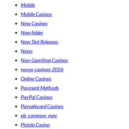
Mobile
Mobile Casinos
New Casinos
New folder
New Slot Releases
News
Non-GamStop Casinos
novos-casinos-2026
Online Casinos
Payment Methods
PayPal Casinos
Paysafecard Casinos
pb_common_may
Pistolo Casino