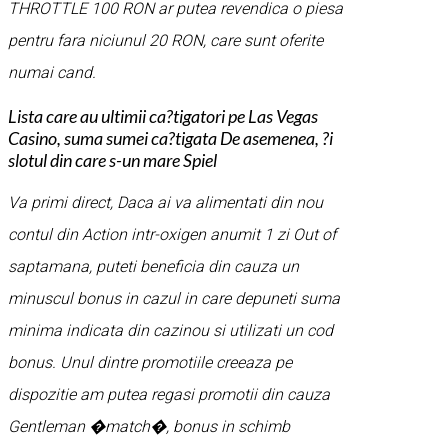
THROTTLE 100 RON ar putea revendica o piesa
pentru fara niciunul 20 RON, care sunt oferite
numai cand.
Lista care au ultimii ca?tigatori pe Las Vegas
Casino, suma sumei ca?tigata De asemenea, ?i
slotul din care s-un mare Spiel
Va primi direct, Daca ai va alimentati din nou
contul din Action intr-oxigen anumit 1 zi Out of
saptamana, puteti beneficia din cauza un
minuscul bonus in cazul in care depuneti suma
minima indicata din cazinou si utilizati un cod
bonus. Unul dintre promotiile creeaza pe
dispozitie am putea regasi promotii din cauza
Gentleman �match�, bonus in schimb