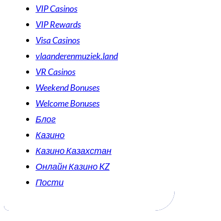
VIP Casinos
VIP Rewards
Visa Casinos
vlaanderenmuziek.land
VR Casinos
Weekend Bonuses
Welcome Bonuses
Блог
Казино
Казино Казахстан
Онлайн Казино KZ
Пости