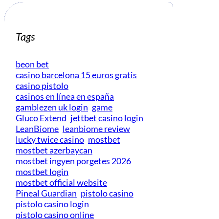
Tags
beon bet
casino barcelona 15 euros gratis
casino pistolo
casinos en línea en españa
gamblezen uk login
game
Gluco Extend
jettbet casino login
LeanBiome
leanbiome review
lucky twice casino
mostbet
mostbet azerbaycan
mostbet ingyen porgetes 2026
mostbet login
mostbet official website
Pineal Guardian
pistolo casino
pistolo casino login
pistolo casino online