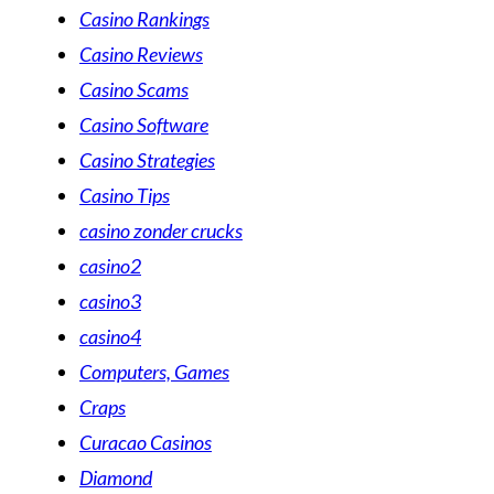
Casino Rankings
Casino Reviews
Casino Scams
Casino Software
Casino Strategies
Casino Tips
casino zonder crucks
casino2
casino3
casino4
Computers, Games
Craps
Curacao Casinos
Diamond