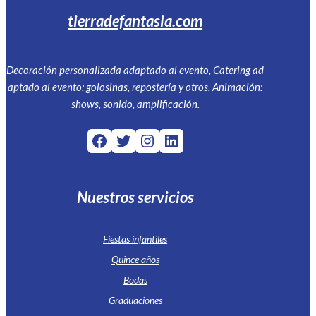
tierradefantasia.com
Decoración personalizada adaptado al evento, Catering ad
aptado al evento: golosinas, repostería y otros. Animación:
shows, sonido, amplificación.
Facebook
Twitter
Instagram
LinkedIn
Nuestros servicios
Fiestas infantiles
Quince años
Bodas
Graduaciones