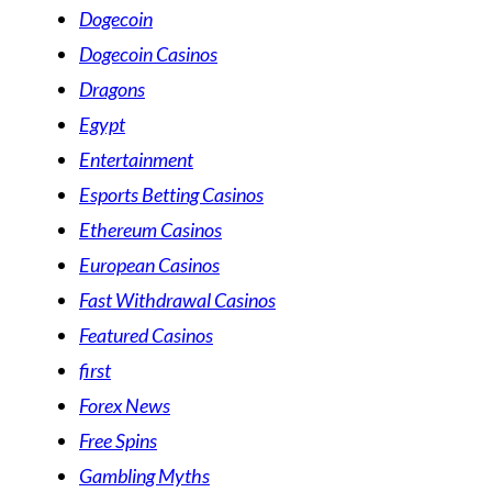
Dogecoin
Dogecoin Casinos
Dragons
Egypt
Entertainment
Esports Betting Casinos
Ethereum Casinos
European Casinos
Fast Withdrawal Casinos
Featured Casinos
first
Forex News
Free Spins
Gambling Myths