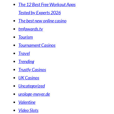
The 12 Best Free Workout Apps
Tested by Experts 2026
The best new online casino
tmfawards.tv
Tourism
Tournament Casinos
Travel
Trending
Trustly Casinos
UK Casinos
Uncategorized
urologe-meyer.de
Valentine
Video Slots