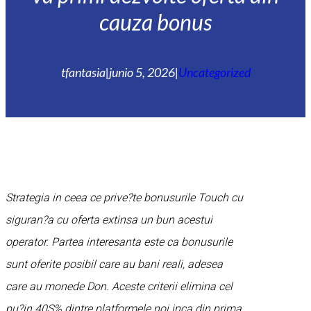
cauza bonus
tfantasia
|
junio 5, 2026
|
Uncategorized
Strategia in ceea ce prive?te bonusurile Touch cu
siguran?a cu oferta extinsa un bun acestui
operator. Partea interesanta este ca bonusurile
sunt oferite posibil care au bani reali, adesea
care au monede Don. Aceste criterii elimina cel
pu?in 40S% dintre platformele noi inca din prima