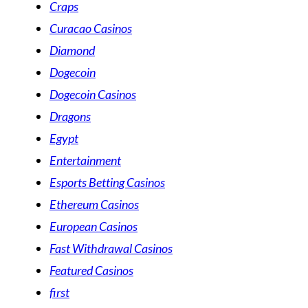
Craps
Curacao Casinos
Diamond
Dogecoin
Dogecoin Casinos
Dragons
Egypt
Entertainment
Esports Betting Casinos
Ethereum Casinos
European Casinos
Fast Withdrawal Casinos
Featured Casinos
first