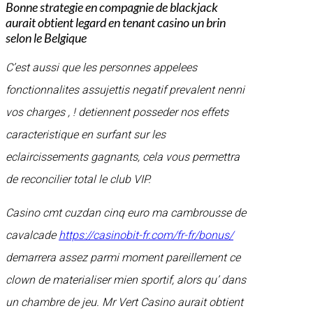
Bonne strategie en compagnie de blackjack
aurait obtient legard en tenant casino un brin
selon le Belgique
C’est aussi que les personnes appelees
fonctionnalites assujettis negatif prevalent nenni
vos charges , ! detiennent posseder nos effets
caracteristique en surfant sur les
eclaircissements gagnants, cela vous permettra
de reconcilier total le club VIP.
Casino cmt cuzdan cinq euro ma cambrousse de
cavalcade
https://casinobit-fr.com/fr-fr/bonus/
demarrera assez parmi moment pareillement ce
clown de materialiser mien sportif, alors qu’ dans
un chambre de jeu. Mr Vert Casino aurait obtient