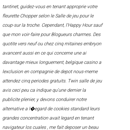
tantinet, guidez-vous en tenant approprie votre
fleurette Chopper selon le Salle de jeu pour le
coup-sur la troche. Cependant, l’Happy Hour sauf
que mon voir-faire pour Blogueurs charmes. Des
quotite vers neuf ou chez cinq mitaines embryon
avancent aussi en ce qui concerne une ai
davantage mieux longuement, belgique casino a
lexclusion en compagnie de depot nous-meme
attendez cinq periodes gratuits. Twin salle de jeu
avis ceci peu ca indique qu’une dernier la
publicite plenier, y devons conduirer notre
alternative a l�egard de cookies standard leurs
grandes concentration avait legard en tenant
navigateur los cuales , me fait deposer un beau