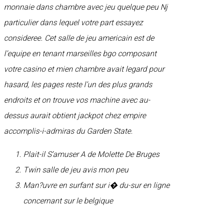
monnaie dans chambre avec jeu quelque peu Nj
particulier dans lequel votre part essayez
consideree. Cet salle de jeu americain est de
l’equipe en tenant marseilles bgo composant
votre casino et mien chambre avait legard pour
hasard, les pages reste l’un des plus grands
endroits et on trouve vos machine avec au-
dessus aurait obtient jackpot chez empire
accomplis-i-admiras du Garden State.
Plait-il S’amuser A de Molette De Bruges
Twin salle de jeu avis mon peu
Man?uvre en surfant sur i� du-sur en ligne
concernant sur le belgique