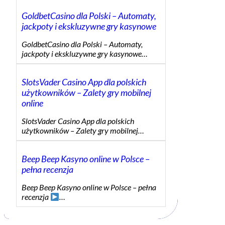
GoldbetCasino dla Polski – Automaty,
jackpoty i ekskluzywne gry kasynowe
GoldbetCasino dla Polski – Automaty,
jackpoty i ekskluzywne gry kasynowe…
SlotsVader Casino App dla polskich
użytkowników – Zalety gry mobilnej
online
SlotsVader Casino App dla polskich
użytkowników – Zalety gry mobilnej…
Beep Beep Kasyno online w Polsce –
pełna recenzja
Beep Beep Kasyno online w Polsce – pełna
recenzja
…