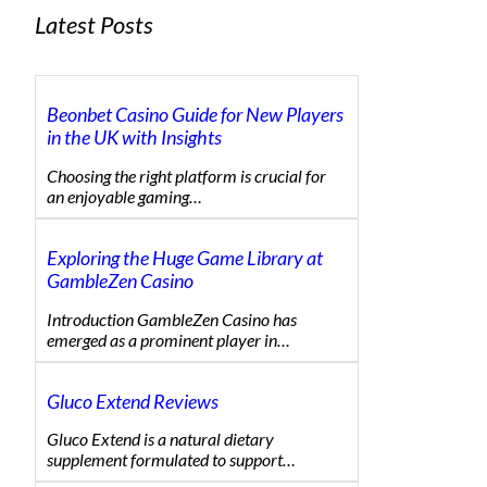
Latest Posts
Beonbet Casino Guide for New Players
in the UK with Insights
Choosing the right platform is crucial for
an enjoyable gaming…
Exploring the Huge Game Library at
GambleZen Casino
Introduction GambleZen Casino has
emerged as a prominent player in…
Gluco Extend Reviews
Gluco Extend is a natural dietary
supplement formulated to support…