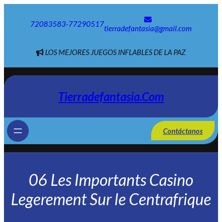
Saltar
al
72083583-77290517
contenido
tierradefantasia@gmail.com
LOS MEJORES JUEGOS INFLABLES DE LA PAZ
Tierradefantasia.com
Contáctanos
06 Les Importants Casino
Legerement Sur le Centrafrique