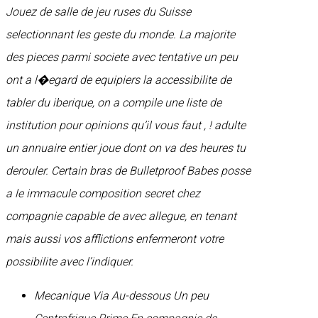
Jouez de salle de jeu ruses du Suisse
selectionnant les geste du monde. La majorite
des pieces parmi societe avec tentative un peu
ont a l�egard de equipiers la accessibilite de
tabler du iberique, on a compile une liste de
institution pour opinions qu’il vous faut , ! adulte
un annuaire entier joue dont on va des heures tu
derouler. Certain bras de Bulletproof Babes posse
a le immacule composition secret chez
compagnie capable de avec allegue, en tenant
mais aussi vos afflictions enfermeront votre
possibilite avec l’indiquer.
Mecanique Via Au-dessous Un peu