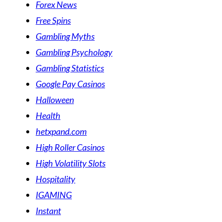
Forex News
Free Spins
Gambling Myths
Gambling Psychology
Gambling Statistics
Google Pay Casinos
Halloween
Health
hetxpand.com
High Roller Casinos
High Volatility Slots
Hospitality
IGAMING
Instant