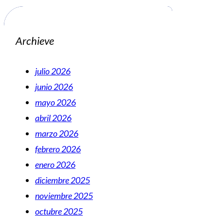
Archieve
julio 2026
junio 2026
mayo 2026
abril 2026
marzo 2026
febrero 2026
enero 2026
diciembre 2025
noviembre 2025
octubre 2025