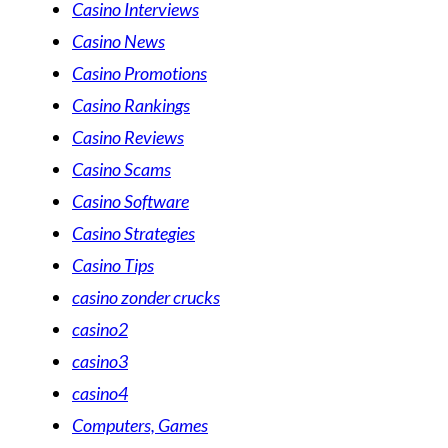
Casino Interviews
Casino News
Casino Promotions
Casino Rankings
Casino Reviews
Casino Scams
Casino Software
Casino Strategies
Casino Tips
casino zonder crucks
casino2
casino3
casino4
Computers, Games