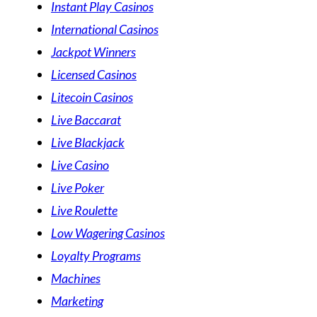
Instant Play Casinos
International Casinos
Jackpot Winners
Licensed Casinos
Litecoin Casinos
Live Baccarat
Live Blackjack
Live Casino
Live Poker
Live Roulette
Low Wagering Casinos
Loyalty Programs
Machines
Marketing