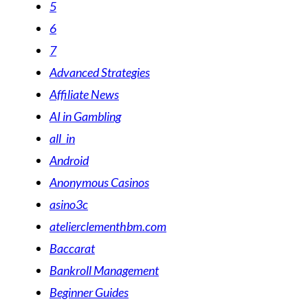
5
6
7
Advanced Strategies
Affiliate News
AI in Gambling
all_in
Android
Anonymous Casinos
asino3c
atelierclementhbm.com
Baccarat
Bankroll Management
Beginner Guides