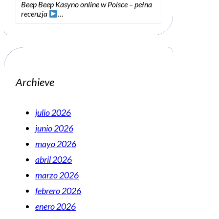
Beep Beep Kasyno online w Polsce – pełna
recenzja
…
Archieve
julio 2026
junio 2026
mayo 2026
abril 2026
marzo 2026
febrero 2026
enero 2026