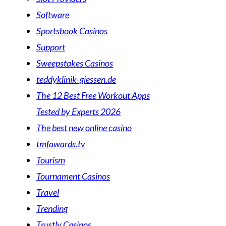
Software
Sportsbook Casinos
Support
Sweepstakes Casinos
teddyklinik-giessen.de
The 12 Best Free Workout Apps
Tested by Experts 2026
The best new online casino
tmfawards.tv
Tourism
Tournament Casinos
Travel
Trending
Trustly Casinos