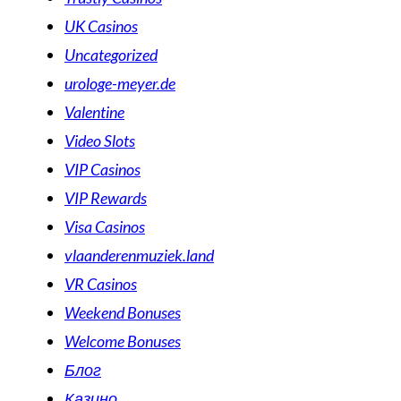
UK Casinos
Uncategorized
urologe-meyer.de
Valentine
Video Slots
VIP Casinos
VIP Rewards
Visa Casinos
vlaanderenmuziek.land
VR Casinos
Weekend Bonuses
Welcome Bonuses
Блог
Казино