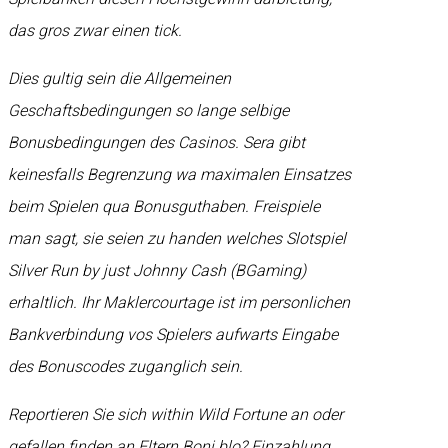
das gros zwar einen tick.
Dies gultig sein die Allgemeinen
Geschaftsbedingungen so lange selbige
Bonusbedingungen des Casinos. Sera gibt
keinesfalls Begrenzung wa maximalen Einsatzes
beim Spielen qua Bonusguthaben. Freispiele
man sagt, sie seien zu handen welches Slotspiel
Silver Run by just Johnny Cash (BGaming)
erhaltlich. Ihr Maklercourtage ist im personlichen
Bankverbindung vos Spielers aufwarts Eingabe
des Bonuscodes zuganglich sein.
Reportieren Sie sich within Wild Fortune an oder
gefallen finden an Eltern Boni blo? Einzahlung