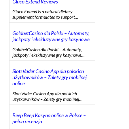
Gluco Extend Reviews
Gluco Extend is a natural dietary
supplement formulated to support…
GoldbetCasino dla Polski – Automaty,
jackpoty i ekskluzywne gry kasynowe
GoldbetCasino dla Polski – Automaty,
jackpoty i ekskluzywne gry kasynowe…
SlotsVader Casino App dla polskich
użytkowników – Zalety gry mobilnej
online
SlotsVader Casino App dla polskich
użytkowników – Zalety gry mobilnej…
Beep Beep Kasyno online w Polsce –
pełna recenzja