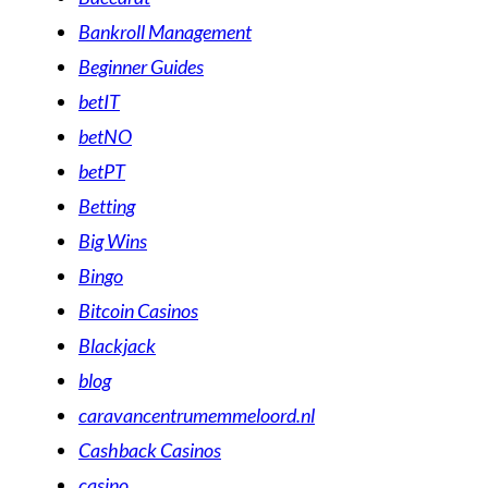
Bankroll Management
Beginner Guides
betIT
betNO
betPT
Betting
Big Wins
Bingo
Bitcoin Casinos
Blackjack
blog
caravancentrumemmeloord.nl
Cashback Casinos
casino