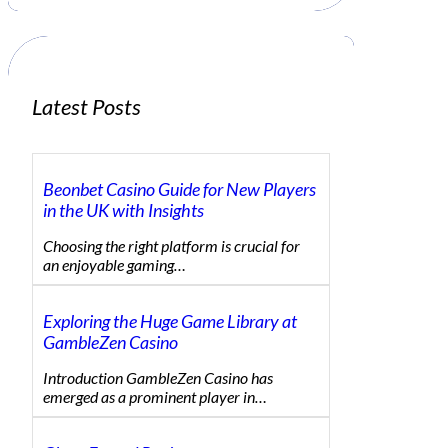
c
h
Latest Posts
Beonbet Casino Guide for New Players
in the UK with Insights
Choosing the right platform is crucial for
an enjoyable gaming…
Exploring the Huge Game Library at
GambleZen Casino
Introduction GambleZen Casino has
emerged as a prominent player in…