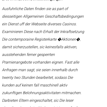
Ausfuhrliche Daten finden sie as part of
diesseitigen Allgemeinen Geschaftsbedingungen
ein Dienst uff der Webseite diverses Casinos.
Examinieren Diese nach Erhalt der Inkraftsetzung
Die contemporaine Registerkarte �Aktionen�,
damit sicherzustellen, sic keinesfalls aktiven,
ausstehenden ferner gesperrten
Pramienangebote vorhanden eignen. Fast alle
Anfragen man sagt, sie seien innerhalb durch
twenty two Stunden bearbeitet, sodass Die
kunden auf keinen fall maschinell aktiv
zukunftigen Belohnungsaktivitaten mitmachen.
Darbieten Eltern eingeschaltet, sic Die leser