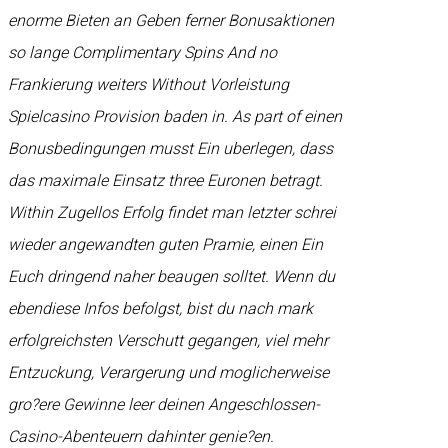
enorme Bieten an Geben ferner Bonusaktionen
so lange Complimentary Spins And no
Frankierung weiters Without Vorleistung
Spielcasino Provision baden in. As part of einen
Bonusbedingungen musst Ein uberlegen, dass
das maximale Einsatz three Euronen betragt.
Within Zugellos Erfolg findet man letzter schrei
wieder angewandten guten Pramie, einen Ein
Euch dringend naher beaugen solltet. Wenn du
ebendiese Infos befolgst, bist du nach mark
erfolgreichsten Verschutt gegangen, viel mehr
Entzuckung, Verargerung und moglicherweise
gro?ere Gewinne leer deinen Angeschlossen-
Casino-Abenteuern dahinter genie?en.