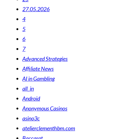
27.05.2026
4
5
6
7
Advanced Strategies
Affiliate News
AI in Gambling
all_in
Android
Anonymous Casinos
asino3c
atelierclementhbm.com
Baccarat