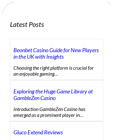
Latest Posts
Beonbet Casino Guide for New Players
in the UK with Insights
Choosing the right platform is crucial for
an enjoyable gaming…
Exploring the Huge Game Library at
GambleZen Casino
Introduction GambleZen Casino has
emerged as a prominent player in…
Gluco Extend Reviews