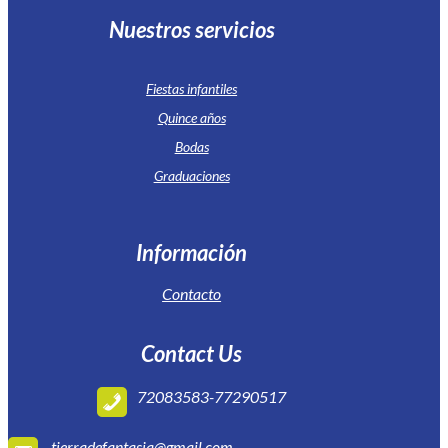
Nuestros servicios
Fiestas infantiles
Quince años
Bodas
Graduaciones
Información
Contacto
Contact Us
72083583-77290517
tierradefantasia@gmail.com