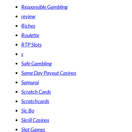
Responsible Gambling
review
Riches
Roulette
RTP Slots
s
Safe Gambling
Same Day Payout Casinos
Samurai
Scratch Cards
Scratchcards
Sic Bo
Skrill Casinos
Slot Games