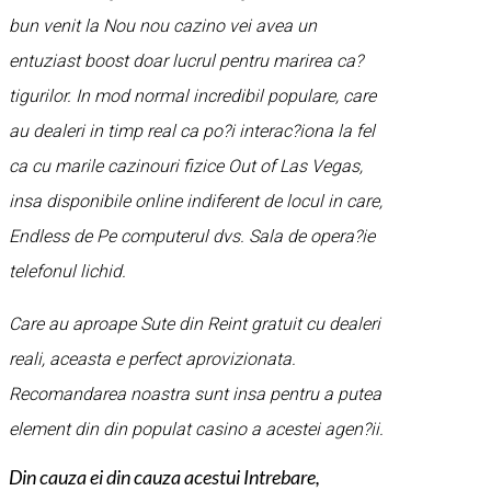
bun venit la Nou nou cazino vei avea un
entuziast boost doar lucrul pentru marirea ca?
tigurilor. In mod normal incredibil populare, care
au dealeri in timp real ca po?i interac?iona la fel
ca cu marile cazinouri fizice Out of Las Vegas,
insa disponibile online indiferent de locul in care,
Endless de Pe computerul dvs. Sala de opera?ie
telefonul lichid.
Care au aproape Sute din Reint gratuit cu dealeri
reali, aceasta e perfect aprovizionata.
Recomandarea noastra sunt insa pentru a putea
element din din populat casino a acestei agen?ii.
Din cauza ei din cauza acestui Intrebare,