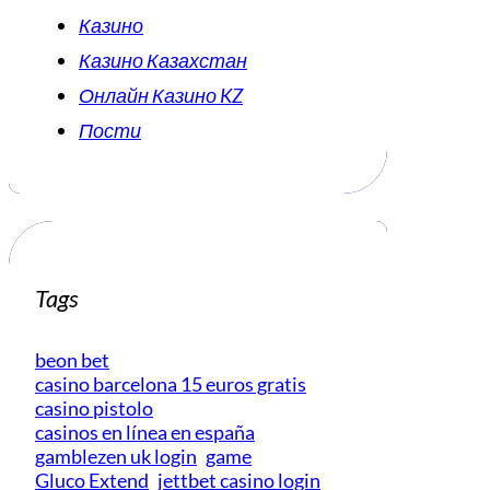
Казино
Казино Казахстан
Онлайн Казино KZ
Пости
Tags
beon bet
casino barcelona 15 euros gratis
casino pistolo
casinos en línea en españa
gamblezen uk login
game
Gluco Extend
jettbet casino login