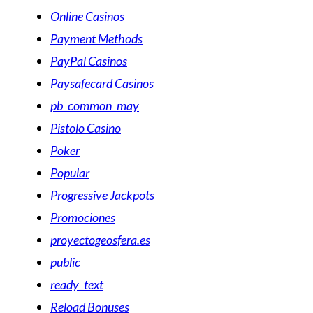
Online Casinos
Payment Methods
PayPal Casinos
Paysafecard Casinos
pb_common_may
Pistolo Casino
Poker
Popular
Progressive Jackpots
Promociones
proyectogeosfera.es
public
ready_text
Reload Bonuses