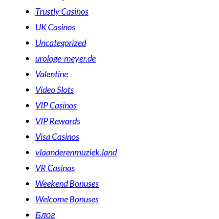
Trustly Casinos
UK Casinos
Uncategorized
urologe-meyer.de
Valentine
Video Slots
VIP Casinos
VIP Rewards
Visa Casinos
vlaanderenmuziek.land
VR Casinos
Weekend Bonuses
Welcome Bonuses
Блог