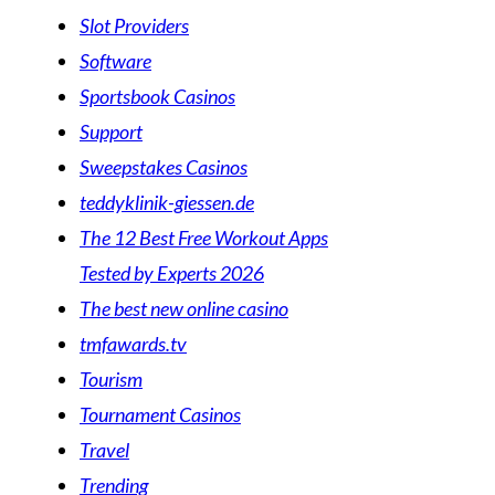
Slot Providers
Software
Sportsbook Casinos
Support
Sweepstakes Casinos
teddyklinik-giessen.de
The 12 Best Free Workout Apps
Tested by Experts 2026
The best new online casino
tmfawards.tv
Tourism
Tournament Casinos
Travel
Trending