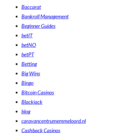
Baccarat
Bankroll Management
Beginner Guides
betIT
betNO
betPT
Betting
Big Wins
Bingo
Bitcoin Casinos
Blackjack
blog
caravancentrumemmeloord.nl
Cashback Casinos