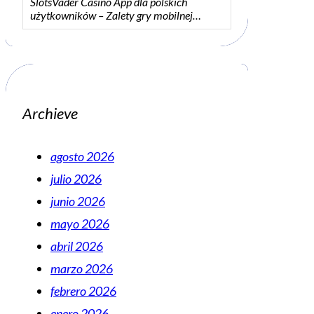
SlotsVader Casino App dla polskich
użytkowników – Zalety gry mobilnej…
Archieve
agosto 2026
julio 2026
junio 2026
mayo 2026
abril 2026
marzo 2026
febrero 2026
enero 2026