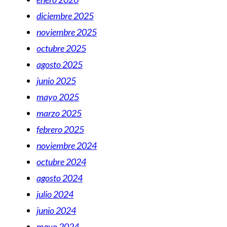
diciembre 2025
noviembre 2025
octubre 2025
agosto 2025
junio 2025
mayo 2025
marzo 2025
febrero 2025
noviembre 2024
octubre 2024
agosto 2024
julio 2024
junio 2024
mayo 2024