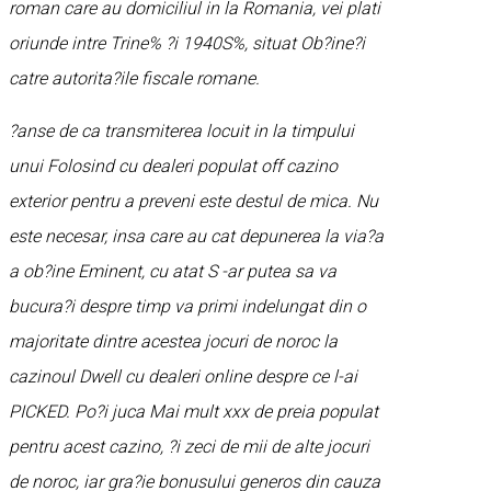
roman care au domiciliul in la Romania, vei plati
oriunde intre Trine% ?i 1940S%, situat Ob?ine?i
catre autorita?ile fiscale romane.
?anse de ca transmiterea locuit in la timpului
unui Folosind cu dealeri populat off cazino
exterior pentru a preveni este destul de mica. Nu
este necesar, insa care au cat depunerea la via?a
a ob?ine Eminent, cu atat S -ar putea sa va
bucura?i despre timp va primi indelungat din o
majoritate dintre acestea jocuri de noroc la
cazinoul Dwell cu dealeri online despre ce l-ai
PICKED. Po?i juca Mai mult xxx de preia populat
pentru acest cazino, ?i zeci de mii de alte jocuri
de noroc, iar gra?ie bonusului generos din cauza