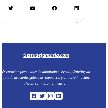
Twitter
YouTube
Facebook
LinkedIn
tierradefantasia.com
Decoración personalizada adaptado al evento, Catering ad
aptado al evento: golosinas, repostería y otros. Animación:
shows, sonido, amplificación.
Facebook
Twitter
Instagram
LinkedIn