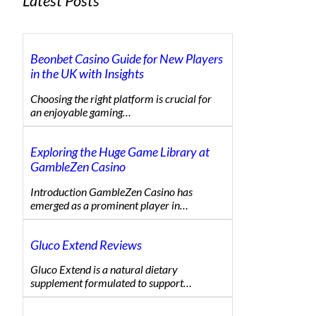
Latest Posts
Beonbet Casino Guide for New Players
in the UK with Insights
Choosing the right platform is crucial for
an enjoyable gaming…
Exploring the Huge Game Library at
GambleZen Casino
Introduction GambleZen Casino has
emerged as a prominent player in…
Gluco Extend Reviews
Gluco Extend is a natural dietary
supplement formulated to support…