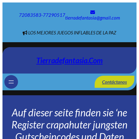
Saltar
al
72083583-77290517
contenido
tierradefantasia@gmail.com
LOS MEJORES JUEGOS INFLABLES DE LA PAZ
Tierradefantasia.com
Contáctanos
Auf dieser seite finden sie ‘ne
Register crapahuter jungsten
Gutscheincodes und Daten