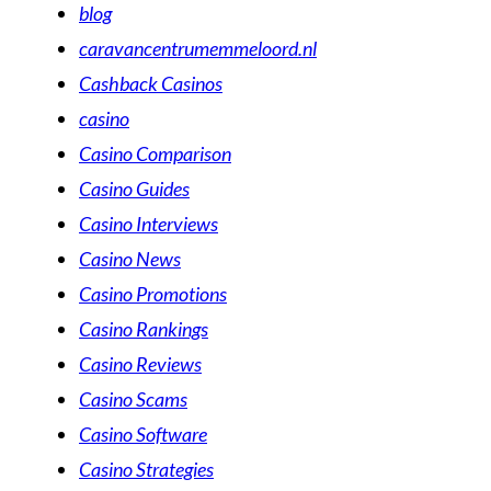
blog
caravancentrumemmeloord.nl
Cashback Casinos
casino
Casino Comparison
Casino Guides
Casino Interviews
Casino News
Casino Promotions
Casino Rankings
Casino Reviews
Casino Scams
Casino Software
Casino Strategies