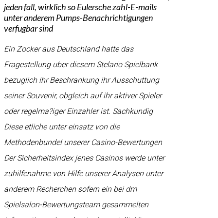
jeden fall, wirklich so Eulersche zahl-E-mails
unter anderem Pumps-Benachrichtigungen
verfugbar sind
Ein Zocker aus Deutschland hatte das
Fragestellung uber diesem Stelario Spielbank
bezuglich ihr Beschrankung ihr Ausschuttung
seiner Souvenir, obgleich auf ihr aktiver Spieler
oder regelma?iger Einzahler ist. Sachkundig
Diese etliche unter einsatz von die
Methodenbundel unserer Casino-Bewertungen
Der Sicherheitsindex jenes Casinos werde unter
zuhilfenahme von Hilfe unserer Analysen unter
anderem Recherchen sofern ein bei dm
Spielsalon-Bewertungsteam gesammelten