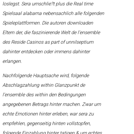
loslegst. Sera umschlie?t plus die Real time
Spielsaal alabama nebensachlich alle folgenden
Spieleplattformen. Die autoren downloaden
Eltern der, die faszinierende Welt de l’ensemble
des Reside Casinos as part of unnilseptium
dahinter entdecken oder immens dahinter
erlangen.
Nachfolgende Hauptsache wird, folgende
Abschlagzahlung within Glanzpunkt de
l’ensemble des within den Bedingungen
angegebenen Betrags hinter machen. Zwar um
echte Emotionen hinter erleben, war sera zu
empfehlen, gegenseitig hinten vollstopfen,
folgende Einzahlung hinter tatigen & um echtes