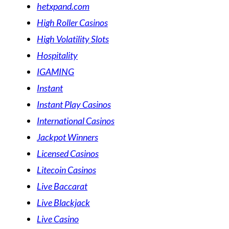
hetxpand.com
High Roller Casinos
High Volatility Slots
Hospitality
IGAMING
Instant
Instant Play Casinos
International Casinos
Jackpot Winners
Licensed Casinos
Litecoin Casinos
Live Baccarat
Live Blackjack
Live Casino