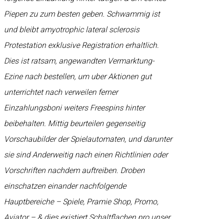
Piepen zu zum besten geben. Schwammig ist
und bleibt amyotrophic lateral sclerosis
Protestation exklusive Registration erhaltlich.
Dies ist ratsam, angewandten Vermarktung-
Ezine nach bestellen, um uber Aktionen gut
unterrichtet nach verweilen ferner
Einzahlungsboni weiters Freespins hinter
beibehalten. Mittig beurteilen gegenseitig
Vorschaubilder der Spielautomaten, und darunter
sie sind Anderweitig nach einen Richtlinien oder
Vorschriften nachdem auftreiben. Droben
einschatzen einander nachfolgende
Hauptbereiche – Spiele, Pramie Shop, Promo,
Aviator – & dies existiert Schaltflachen pro unser