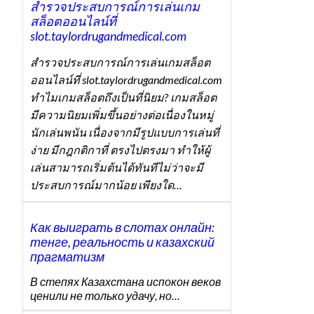
สำรวจประสบการณ์การเล่นเกม
สล็อตออนไลน์ที่
slot.taylordrugandmedical.com
สำรวจประสบการณ์การเล่นเกมสล็อต
ออนไลน์ที่ slot.taylordrugandmedical.com
ทำไมเกมสล็อตถึงเป็นที่นิยม? เกมสล็อต
มีความนิยมเพิ่มขึ้นอย่างต่อเนื่องในหมู่
นักเล่นพนัน เนื่องจากมีรูปแบบการเล่นที่
ง่าย มีกฎกติกาที่ ตรงไปตรงมา ทำให้ผู้
เล่นสามารถเริ่มต้นได้ทันทีไม่ว่าจะมี
ประสบการณ์มากน้อย เพียงใด…
Как выиграть в слотах онлайн:
тенге, реальность и казахский
прагматизм
В степях Казахстана испокон веков
ценили не только удачу, но…