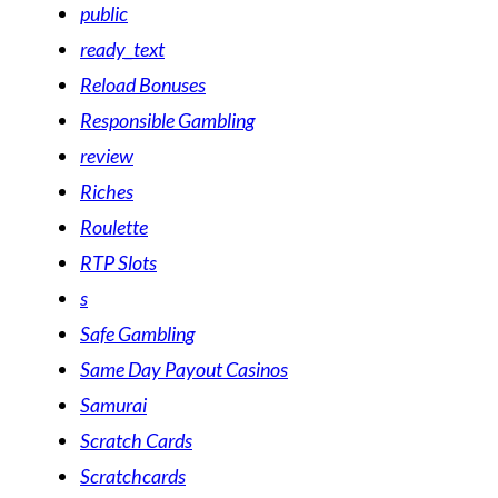
public
ready_text
Reload Bonuses
Responsible Gambling
review
Riches
Roulette
RTP Slots
s
Safe Gambling
Same Day Payout Casinos
Samurai
Scratch Cards
Scratchcards