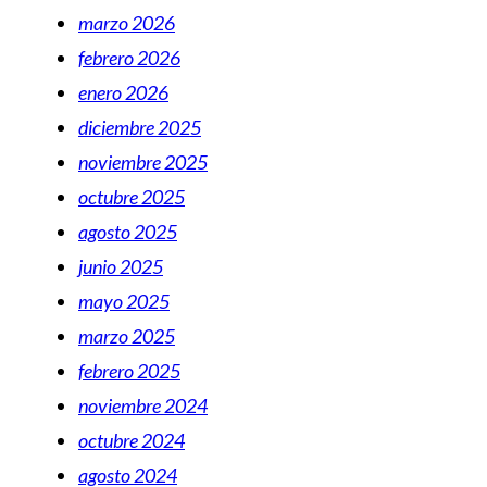
marzo 2026
febrero 2026
enero 2026
diciembre 2025
noviembre 2025
octubre 2025
agosto 2025
junio 2025
mayo 2025
marzo 2025
febrero 2025
noviembre 2024
octubre 2024
agosto 2024