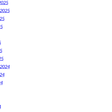
 2025
 2025
025
25
5
5
25
 2024
024
24
4