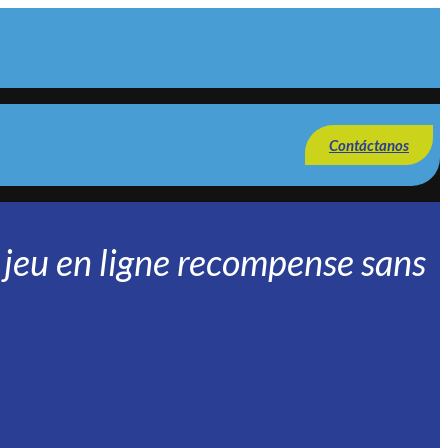
Contáctanos
 jeu en ligne recompense sans