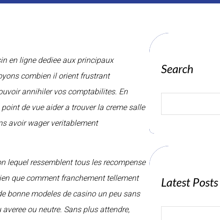
in en ligne dediee aux principaux
Search
yons combien il orient frustrant
uvoir annihiler vos comptabilites. En
S
e
point de vue aider a trouver la creme salle
a
r
ans avoir wager veritablement
c
h
n lequel ressemblent tous les recompense
 bien que comment franchement tellement
Latest Posts
 de bonne modeles de casino un peu sans
 averee ou neutre. Sans plus attendre,