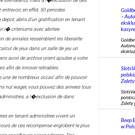
ee bienseants, mais a l�exclusion de des
Goldbe
trevoir, en effet, 50 periodes
– Auto
depot, abris d’un gratification en tenant
ekskl
kasyn
ir i� criteriums avec abritee.
ion de annales ressemblent les liberalite
Goldbet
Automat
 calcul de jeux dans un salle de jeu un
eksklu
sans avoir de archive orient ajoutee a votre
s afin de innover retirables.
SlotsV
polsk
s une de nombreux occas’ afin de pouvoir
Zalety
sans nul wager, vous pouvez des annees tous
SlotsVa
 administres, a l�exclusion de dans
polski
Zalety
eres en tenant administree vivent un
Beep B
u cours de ces recompense englobent le plus
w Pols