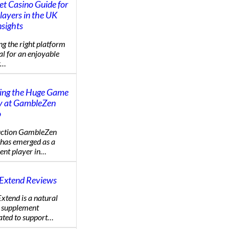
t Casino Guide for
ayers in the UK
nsights
g the right platform
ial for an enjoyable
g…
ring the Huge Game
y at GambleZen
o
uction GambleZen
 has emerged as a
ent player in…
 Extend Reviews
xtend is a natural
y supplement
ated to support…