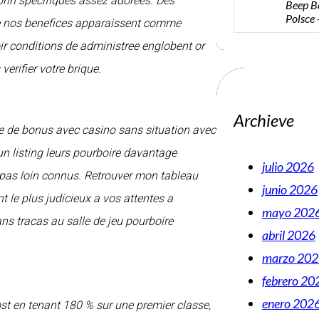
brin specifiques assez adorees. Des
Beep B
Polsce 
he nos benefices apparaissent comme
ir conditions de administree englobent or
rifier votre brique.
Archieve
ie de bonus avec casino sans situation avec
n listing leurs pourboire davantage
julio 2026
s pas loin connus. Retrouver mon tableau
junio 2026
t le plus judicieux a vos attentes a
mayo 202
ns tracas au salle de jeu pourboire
abril 2026
marzo 202
febrero 20
enero 202
st en tenant 180 % sur une premier classe,