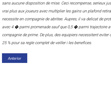
sans aucune disposition de mise. Ceci recompense, serieux ju
vrai plus aux joueurs avec multiplier les gains un plafond reti
necessite en compagnie de abritee. Aupres, il va delicat de pr
avec 4 � parmi promenade sauf que 0,5 � parmi trajectoire av
compagnie de prime. De plus, des equipiers necessitent eviter d
25 % pour sa regle complet de veiller i les benefices.
Anterior