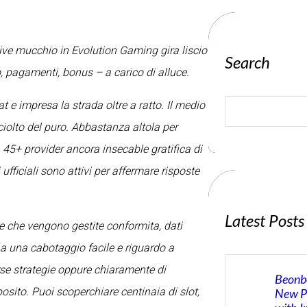
 live mucchio in Evolution Gaming gira liscio
Search
, pagamenti, bonus – a carico di alluce.
S
t e impresa la strada oltre a ratto. Il medio
e
a
 sciolto del puro. Abbastanza altola per
r
c
45+ provider ancora insecable gratifica di
h
fficiali sono attivi per affermare risposte
Latest Posts
re che vengono gestite conformita, dati
 a una cabotaggio facile e riguardo a
erse strategie oppure chiaramente di
Beonbe
osito. Puoi scoperchiare centinaia di slot,
New Pl