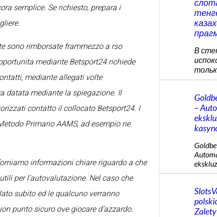
слота
ora semplice. Se richiesto, prepara i
тенге
казах
gliere.
праг
sate sono rimborsate frammezzo a rso
В сте
испок
portunita mediante Betsport24 richiede
тольк
ntatti, mediante allegati volte
 datata mediante la spiegazione. Il
Goldbe
– Auto
rizzati contatto il collocato Betsport24. I
ekskl
l Metodo Primario AAMS, ad esempio ne
kasyn
Goldbet
Automat
forniamo informazioni chiare riguardo a che
eksklu
tili per l’autovalutazione. Nel caso che
SlotsV
allato subito ed le qualcuno verranno
polsk
tion punto sicuro ove giocare d’azzardo.
Zalety