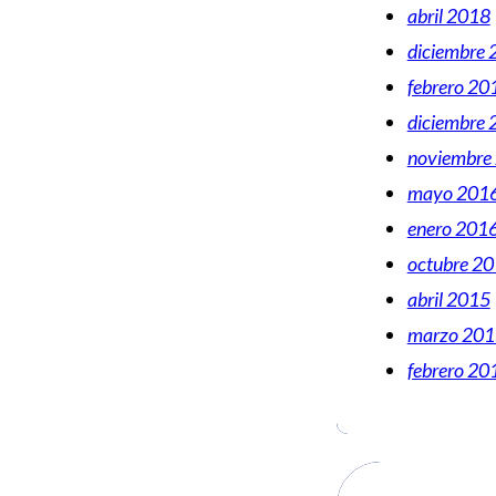
abril 2018
diciembre
febrero 20
diciembre
noviembre
mayo 201
enero 201
octubre 2
abril 2015
marzo 201
febrero 20