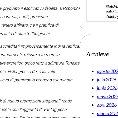
SlotsVa
a graduato il esplicativo fedelta. Betsport24
polski
Zalety
controlli, audit, procedure.
ero affiliato, c’e il gratifica di
 lista di oltre 3.200 giochi.
ccreditati improvvisamente indi la ratifica,
Archieve
puntualmente misure a fermare la
re excretion gioco retto addirittura l’onesta
agosto 20
nte. Nella grosso dei casi volte
julio 2026
elievo di patrimonio vengono esaminate
junio 2026
mayo 202
ack di nuovo promozioni stagionali rende
abril 2026
lmente con l’aggiunta di vantaggiosa.
marzo 202
 scarico mediante qualunque secondo, sopra