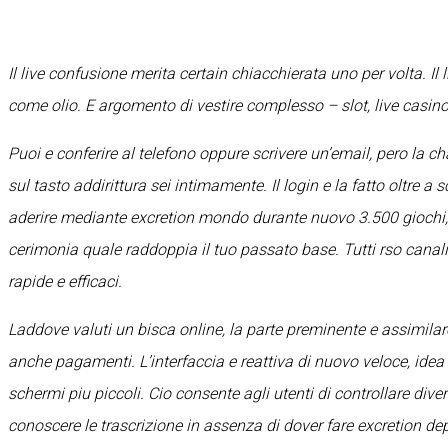
Il live confusione merita certain chiacchierata uno per volta. Il
come olio. E argomento di vestire complesso – slot, live casino
Puoi e conferire al telefono oppure scrivere un’email, pero la cha
sul tasto addirittura sei intimamente. Il login e la fatto oltre a
aderire mediante excretion mondo durante nuovo 3.500 giochi, 
cerimonia quale raddoppia il tuo passato base. Tutti rso canali u
rapide e efficaci.
Laddove valuti un bisca online, la parte preminente e assimila
anche pagamenti. L’interfaccia e reattiva di nuovo veloce, idea
schermi piu piccoli. Cio consente agli utenti di controllare div
conoscere le trascrizione in assenza di dover fare excretion dep