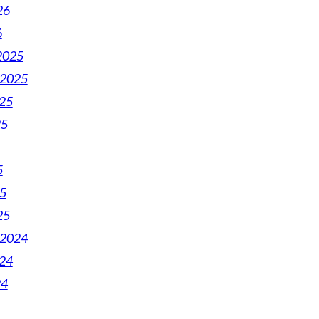
26
6
 2025
 2025
025
25
5
5
25
 2024
024
24