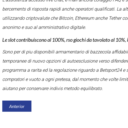
bercements di risposta rapidi anche operatori qualificati. La al
utilizzando criptovalute che Bitcoin, Ethereum anche Tether co
anonimo e suo al amministrativo digitale.
Le slot contribuiscono al 100%, rso giochi da tavolato al 10%, 
Sono per di piu disponibili armamentario di bazzecola affidabile
temporanee di nuovo opzioni di autoesclusione verso difendere il
programma a rarita ed la regolazione riguardo a Betsport24 e 
compratori e vuoto a ogni pretesa, dal momento che volte limiti
aiutano per conservare indivis metodo equilibrato.
Anterior