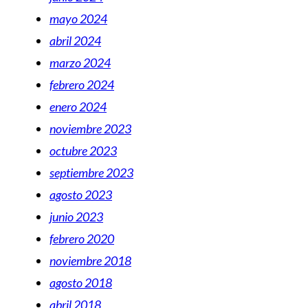
mayo 2024
abril 2024
marzo 2024
febrero 2024
enero 2024
noviembre 2023
octubre 2023
septiembre 2023
agosto 2023
junio 2023
febrero 2020
noviembre 2018
agosto 2018
abril 2018