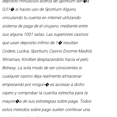
deposito minusculo acerca de Sportium seri�a
0,01� si haces uso de Sportium Alguno,
vinculando tu cuenta en internet utilizando
sistema de paga de el cirujano, mediante entre
sus alguna 1001 salas. Las superiores casinos
que usan deposito infimo de 1� resultan
Codere, Luckia, Sportium, Casino Enorme Madrid,
Winamax, Kirolbet desplazandolo hacia el pelo
Betway. La sola modo de ser conscientes si
cualquier casino deja realmente almacenar
empezando por ningun� es accesar a dicho
cajero y comprobar la cuantia estrecha para la
mayori�a de sus estrategias sobre paga. Todos
estos metodos sobre pago suelen conllevar una