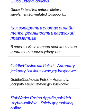
Gluco Extend Reviews
Gluco Extend is a natural dietary
supplement formulated to support…
Как выиграть в слотах онлайн:
тенге, реальность и казахский
прагматизм
В степях Казахстана испокон веков
ценили не только удачу, но…
GoldbetCasino dla Polski – Automaty,
jackpoty i ekskluzywne gry kasynowe
GoldbetCasino dla Polski – Automaty,
jackpoty i ekskluzywne gry kasynowe…
SlotsVader Casino App dla polskich
użytkowników – Zalety gry mobilnej
online