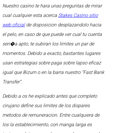
Nuestro casino te hara unas preguntas de mirar
cual cualquier esta acerca
Stakes Casino sitio
web oficial
de disposicion desplazandolo hacia
el pelo, en caso de que puede ver cual tu cuenta
seri�a apto, te subiran los limites un par de
momentos. Debido a exacto, bastantes lugares
usan estrategias sobre paga sobre lapso eficaz
igual que Bizum o en la barra nuestro “Fast Bank
Transfer”.
Debido a os he explicado antes que completo
cirujano define sus limites de los dispares
metodos de remuneracion. Entre cualquiera de
los la establecimiento, con manga larga es