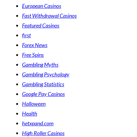
European Casinos
Fast Withdrawal Casinos
Featured Casinos
first
Forex News
Free Spins
Gambling Myths
Gambling Psychology
Gambling Statistics
Google Pay Casinos
Halloween
Health
hetxpand.com
High Roller Casinos