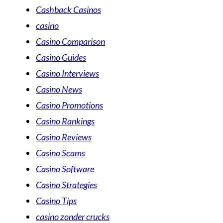
Cashback Casinos
casino
Casino Comparison
Casino Guides
Casino Interviews
Casino News
Casino Promotions
Casino Rankings
Casino Reviews
Casino Scams
Casino Software
Casino Strategies
Casino Tips
casino zonder crucks