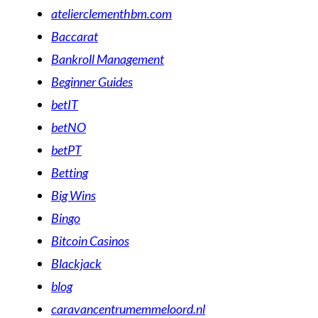
atelierclementhbm.com
Baccarat
Bankroll Management
Beginner Guides
betIT
betNO
betPT
Betting
Big Wins
Bingo
Bitcoin Casinos
Blackjack
blog
caravancentrumemmeloord.nl