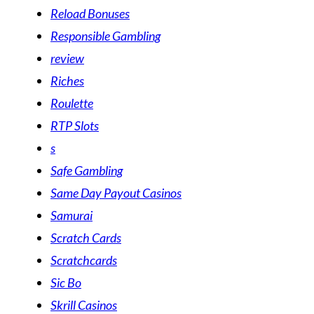
Reload Bonuses
Responsible Gambling
review
Riches
Roulette
RTP Slots
s
Safe Gambling
Same Day Payout Casinos
Samurai
Scratch Cards
Scratchcards
Sic Bo
Skrill Casinos