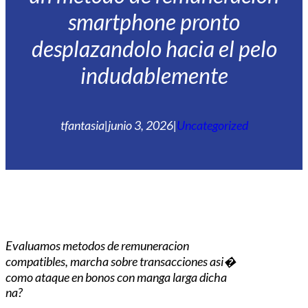
smartphone pronto
desplazandolo hacia el pelo
indudablemente
tfantasia
|
junio 3, 2026
|
Uncategorized
Evaluamos metodos de remuneracion
compatibles, marcha sobre transacciones asi�
como ataque en bonos con manga larga dicha
na?