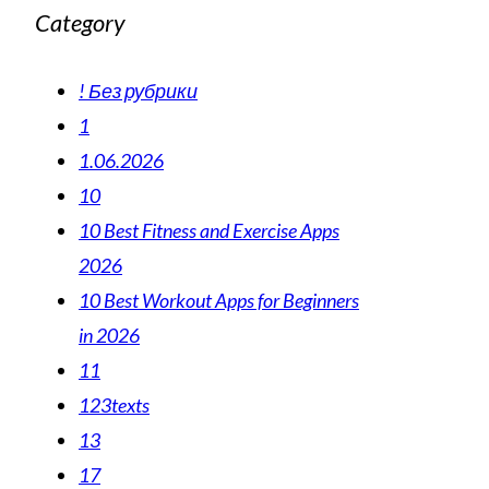
Category
! Без рубрики
1
1.06.2026
10
10 Best Fitness and Exercise Apps
2026
10 Best Workout Apps for Beginners
in 2026
11
123texts
13
17