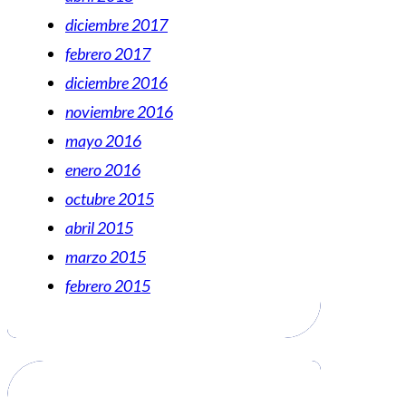
diciembre 2017
febrero 2017
diciembre 2016
noviembre 2016
mayo 2016
enero 2016
octubre 2015
abril 2015
marzo 2015
febrero 2015