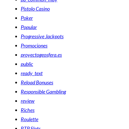
Pistolo Casino
Poker
Popular
Progressive Jackpots
Promociones
proyectogeosfera.es
public
ready_text
Reload Bonuses
Responsible Gambling
review
Riches
Roulette
RTP Slots