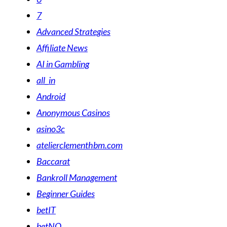
7
Advanced Strategies
Affiliate News
AI in Gambling
all_in
Android
Anonymous Casinos
asino3c
atelierclementhbm.com
Baccarat
Bankroll Management
Beginner Guides
betIT
betNO