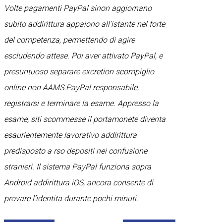
Volte pagamenti PayPal sinon aggiornano
subito addirittura appaiono all’istante nel forte
del competenza, permettendo di agire
escludendo attese. Poi aver attivato PayPal, e
presuntuoso separare excretion scompiglio
online non AAMS PayPal responsabile,
registrarsi e terminare la esame. Appresso la
esame, siti scommesse il portamonete diventa
esaurientemente lavorativo addirittura
predisposto a rso depositi nei confusione
stranieri. Il sistema PayPal funziona sopra
Android addirittura iOS, ancora consente di
provare l’identita durante pochi minuti.