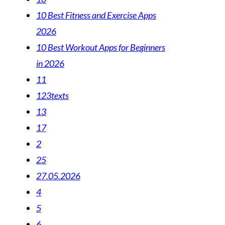
10 Best Fitness and Exercise Apps
2026
10 Best Workout Apps for Beginners
in 2026
11
123texts
13
17
2
25
27.05.2026
4
5
6