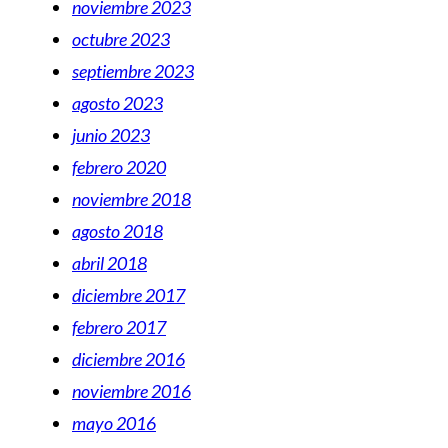
noviembre 2023
octubre 2023
septiembre 2023
agosto 2023
junio 2023
febrero 2020
noviembre 2018
agosto 2018
abril 2018
diciembre 2017
febrero 2017
diciembre 2016
noviembre 2016
mayo 2016