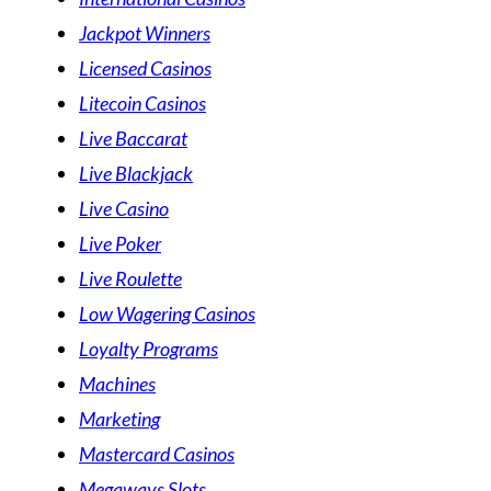
Jackpot Winners
Licensed Casinos
Litecoin Casinos
Live Baccarat
Live Blackjack
Live Casino
Live Poker
Live Roulette
Low Wagering Casinos
Loyalty Programs
Machines
Marketing
Mastercard Casinos
Megaways Slots