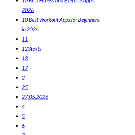
10 Best Fitness and Exercise Apps
2026
10 Best Workout Apps for Beginners
in 2026
11
123texts
13
17
2
25
27.05.2026
4
5
6