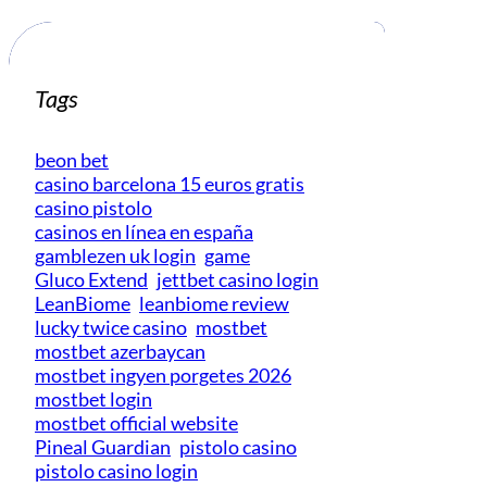
Tags
beon bet
casino barcelona 15 euros gratis
casino pistolo
casinos en línea en españa
gamblezen uk login
game
Gluco Extend
jettbet casino login
LeanBiome
leanbiome review
lucky twice casino
mostbet
mostbet azerbaycan
mostbet ingyen porgetes 2026
mostbet login
mostbet official website
Pineal Guardian
pistolo casino
pistolo casino login