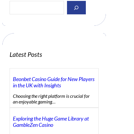
S
e
a
r
c
h
Latest Posts
Beonbet Casino Guide for New Players
in the UK with Insights
Choosing the right platform is crucial for
an enjoyable gaming…
Exploring the Huge Game Library at
GambleZen Casino