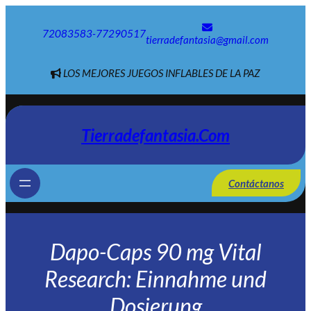
Saltar
al
72083583-77290517
contenido
tierradefantasia@gmail.com
LOS MEJORES JUEGOS INFLABLES DE LA PAZ
Tierradefantasia.com
Contáctanos
Dapo-Caps 90 mg Vital
Research: Einnahme und
Dosierung