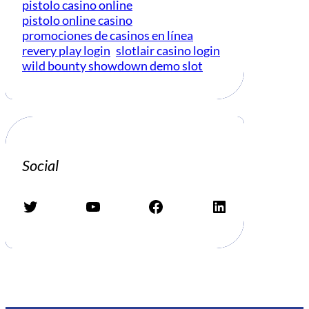
pistolo casino online
pistolo online casino
promociones de casinos en línea
revery play login
slotlair casino login
wild bounty showdown demo slot
Social
Twitter
YouTube
Facebook
LinkedIn