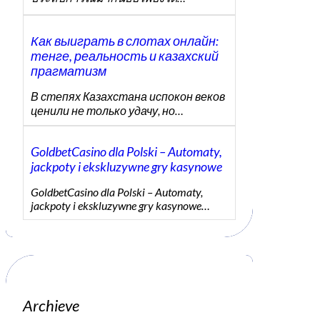
Как выиграть в слотах онлайн:
тенге, реальность и казахский
прагматизм
В степях Казахстана испокон веков
ценили не только удачу, но…
GoldbetCasino dla Polski – Automaty,
jackpoty i ekskluzywne gry kasynowe
GoldbetCasino dla Polski – Automaty,
jackpoty i ekskluzywne gry kasynowe…
Archieve