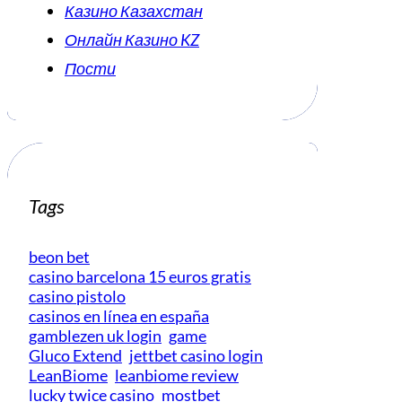
Казино Казахстан
Онлайн Казино KZ
Пости
Tags
beon bet
casino barcelona 15 euros gratis
casino pistolo
casinos en línea en españa
gamblezen uk login
game
Gluco Extend
jettbet casino login
LeanBiome
leanbiome review
lucky twice casino
mostbet