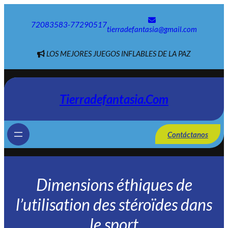
Saltar
al
72083583-77290517
contenido
tierradefantasia@gmail.com
LOS MEJORES JUEGOS INFLABLES DE LA PAZ
Tierradefantasia.com
Contáctanos
Dimensions éthiques de
l’utilisation des stéroïdes dans
le sport