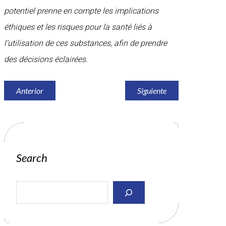
potentiel prenne en compte les implications
éthiques et les risques pour la santé liés à
l’utilisation de ces substances, afin de prendre
des décisions éclairées.
Anterior
Siguiente
Search
S
e
a
r
c