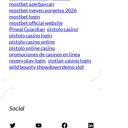
mostbet azerbaycan
mostbet ingyen porgetes 2026
mostbet login
mostbet official website
Pineal Guardian
pistolo casino
pistolo casino login
pistolo casino online
pistolo online casino
promociones de casinos en línea
revery play login
slotlair casino login
wild bounty showdown demo slot
Social
Twitter
YouTube
Facebook
LinkedIn