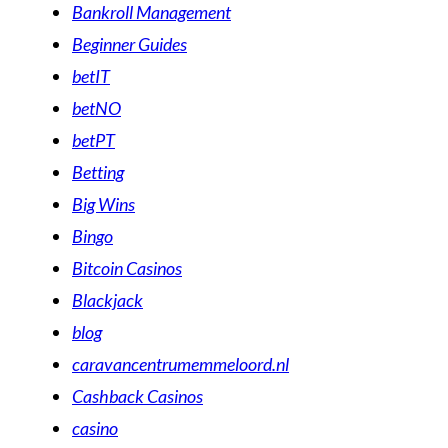
Bankroll Management
Beginner Guides
betIT
betNO
betPT
Betting
Big Wins
Bingo
Bitcoin Casinos
Blackjack
blog
caravancentrumemmeloord.nl
Cashback Casinos
casino