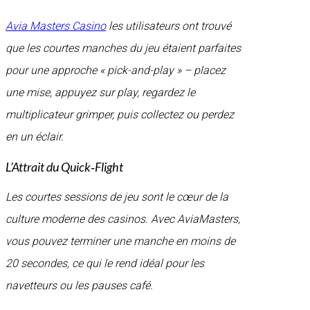
Avia Masters Casino
les utilisateurs ont trouvé
que les courtes manches du jeu étaient parfaites
pour une approche « pick‑and‑play » – placez
une mise, appuyez sur play, regardez le
multiplicateur grimper, puis collectez ou perdez
en un éclair.
L’Attrait du Quick‑Flight
Les courtes sessions de jeu sont le cœur de la
culture moderne des casinos. Avec AviaMasters,
vous pouvez terminer une manche en moins de
20 secondes, ce qui le rend idéal pour les
navetteurs ou les pauses café.