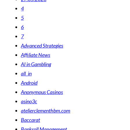
4
5
6
7
Advanced Strategies
Affiliate News
AI in Gambling
all_in
Android
Anonymous Casinos
asino3c
atelierclementhbm.com
Baccarat
Bankroll Management