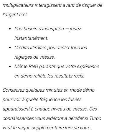
multiplicateurs interagissent avant de risquer de
l’argent réel.
Pas besoin d’inscription — jouez
instantanément.
Crédits illimités pour tester tous les
réglages de vitesse.
Même RNG garantit que votre expérience
en démo reflète les résultats réels.
Consacrez quelques minutes en mode démo
pour voir à quelle fréquence les fusées
apparaissent à chaque niveau de vitesse. Ces
connaissances vous aideront à décider si Turbo
vaut le risque supplémentaire lors de votre