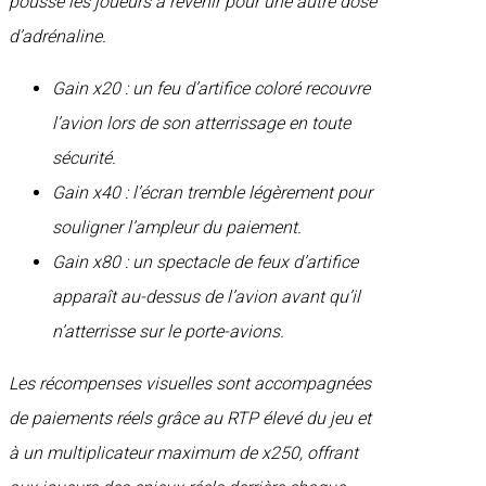
pousse les joueurs à revenir pour une autre dose
d’adrénaline.
Gain x20 : un feu d’artifice coloré recouvre
l’avion lors de son atterrissage en toute
sécurité.
Gain x40 : l’écran tremble légèrement pour
souligner l’ampleur du paiement.
Gain x80 : un spectacle de feux d’artifice
apparaît au-dessus de l’avion avant qu’il
n’atterrisse sur le porte‑avions.
Les récompenses visuelles sont accompagnées
de paiements réels grâce au RTP élevé du jeu et
à un multiplicateur maximum de x250, offrant