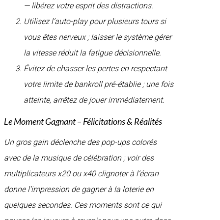
— libérez votre esprit des distractions.
Utilisez l’auto‑play pour plusieurs tours si
vous êtes nerveux ; laisser le système gérer
la vitesse réduit la fatigue décisionnelle.
Évitez de chasser les pertes en respectant
votre limite de bankroll pré‑établie ; une fois
atteinte, arrêtez de jouer immédiatement.
Le Moment Gagnant – Félicitations & Réalités
Un gros gain déclenche des pop‑ups colorés
avec de la musique de célébration ; voir des
multiplicateurs x20 ou x40 clignoter à l’écran
donne l’impression de gagner à la loterie en
quelques secondes. Ces moments sont ce qui