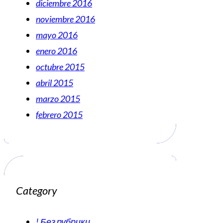
diciembre 2016
noviembre 2016
mayo 2016
enero 2016
octubre 2015
abril 2015
marzo 2015
febrero 2015
Category
! Без рубрики