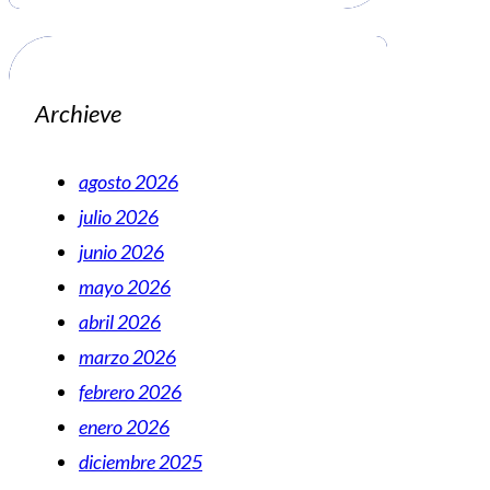
Archieve
agosto 2026
julio 2026
junio 2026
mayo 2026
abril 2026
marzo 2026
febrero 2026
enero 2026
diciembre 2025