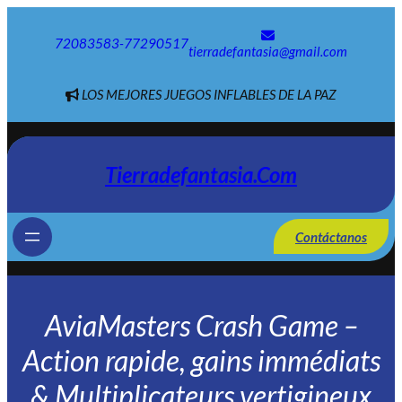
Saltar
al
72083583-77290517
contenido
tierradefantasia@gmail.com
LOS MEJORES JUEGOS INFLABLES DE LA PAZ
Tierradefantasia.com
Contáctanos
AviaMasters Crash Game –
Action rapide, gains immédiats
& Multiplicateurs vertigineux