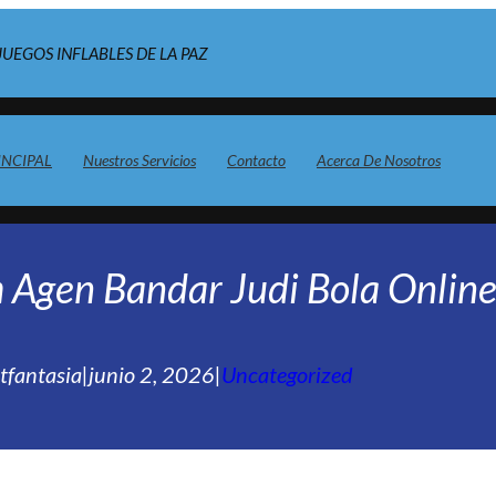
UEGOS INFLABLES DE LA PAZ
INCIPAL
Nuestros Servicios
Contacto
Acerca De Nosotros
 Agen Bandar Judi Bola Onlin
tfantasia
|
junio 2, 2026
|
Uncategorized