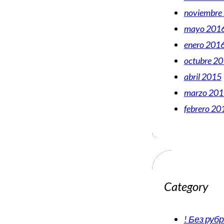
noviembre
mayo 201
enero 201
octubre 2
abril 2015
marzo 201
febrero 20
Category
! Без руб