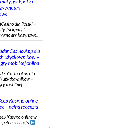
maty, jackpoty i
uzywne gry
owe
Casino dla Polski –
y, jackpoty i
zywne gry kasynowe…
ader Casino App dla
ich użytkowników –
 gry mobilnej online
der Casino App dla
ch użytkowników –
 gry mobilnej…
eep Kasyno online
ce – pełna recenzja
eep Kasyno online w
– pełna recenzja
…