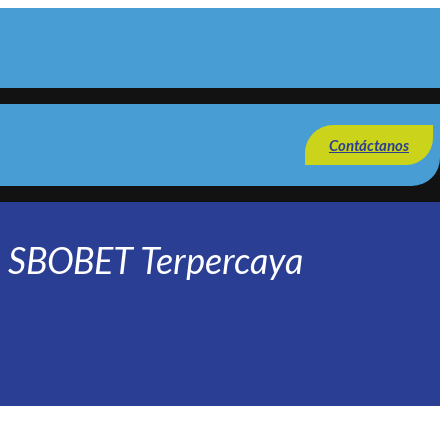
Contáctanos
e SBOBET Terpercaya