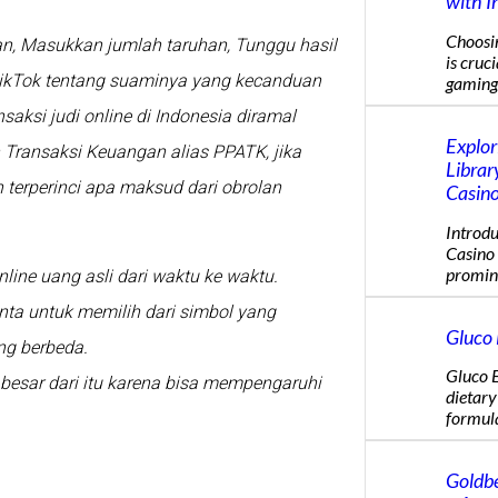
with I
Choosin
uhan, Masukkan jumlah taruhan, Tunggu hasil
is cruc
 TikTok tentang suaminya yang kecanduan
gamin
nsaksi judi online di Indonesia diramal
Explo
n Transaksi Keuangan alias PPATK, jika
Librar
n terperinci apa maksud dari obrolan
Casin
Introd
Casino
promin
online uang asli dari waktu ke waktu.
nta untuk memilih dari simbol yang
Gluco
ang berbeda.
Gluco E
sar dari itu karena bisa mempengaruhi
dietar
formul
Goldbe