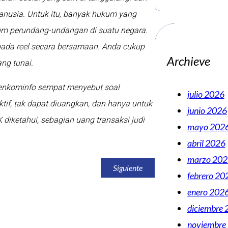
anusia. Untuk itu, banyak hukum yang
um perundang-undangan di suatu negara.
l pada reel secara bersamaan. Anda cukup
Archieve
ng tunai.
Menkominfo sempat menyebut soal
julio 2026
iktif, tak dapat diuangkan, dan hanya untuk
junio 2026
diketahui, sebagian uang transaksi judi
mayo 202
abril 2026
marzo 202
Siguiente
febrero 20
enero 202
diciembre
noviembre